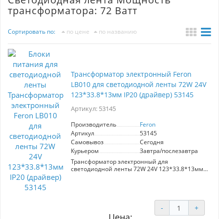
трансформатора: 72 Ватт
Сортировать по:
по цене
по названию
Трансформатор электронный Feron
LB010 для светодиодной ленты 72W 24V
123*33.8*13мм IP20 (драйвер) 53145
Артикул: 53145
Производитель
Feron
Артикул
53145
Самовывоз
Сегодня
Курьером
Завтра/послезавтра
Трансформатор электронный для
светодиодной ленты 72W 24V 123*33.8*13мм
IP20 (драйвер), LB010 FERON
-
+
Цена: