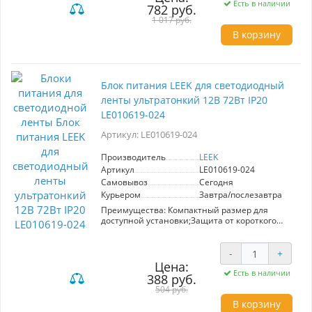
Есть в наличии
782 руб.
1 017 руб.
В корзину
Блок питания LEEK для светодиодный
ленты ультратонкий 12В 72Вт IP20
LE010619-024
Артикул: LE010619-024
Производитель
LEEK
Артикул
LE010619-024
Самовывоз
Сегодня
Курьером
Завтра/послезавтра
Преимущества: Компактный размер для
доступной установки;Защита от короткого
замыкания, от перегрева, от перегрузов
скачков напряжения;Готовые провода для
быстрого подключения;Крепежные отверстия
-
+
для легкого монтажа
Цена:
Область применения: Для питания любых
Есть в наличии
388 руб.
устройств с напряжением 12В, в том числе для
504 руб.
светодиодных лент.
В корзину
Конструкция: Корпус – алюминиевый каркас;