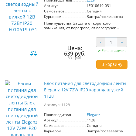
Производитель
LEEK
Артикул
LE010619-031
Самовывоз
Сегодня
Курьером
Завтра/послезавтра
Преимущества: Защита от короткого
замыкания, от перегрева, от перегрузов
скачков напряжения;Компактные размеры
Область применения: Для питания любых
устройств с напряжением 12В, в том числе для
-
+
светодиодных лент.
Цена:
Конструкция: Корпус – прочный пластик,
Есть в наличии
639 руб.
защищающий от механических
831 руб.
повреждений;Импульсный
В корзину
драйвер;Универсальный штекер питания (в
зависимости от модификации корпуса, вилка
может быть расположена на самом корпусе, а
также быть на отдельном проводе); Для
соединения с проводами может
Блок питания для светодиодной ленты
потребоваться коннектор LEEK (продается
Eleganz 12V 72W IP20 карандаш узкий
отдельно).
1128
Технические характеристики.
Артикул: 1128
Рабочее напряжение, (В): 12
Потребляемая мощность, (Вт): 72
Габаритные размеры, ВхШхГ, (мм): 135x62x34
Производитель
Eleganz
Степень защиты (IP): 20
Артикул
1128
Срок гарантии, (мес): 24 Корпус – прочный
Самовывоз
Сегодня
пластик, защищающий от механических
Курьером
Завтра/послезавтра
повреждений;Импульсный