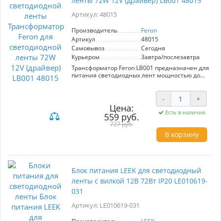
ленты 72W 12V (драйвер) LB001 48015
Артикул: 48015
Производитель
Feron
Артикул
48015
Самовывоз
Сегодня
Курьером
Завтра/послезавтра
Трансформатор Feron LB001 предназначен для
питания светодиодных лент мощностью до
72W при напряжении 12V. Обеспечивает
стабильную работу и защищён от пыли (IP20).
Идеален для использования в интерьере.
-
+
Цена:
Есть в наличии
559 руб.
727 руб.
В корзину
Блок питания LEEK для светодиодный
ленты с вилкой 12В 72Вт IP20 LE010619-
031
Артикул: LE010619-031