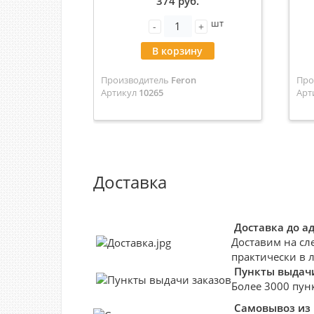
374 руб.
встраиваемый серебро 2
шт
метра 10265 (ALP-40)
-
+
В корзину
Производитель
Feron
Про
Артикул
10265
Арт
Доставка
Доставка до а
Доставим на сл
практически в 
Пункты выдачи
Более 3000 пун
Самовывоз из