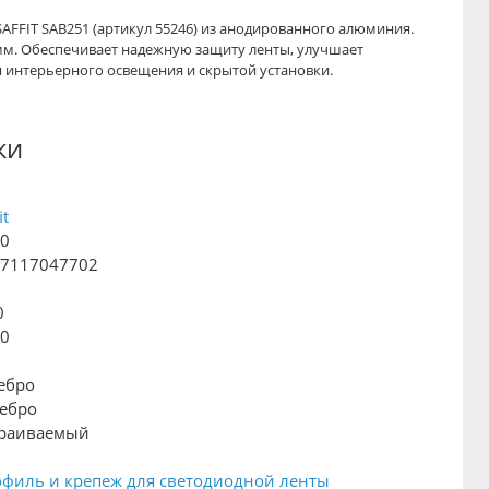
AFFIT SAB251 (артикул 55246) из анодированного алюминия.
мм. Обеспечивает надежную защиту ленты, улучшает
ля интерьерного освещения и скрытой установки.
ки
it
00
27117047702
0
00
ебро
ебро
траиваемый
филь и крепеж для светодиодной ленты