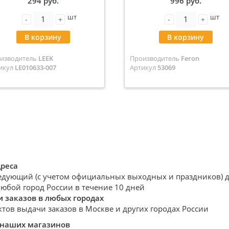
294 руб.
996 руб.
Черный LE010633-007
серебро 53069
шт
шт
-
+
-
+
В корзину
В корзину
изводитель
LEEK
Производитель
Feron
икул
LE010633-007
Артикул
53069
дреса
едующий (с учетом официальных выходных и праздников) де
любой город России в течение 10 дней
 заказов в любых городах
ктов выдачи заказов в Москве и других городах России
 наших магазинов