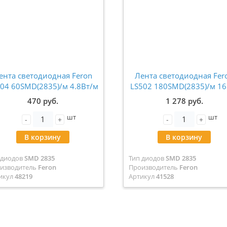
ента светодиодная Feron
Лента светодиодная Fer
04 60SMD(2835)/м 4.8Вт/м
LS502 180SMD(2835)/м 16
12V 4000К IP65 5 метров
м 24V 4000К IP20 5 метр
470 руб.
1 278 руб.
48219
41528
шт
шт
-
+
-
+
В корзину
В корзину
 диодов
SMD 2835
Тип диодов
SMD 2835
изводитель
Feron
Производитель
Feron
икул
48219
Артикул
41528