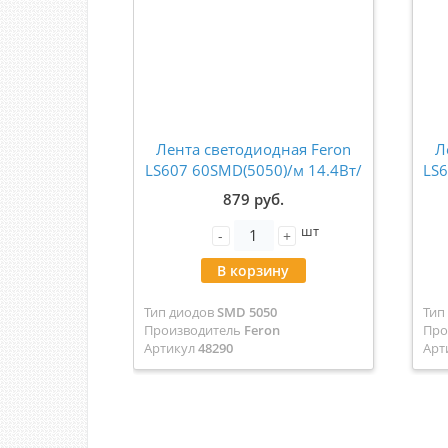
Лента светодиодная Feron
Л
LS607 60SMD(5050)/м 14.4Вт/
LS6
м 12V 4000К IP65 5метров
879 руб.
48290
шт
-
+
В корзину
Тип диодов
SMD 5050
Тип
Производитель
Feron
Про
Артикул
48290
Арт