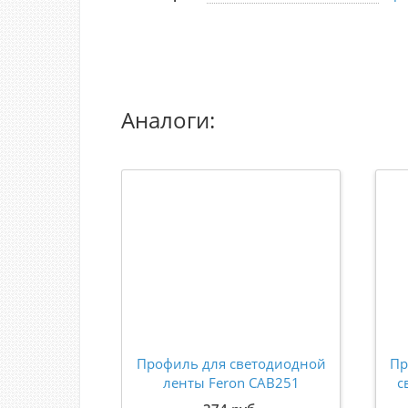
Аналоги:
Профиль для светодиодной
Пр
ленты Feron CAB251
с
алюминиевый