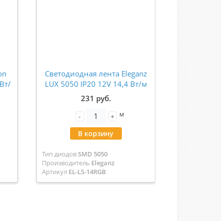
on
Светодиодная лента Eleganz
Лента св
Вт/
LUX 5050 IP20 12V 14,4 Вт/м
2835-240
ов
60 Led/м RGB (цена за метр)
12В (5м
231 руб.
EL-LS-14RGB
м
-
+
-
В корзину
В
Тип диодов
SMD 5050
Тип диодов
S
Производитель
Eleganz
Производит
Артикул
EL-LS-14RGB
Артикул
LE01
Цвет
RGB (мульти)