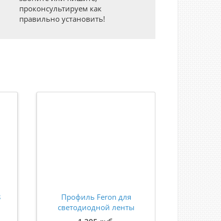
проконсультируем как
правильно установить!
8
Профиль Feron для
Профиль
светодиодной ленты
ал
й
встраиваемый серебро
встраив