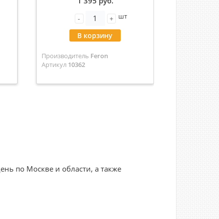
1 395 руб.
CAB254 10362
сер
шт
-
+
-
В корзину
В
Производитель
Feron
Производит
Артикул
10362
Артикул
5306
нь по Москве и области, а также