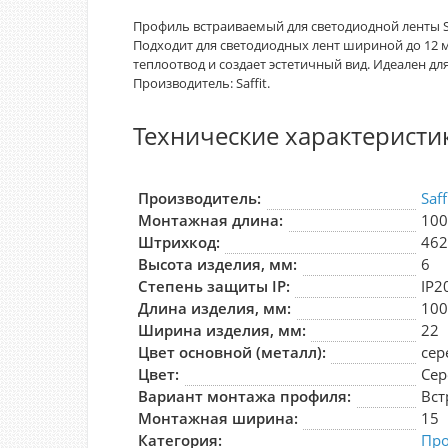
Профиль встраиваемый для светодиодной ленты S
Подходит для светодиодных лент шириной до 12 
теплоотвод и создает эстетичный вид. Идеален д
Производитель: Saffit.
Технические характеристи
Производитель:
Saff
Монтажная длина:
10
Штрихкод:
46
Высота изделия, мм:
6
Степень защиты IP:
IP2
Длина изделия, мм:
10
Ширина изделия, мм:
22
Цвет основной (металл):
сер
Цвет:
Сер
Вариант монтажа профиля:
Вс
Монтажная ширина:
15
Категория:
Про