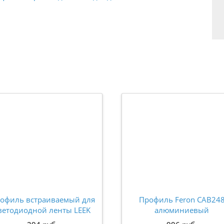
офиль встраиваемый для
Профиль Feron CAB24
ветодиодной ленты LEEK
алюминиевый
PRO 2000x22х7мм цв.
встраиваемый скрыты