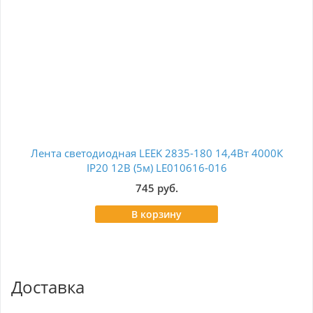
Лента светодиодная LEEK 2835-180 14,4Вт 4000К
IP20 12В (5м) LE010616-016
12
745 руб.
В корзину
Доставка