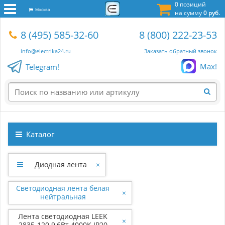
0 позиций
Москва
на сумму
0 руб.
8 (495) 585-32-60
8 (800) 222-23-53
info@electrika24.ru
Заказать обратный звонок
Max!
Telegram!
Каталог
Диодная лента
×
Светодиодная лента белая
×
нейтральная
Лента светодиодная LEEK
×
2835-120 9,6Вт 4000K IP20