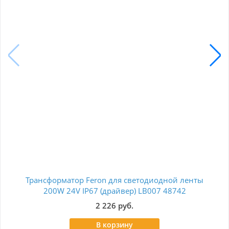
Трансформатор Feron для светодиодной ленты
Бл
200W 24V IP67 (драйвер) LB007 48742
2 226 руб.
В корзину