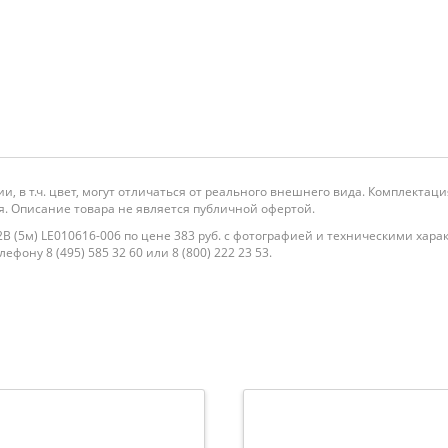
и, в т.ч. цвет, могут отличаться от реального внешнего вида. Комплекта
. Описание товара не является публичной офертой.
12В (5м) LE010616-006 по цене 383 руб. с фотографией и техническими хар
фону 8 (495) 585 32 60 или 8 (800) 222 23 53.