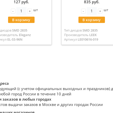
127 руб.
835 руб.
лый 4500K (цена за метр)
шт
шт
EL-SS-96N
-
+
-
+
В корзину
В корзину
 диодов
SMD 2835
Тип диодов
SMD 2835
изводитель
Eleganz
Производитель
LEEK
икул
EL-SS-96N
Артикул
LE010616-019
дреса
едующий (с учетом официальных выходных и праздников) де
любой город России в течение 10 дней
 заказов в любых городах
ктов выдачи заказов в Москве и других городах России
 наших магазинов