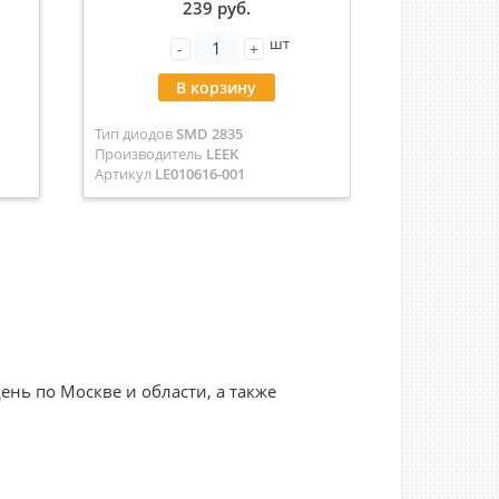
239 руб.
(цена 
шт
-
+
-
В корзину
В
Тип диодов
SMD 2835
Тип диодов
S
Производитель
LEEK
Производит
Артикул
LE010616-001
Артикул
5524
нь по Москве и области, а также