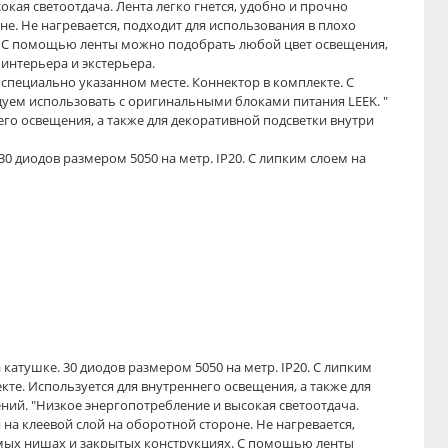
кая светоотдача. Лента легко гнется, удобно и прочно
не. Не нагревается, подходит для использования в плохо
. С помощью ленты можно подобрать любой цвет освещения,
интерьера и экстерьера.
 специально указанном месте. Коннектор в комплекте. С
уем использовать с оригинальными блоками питания LEEK. "
го освещения, а также для декоративной подсветки внутри
30 диодов размером 5050 на метр. IP20. C липким слоем на
а катушке. 30 диодов размером 5050 на метр. IP20. C липким
кте. Используется для внутреннего освещения, а также для
ний. "Низкое энергопотребление и высокая светоотдача.
 на клеевой слой на оборотной стороне. Не нагревается,
емых нишах и закрытых конструкциях. С помощью ленты