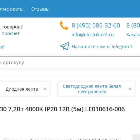
ртификаты
Отзывы
8 (495) 585-32-60
8 (8
 товаров?
 просчет
info@electrika24.ru
Заказ
Напишите нам в Telegram!
x!
Светодиодная лента белая
Диодная лента
×
×
нейтральная
0 7,2Вт 4000K IP20 12В (5м) LE010616-006