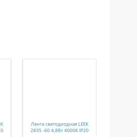
EK
Лента светодиодная LEEK
Лента све
20
2835 -60 4,8Вт 4000K IP20
SST20 60S
12В (5м) LE010616-001
220V 4000