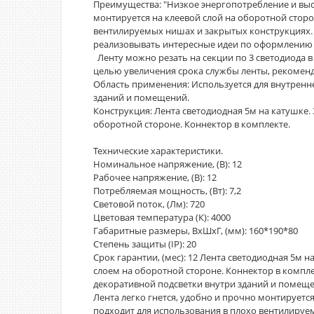
Преимущества: "Низкое энергопотребление и высо
монтируется на клеевой слой на оборотной сторо
вентилируемых нишах и закрытых конструкциях
реализовывать интересные идеи по оформлению 
Ленту можно резать на секции по 3 светодиода в
целью увеличения срока службы ленты, рекоменд
Область применения: Используется для внутренне
зданий и помещений.
Конструкция: Лента светодиодная 5м на катушке. 
оборотной стороне. Коннектор в комплекте.
Технические характеристики.
Номинальное напряжение, (В): 12
Рабочее напряжение, (В): 12
Потребляемая мощность, (Вт): 7,2
Световой поток, (Лм): 720
Цветовая температура (К): 4000
Габаритные размеры, ВхШхГ, (мм): 160*190*80
Степень защиты (IP): 20
Срок гарантии, (мес): 12 Лента светодиодная 5м н
слоем на оборотной стороне. Коннектор в компле
декоративной подсветки внутри зданий и помеще
Лента легко гнется, удобно и прочно монтируется
подходит для использования в плохо вентилиру