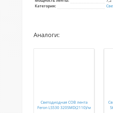
Мощность ленты:
7,2
Категория:
Све
Аналоги:
Светодиодная COB лента
Св
Feron LS530 320SMD(2110)/м
S
10Вт/м 24V 4000К IP20 51976
Вт