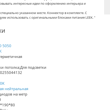
овывать интересные идеи по оформлению интерьера и
 специально указанном месте. Коннектор в комплекте. С
уем использовать с оригинальными блоками питания LEEK. "
ки
D 5050
K
герметичная
ки потолка;Для подсветки
80255044132
00K
ая нейтральная
диодов на метр
0
*190*80