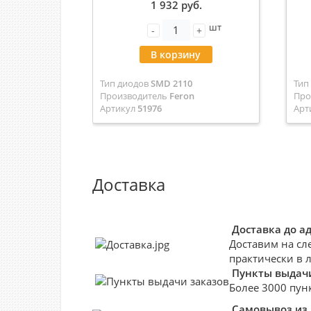
1 932 руб.
бе
шт
-
+
В корзину
Тип диодов
SMD 2110
Тип
Производитель
Feron
Про
Артикул
51976
Арт
Доставка
Доставка до а
Доставим на сл
практически в 
Пункты выдачи
Более 3000 пун
Самовывоз из