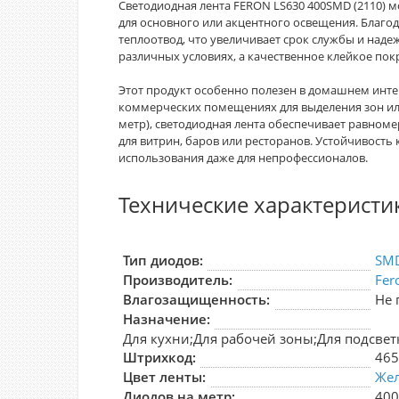
Светодиодная лента FERON LS630 400SMD (2110) 
для основного или акцентного освещения. Благо
теплоотвод, что увеличивает срок службы и надеж
различных условиях, а качественное клейкое по
Этот продукт особенно полезен в домашнем инте
коммерческих помещениях для выделения зон или
метр), светодиодная лента обеспечивает равном
для витрин, баров или ресторанов. Устойчивость
использования даже для непрофессионалов.
Технические характеристи
Тип диодов:
SM
Производитель:
Fer
Влагозащищенность:
Не 
Назначение:
Для кухни;Для рабочей зоны;Для подсвет
Штрихкод:
46
Цвет ленты:
Же
Диодов на метр:
400