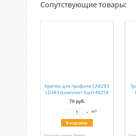
Сопутствующие товары:
Крепеж для профиля САВ283
Тр
LD383 (комплект 6шт) 48258
76 руб.
шт
-
+
В корзину
Производитель
Feron
Про