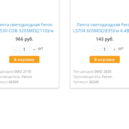
ента светодиодная Feron
Лента светодиодная Fer
530 COB 320SMD(2110)/м
LS704 60SMD(2835)/м 4.4
8Вт/м 24V желтый IP20 5
220V желтый IP65 100
966 руб.
143 руб.
метров 48269
метров (цена за метр) 26
шт
шт
-
+
-
+
В корзину
В корзину
 диодов
SMD 2110
Тип диодов
SMD 2835
изводитель
Feron
Производитель
Feron
икул
48269
Артикул
26240