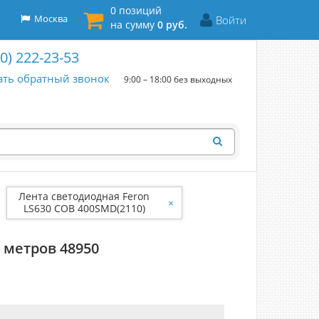
0 позиций
Москва
Войти
на сумму
0 руб.
00) 222-23-53
ать обратный звонок
9:00 – 18:00 без выходных
Лента светодиодная Feron
×
LS630 COB 400SMD(2110)
7Вт/м 12V желтый IP20 5
метров 48950
 метров 48950