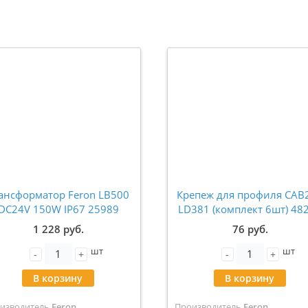
ансформатор Feron LB500
Крепеж для профиля САВ
DC24V 150W IP67 25989
LD381 (комплект 6шт) 48
1 228 руб.
76 руб.
шт
шт
-
+
-
+
В корзину
В корзину
изводитель
Feron
Производитель
Feron