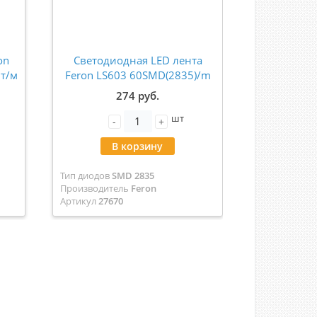
on
Светодиодная LED лента
Лента св
Вт/м
Feron LS603 60SMD(2835)/m
LS630 C
4.8W/m 12V 5m желтый
7Вт/м 12
274 руб.
240
27670
мет
шт
-
+
-
В корзину
В
Тип диодов
SMD 2835
Тип диодов
S
Производитель
Feron
Производит
Артикул
27670
Артикул
4895