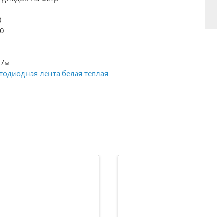
0
00
т/м
тодиодная лента белая теплая