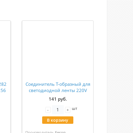
282
Соединитель Т-образный для
Драйвер F
256
светодиодной ленты 220V
220VAC в
LS720, LD512 48207
83
141 руб.
2
шт
-
+
-
В корзину
В
Производитель
Feron
Производит