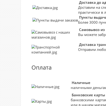
Доставка до а
Доставим на сл
практически в 
Пункты выдачи
Более 3000 пун
Самовывоз из
Вы можете забр
Доставка тра
Отправим любо
Оплата
Наличные
наличными деньгами
Банковские
карты
банковскими картам
или в нашем магази