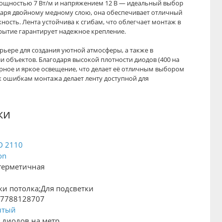
мощностью 7 Вт/м и напряжением 12 В — идеальный выбор
даря двойному медному слою, она обеспечивает отличный
ность. Лента устойчива к сгибам, что облегчает монтаж в
крытие гарантирует надежное крепление.
рьере для создания уютной атмосферы, а также в
 объектов. Благодаря высокой плотности диодов (400 на
ерное и яркое освещение, что делает её отличным выбором
 к ошибкам монтажа делает ленту доступной для
ки
D 2110
on
герметичная
ки потолка;Для подсветки
57788128707
лтый
 диодов на метр