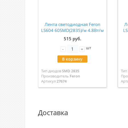
Лента светодиодная Feron
Л
LS604 60SMD(2835)/м 4.8Вт/м
LS
12V желтый IP65 5 метров
515 руб.
27674
шт
-
+
В корзину
Тип диодов
SMD 2835
Тип
Производитель
Feron
Про
Артикул
27674
Арт
Доставка