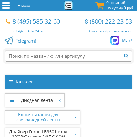
0 позиций
Москва
на сумму
0 руб.
8 (495) 585-32-60
8 (800) 222-23-53
info@electrika24.ru
Заказать обратный звонок
Max!
Telegram!
Каталог
Диодная лента
×
Блоки питания для
×
светодиодной ленты
Драйвер Feron LB9601 вход
×
220VAC выход 24VAC 96W