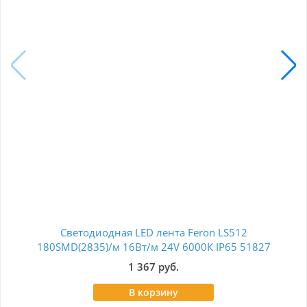
Светодиодная LED лента Feron LS512
Лен
180SMD(2835)/м 16Вт/м 24V 6000К IP65 51827
1 367 руб.
В корзину