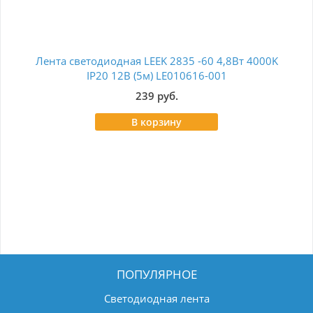
Лента светодиодная LEEK 2835 -60 4,8Вт 4000K
Лен
IP20 12В (5м) LE010616-001
239 руб.
В корзину
ПОПУЛЯРНОЕ
Светодиодная лента