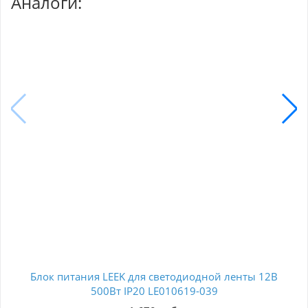
Аналоги:
Блок питания LEEK для светодиодной ленты 12В
Бл
500Вт IP20 LE010619-039