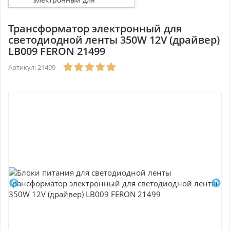
светодиодной ленты 350W
12V (драйвер) LB009 FERON
21499
Трансформатор электронный для
светодиодной ленты 350W 12V (драйвер)
LB009 FERON 21499
Артикул: 21499