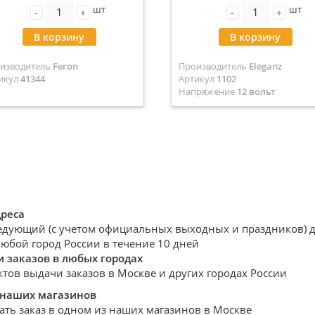
шт
шт
-
+
-
+
В корзину
В корзину
изводитель
Feron
Производитель
Eleganz
икул
41344
Артикул
1102
Напряжение
12 вольт
дреса
едующий (с учетом официальных выходных и праздников) де
любой город России в течение 10 дней
 заказов в любых городах
ктов выдачи заказов в Москве и других городах России
 наших магазинов
ать заказ в одном из наших магазинов в Москве