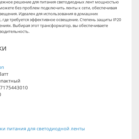
адежное решение для питания светодиодных лент мощностью
можете без проблем подключить ленты к сети, обеспечивая
свещения. Идеален для использования в домашних
 где требуется эффективное освещение. Степень защиты IP20
ениях. Выбирая этот трансформатор, вы обеспечиваете
водительность.
ки
on
Ватт
мпактный
27175443010
0
3
ки питания для светодиодной ленты