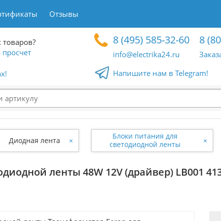
ртификаты
Отзывы
8 (495) 585-32-60
8 (8
 товаров?
 просчет
info@electrika24.ru
Заказ
Напишите нам в Telegram!
x!
Блоки питания для
Диодная лента
×
×
светодиодной ленты
одиодной ленты 48W 12V (драйвер) LB001 41