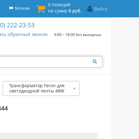
0 позиций
Москва
Войти
на сумму
0 руб.
00) 222-23-53
ать обратный звонок
9:00 – 18:00 без выходных
Трансформатор Feron для
×
светодиодной ленты 48W
12V (драйвер) LB001 41344
344