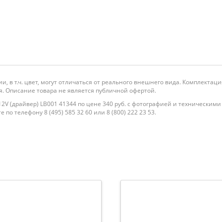
и, в т.ч. цвет, могут отличаться от реального внешнего вида. Комплекта
. Описание товара не является публичной офертой.
2V (драйвер) LB001 41344 по цене 340 руб. с фотографией и техническим
по телефону 8 (495) 585 32 60 или 8 (800) 222 23 53.