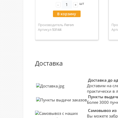
шт
(драйвер) 53144
-
+
В корзину
Производитель
Feron
Про
Артикул
53144
Арт
Доставка
Доставка до а
Доставим на сл
практически в 
Пункты выдачи
Более 3000 пун
Самовывоз из
Вы можете забр