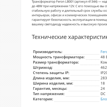
Трансформатор Feron LB001 (артикул 41344) — н
до 48W при напряжении 12V. С его помощью вы с
стабильную работу и длительный срок службы о
интерьерах, офисах и коммерческих помещениях,
гарантирует безопасность эксплуатации в помещ
вашему светодиоду надежность и высокую произ
Технические характеристи
Производитель:
Fer
Мощность трансформатора:
48 
Размер трансформатора:
Ко
Штрихкод:
46
Степень защиты IP:
IP2
Длина изделия, мм:
28
Ширина изделия, мм:
18
Гарантия, месяцы:
24
Тип напряжения:
DC
Категория:
Бло