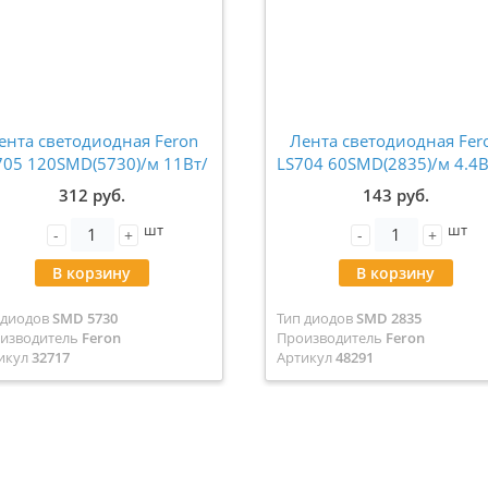
ента светодиодная Feron
Лента светодиодная Fer
705 120SMD(5730)/м 11Вт/
LS704 60SMD(2835)/м 4.4
220V 6500K IP65 50 метров
220V 4000K IP65 100 мет
312 руб.
143 руб.
(цена за метр) 32717
(цена за метр) 48291
шт
шт
-
+
-
+
В корзину
В корзину
 диодов
SMD 5730
Тип диодов
SMD 2835
изводитель
Feron
Производитель
Feron
икул
32717
Артикул
48291