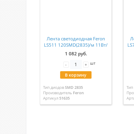
Лента светодиодная Feron
Л
LS511 120SMD(2835)/м 11Вт/
LS
м 24V 4000К IP65 5 метров
м 
1 082 руб.
51635
шт
-
+
В корзину
Тип диодов
SMD 2835
Тип
Производитель
Feron
Про
Артикул
51635
Арт