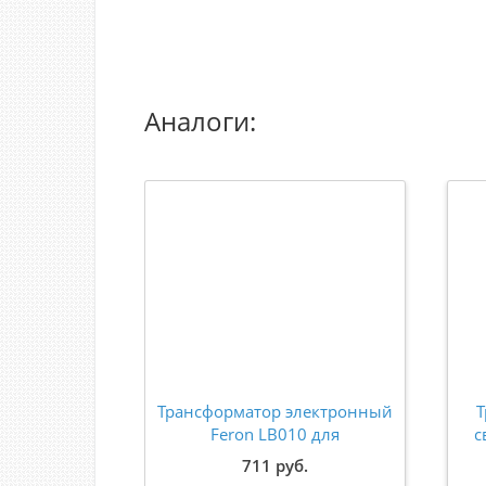
Аналоги:
Трансформатор электронный
Т
Feron LB010 для
с
светодиодной ленты 48W
1
711 руб.
24V 93*33.8*13мм IP20