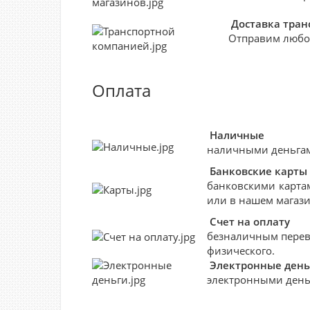
Доставка тра
Отправим любо
Оплата
Наличные
наличными деньгами
Банковские
карты
банковскими картам
или в нашем магази
Счет на оплату
безналичным перево
физического.
Электронные день
электронными деньг