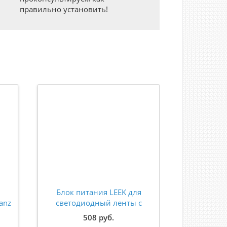
правильно установить!
Блок питания LEEK для
anz
светодиодный ленты с
ш
вилкой 12В 48Вт IP20
508 руб.
LE010619-029