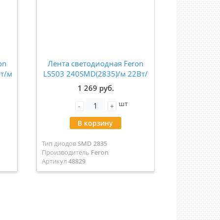
on
Лента светодиодная Feron
Лента св
Вт/м
LS503 240SMD(2835)/м 22Вт/
5050-60 1
ров
м 24V 3000К IP20 5 метров
12В (5м
1 269 руб.
48829
шт
-
+
-
В корзину
В
Тип диодов
SMD 2835
Тип диодов
S
Производитель
Feron
Производит
Артикул
48829
Артикул
LE01