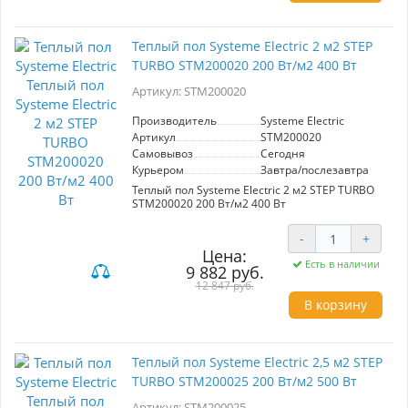
кабеля со сплошным экраном, дренажным
медным проводником. Изоляция жил -
высокотемпературный фторопласт (FEP).
Теплый пол Systeme Electric 2 м2 STEP
Оболочка кабеля - PVC повышенной
TURBO STM200020 200 Вт/м2 400 Вт
термостойкости. Сетка имеет клеевую основу
для быстрого монтажа. Максимальная рабочая
Артикул: STM200020
температура +105 °C. На теплые Systeme
Electric предоставляется расширенная
гарантия сроком 50 лет, при проведении
Производитель
Systeme Electric
монтажа сертифицированным
Артикул
STM200020
специалистом.В комплект теплого пола
Самовывоз
Сегодня
входит:нагревательный мат
Курьером
Завтра/послезавтра
гофрированная трубка - 2 м
заглушка для гофрированной трубы
Теплый пол Systeme Electric 2 м2 STEP TURBO
руководство по эксплуатации с гарантийным
STM200020 200 Вт/м2 400 Вт
талоном
-
+
Цена:
Есть в наличии
9 882 руб.
12 847 руб.
В корзину
Теплый пол Systeme Electric 2,5 м2 STEP
TURBO STM200025 200 Вт/м2 500 Вт
Артикул: STM200025