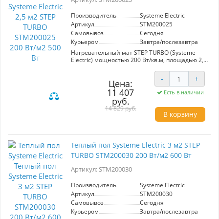
Производитель
Systeme Electric
Артикул
STM200025
Самовывоз
Сегодня
Курьером
Завтра/послезавтра
Нагревательный мат STEP TURBO (Systeme
Electric) мощностью 200 Вт/кв.м, площадью 2,5
кв.м, общая мощность 500 Вт. Мат
предназначен для создания системы теплого
-
+
пола в качестве основного и дополнительного
Цена:
обогрева напольных покрытий, для сухих и
11 407
Есть в наличии
влажных помещений, работающей в сети
руб.
переменного тока с номинальным
14 829 руб.
напряжением 230 В и частотой 50 Гц.
В корзину
Конструкция мата состоит из двухжильного
кабеля со сплошным экраном, дренажным
медным проводником. Изоляция жил -
высокотемпературный фторопласт (FEP).
Теплый пол Systeme Electric 3 м2 STEP
Оболочка кабеля - PVC повышенной
TURBO STM200030 200 Вт/м2 600 Вт
термостойкости. Сетка имеет клеевую основу
для быстрого монтажа. Максимальная рабочая
Артикул: STM200030
температура +105 °C. На теплые Systeme
Electric предоставляется расширенная
гарантия сроком 50 лет, при проведении
Производитель
Systeme Electric
монтажа сертифицированным
Артикул
STM200030
специалистом.В комплект теплого пола
Самовывоз
Сегодня
входит:нагревательный мат
Курьером
Завтра/послезавтра
гофрированная трубка - 2 м