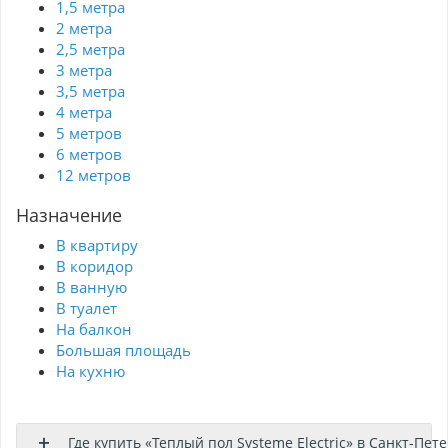
1,5 метра
руководство по эксплуатации с гарантийным
талоном
2 метра
2,5 метра
3 метра
3,5 метра
4 метра
5 метров
6 метров
12 метров
Назначение
В квартиру
В коридор
В ванную
В туалет
На балкон
Большая площадь
На кухню
Где купить «Теплый пол Systeme Electric» в Санкт-Пет