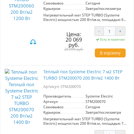
специалистом.В комплект теплого пола
Самовывоз
Сегодня
входит:нагревательный мат
Курьером
Завтра/послезавтра
гофрированная трубка - 2 м
заглушка для гофрированной трубы
Нагревательный мат STEP TURBO (Systeme
руководство по эксплуатации с гарантийным
Electric) мощностью 200 Вт/кв.м, площадью 6
талоном
кв.м, общая мощность 1200 Вт. Мат
предназначен для создания системы теплого
-
+
пола в качестве основного и дополнительного
Цена:
обогрева напольных покрытий, для сухих и
20 069
Есть в наличии
влажных помещений, работающей в сети
руб.
переменного тока с номинальным
26 090 руб.
напряжением 230 В и частотой 50 Гц.
В корзину
Конструкция мата состоит из двухжильного
кабеля со сплошным экраном, дренажным
медным проводником. Изоляция жил -
высокотемпературный фторопласт (FEP).
Теплый пол Systeme Electric 7 м2 STEP
Оболочка кабеля - PVC повышенной
TURBO STM200070 200 Вт/м2 1400 Вт
термостойкости. Сетка имеет клеевую основу
для быстрого монтажа. Максимальная рабочая
Артикул: STM200070
температура +105 °C. На теплые Systeme
Electric предоставляется расширенная
гарантия сроком 50 лет, при проведении
Производитель
Systeme Electric
монтажа сертифицированным
Артикул
STM200070
специалистом.В комплект теплого пола
Самовывоз
Сегодня
входит:нагревательный мат
Курьером
Завтра/послезавтра
гофрированная трубка - 2 м
заглушка для гофрированной трубы
Нагревательный мат STEP TURBO (Systeme
руководство по эксплуатации с гарантийным
Electric) мощностью 200 Вт/кв.м, площадью 7
талоном
кв.м, общая мощность 1400 Вт. Мат
предназначен для создания системы теплого