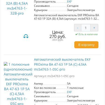
Производитель
EKF
Самовывоз
Сегодня
Курьером
Завтра/послезавтра
Автоматический выключатель EKF PROxima ВА
47-63 1P 32А (B) 4,5kA (артикул: mcb4763-1-32B-
pro) обеспечивает надежную защиту
электрических цепей от перегрузок и коротких
-
+
замыканий. С номинальным током 32А, он
Цена:
идеально подходит для использования в
Есть в наличии
270 руб.
административных, промышленных и жилых
помещениях.
351 руб.
В корзину
Преимущества:
- Высокая надежность: с током отключения 4,5
кА, выключатель эффективно защищает ваши
электросети.
Автоматический выключатель EKF
- Удобство в эксплуатации: автоматический
PROxima ВА 47-63 1P 5А (С) 4,5kA
механизм упрощает управление и защиту
цепей.
mcb4763-1-05C-pro
- Разнообразие конфигураций: доступен в
одно-, двух-, трех- и четырехполюсных
Артикул: mcb4763-1-05C-pro
исполнениях, что позволяет адаптировать его
к различным электрическим системам.
Ампер
5A
Кол-во полюсов
1 полюсные
Этот автоматический выключатель будет
Производитель
EKF
полезен в ситуациях, требующих быстрой и
эффективной защиты электрооборудования,
Самовывоз
Сегодня
например, в случае аварийных отключений
Курьером
Завтра/послезавтра
или перегрузок, обеспечивая безопасность и