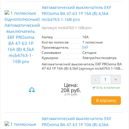
Эффективное управление электрическими
системами с гарантией безопасности – залог
Автоматический выключатель EKF
стабильной работы вашего оборудования.
PROxima ВА 47-63 1P 16А (B) 4,5kA
mcb4763-1-16B-pro
Артикул: mcb4763-1-16B-pro
Ампер
16A
Кол-во полюсов
1 полюсные
Производитель
EKF
Самовывоз
Сегодня
Курьером
Завтра/послезавтра
Автоматический выключатель EKF PROxima ВА
47-63 1P 16А (B) 4,5kA (артикул mcb4763-1-16B-
pro) обеспечивает надежную защиту
электрических цепей от перегрузок и коротких
-
+
замыканий. Подходит для использования в
Цена:
административных, промышленных и жилых
Есть в наличии
208 руб.
зданиях. Компактный и эффективный, данный
выключатель гарантирует безопасность и
270 руб.
долговечность в эксплуатации. Номинальный
В корзину
ток — 16A, что делает его идеальным
решением для различных электрических
систем.
Автоматический выключатель EKF
PROxima ВА 47-63 1P 10А (B) 4,5kA