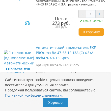
Автоматический выключатель EKF PROxima ВА
стабильность работы электросетей.
47-63 1P 5А (С) 4,5kA предназначен для
защиты электрических цепей от перегрузок и
коротких замыканий в административных,
-
+
промышленных и жилых зданиях.
Цена:
Номинальный ток 5А, однофазное
Есть в наличии
273 руб.
исполнение. Обеспечивает надежное
управление и безопасность электрических
355 руб.
систем.
В корзину
Автоматический выключатель EKF
PROxima ВА 47-63 1P 13А (С) 4,5kA
mcb4763-1-13C-pro
Артикул: mcb4763-1-13C-pro
Ампер
13A
Кол-во полюсов
1 полюсные
Сайт использует cookie с целью анализа поведения
Производитель
EKF
посетителей для улучшения сервиса.
Самовывоз
Сегодня
Продолжая пользоваться сайтом, вы соглашаетесь с
Курьером
Завтра/послезавтра
Политикой конфиденциальности
.
**Автоматический выключатель EKF PROxima
ВА 47-63 1P 13А (С) 4,5kA**
Хорошо
Артикул: mcb4763-1-13C-pro
-
+