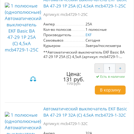
ВА 47-29 1P 25А (С) 4,5кА mcb4729-1-25C
Артикул: mcb4729-1-25C
Ампер
25A
Кол-во полюсов
1 полюсные
Производитель
EKF
Самовывоз
Сегодня
Курьером
Завтра/послезавтра
**Автоматический выключатель EKF Basic ВА
47-29 1P 25А (С) 4,5кА (артикул: mcb4729-1-
25C)**
-
+
Надежный автоматический выключатель для
Цена:
электрических цепей переменного тока с
Есть в наличии
131 руб.
номинальным напряжением 230/400 В и
частотой 50 Гц.
170 руб.
В корзину
**Основные характеристики:**
- Номинальный ток: 25 А
- Максимальный ток короткого замыкания: 4,5
кА
Автоматический выключатель EKF Basic
- 1 полюсный
ВА 47-29 1P 32А (С) 4,5кА mcb4729-1-32C
**Преимущества:**
Артикул: mcb4729-1-32C
- Защита от короткого замыкания и перегрева
- Полностью медные расцепители и
пламягасители
Ампер
32A