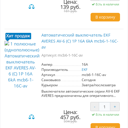
Цена:
и перегрева. Имеет 1 полюс, номинальный ток
Есть в наличии
139 руб.
10A и максимальный ток отключения 4,5kA.
Изготовлен из высококачественных
181 руб.
материалов с полностью медными
В корзину
расцепителями, что гарантирует надежность
и долговечность. Подходит для использования
в жилых и коммерческих помещениях.
Автоматический выключатель EKF
AVERES AV-6 (С) 1P 16А 6kA mcb6-1-16C-
av
Артикул: mcb6-1-16C-av
Ампер
16A
Производитель
EKF
Артикул
mcb6-1-16C-av
Самовывоз
Сегодня
Курьером
Завтра/послезавтра
Выключатели автоматические серии AV-6 EKF
AVERES предназначены для оперативного
управления участками электрических цепей, а
также для защиты от токов перегрузки и
-
+
короткого замыкания в административных,
Цена:
промышленных и жилых зданиях.
Есть в наличии
457 руб.
Номинальная отключающая способность (Icn)
составляет 6 кА. Полный набор аксессуаров
594 руб.
для расширения функций. Гарантийные
В корзину