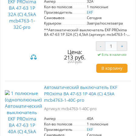
Ампер
32A
Кол-во полюсов
1 полюсные
Производитель
EKF
Самовывоз
Сегодня
Курьером
Завтра/послезавтра
**Автоматический выключатель EKF PROxima
ВА 47-63 1P 32А (С) 4,5kA (артикул: mcb4763-1-
32C-pro)**
-
+
- **Номинальный ток**: 32A
Цена:
- **Максимальная отключающая
Есть в наличии
213 руб.
способность**: 4,5kA
- **Тип**: Однополюсный
277 руб.
- **Назначение**: Защита от токов перегрузки
В корзину
и короткого замыкания
- **Применение**: Административные,
промышленные и жилые здания
Автоматический выключатель EKF
Преимущества:
PROxima ВА 47-63 1P 40А (С) 4,5kA
- Обеспечивает надежную защиту
электрических цепей
mcb4763-1-40C-pro
- Поддерживает оперативное управление
участками сети
Артикул: mcb4763-1-40C-pro
- Идеален для использования в различных
типах зданий
Ампер
40A
Кол-во полюсов
1 полюсные
Выбор для безопасной и эффективной
Производитель
EKF
эксплуатации электрических систем.
Самовывоз
Сегодня