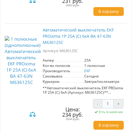
231 руб.
Номинальный ток 25А, однофазное
исполнение. Компактный и эффективный
300 руб.
инструмент для управления электрическими
В корзину
системами.
Автоматический выключатель EKF
PROxima 1P 25А (C) 6кА ВА 47-63N
M636125C
Артикул: M636125C
Ампер
25A
Кол-во полюсов
1 полюсные
Производитель
EKF
Самовывоз
Сегодня
Курьером
Завтра/послезавтра
**Автоматический выключатель EKF PROxima
1P 25А (C) 6кА (Артикул: M636125C)**
Автоматический выключатель EKF PROxima 1P
-
+
25А (C) 6кА – надежное решение для защиты
Цена:
электрических цепей. Обновленная модель ВА
Есть в наличии
234 руб.
47-63N сочетает в себе высокую
эффективность и современный дизайн.
304 руб.
В корзину
**Преимущества:**