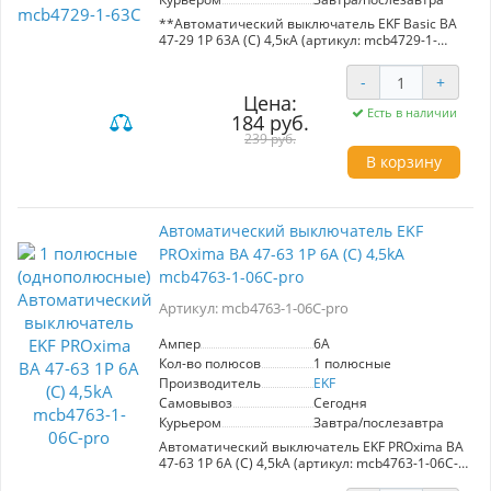
**Автоматический выключатель EKF Basic ВА
47-29 1P 63А (С) 4,5кА (артикул: mcb4729-1-
63C)**
-
+
- **Номинальный ток:** 63A
Цена:
- **Максимальный ток короткого
Есть в наличии
184 руб.
замыкания:** 4,5kA
- **Количество полюсов:** 1
239 руб.
- **Напряжение:** 230/400 В
В корзину
- **Частота:** 50 Гц
- **Материалы:** Полностью медные
расцепители и пламягасители,
высококачественный пластик
Автоматический выключатель EKF
- **Производитель:** EKF
PROxima ВА 47-63 1P 6А (С) 4,5kA
**Преимущества:**
mcb4763-1-06C-pro
- Эффективная защита от короткого
замыкания и перегрева
Артикул: mcb4763-1-06C-pro
- Надежные механизмы и крепления
- Подходит для использования в
Ампер
6A
электрических цепях переменного тока
Кол-во полюсов
1 полюсные
Производитель
EKF
Идеальный выбор для обеспечения
безопасности и надежности электрических
Самовывоз
Сегодня
систем.
Курьером
Завтра/послезавтра
Автоматический выключатель EKF PROxima ВА
47-63 1P 6А (С) 4,5kA (артикул: mcb4763-1-06C-
pro) — надежное решение для защиты