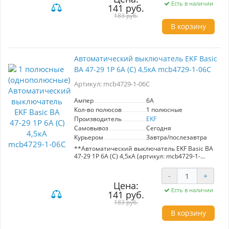
электрических цепей переменного тока с
Есть в наличии
141 руб.
номинальным напряжением 230/400 В и
частотой 50 Гц. Обеспечивает защиту от
183 руб.
короткого замыкания и перегрева.
В корзину
Однополюсный, с номинальным током 40А и
максимальным током отключения 4,5кА.
Изготовлен из высококачественных
материалов: полностью медные расцепители
Автоматический выключатель EKF Basic
и пламягасители, прочный пластик. Простота
ВА 47-29 1P 6А (С) 4,5кА mcb4729-1-06C
установки и высокая надежность механизмов
делают его идеальным выбором для любого
Артикул: mcb4729-1-06C
электрооборудования. Производитель: EKF.
Ампер
6A
Кол-во полюсов
1 полюсные
Производитель
EKF
Самовывоз
Сегодня
Курьером
Завтра/послезавтра
**Автоматический выключатель EKF Basic ВА
47-29 1P 6А (С) 4,5кА (артикул: mcb4729-1-
06C)**
-
+
Автоматический выключатель EKF Basic ВА 47-
Цена:
29 предназначен для защиты электрических
Есть в наличии
141 руб.
цепей переменного тока с номинальным
напряжением 230/400 В и частотой 50 Гц. С
183 руб.
номинальным током 6A и максимальным
В корзину
током короткого замыкания 4,5kA, данный
выключатель обеспечивает надежную защиту