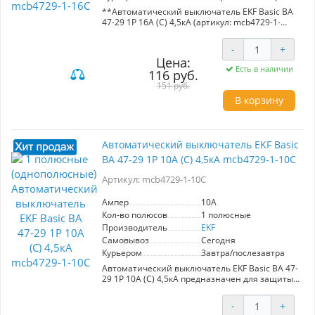
**Автоматический выключатель EKF Basic ВА
47-29 1P 16А (С) 4,5кА (артикул: mcb4729-1-
16C)**
-
+
Автоматический выключатель EKF Basic ВА 47-
Цена:
29 предназначен для защиты электрических
Есть в наличии
116 руб.
цепей переменного тока с номинальным
напряжением 230/400 В и частотой 50 Гц.
151 руб.
Обеспечивает надежную защиту от короткого
В корзину
замыкания и перегрева при номинальном
токе 16А и максимальном токе 4,5kA.
Изготовлен с использованием полностью
медных расцепителей и пламягасителей, что
Автоматический выключатель EKF Basic
гарантирует долговечность и стабильность
ВА 47-29 1P 10А (С) 4,5кА mcb4729-1-10C
работы. Высококачественные пластиковые
компоненты обеспечивают прочность и
Артикул: mcb4729-1-10C
надежность механизмов. Идеален для
использования в бытовых и промышленных
электроустановках.
Ампер
10A
Кол-во полюсов
1 полюсные
Производитель
EKF
Самовывоз
Сегодня
Курьером
Завтра/послезавтра
Автоматический выключатель EKF Basic ВА 47-
29 1P 10А (С) 4,5кА предназначен для защиты
электрических цепей переменного тока с
номинальным напряжением 230/400 В.
-
+
Обеспечивает защиту от короткого замыкания