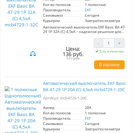
- Высококачественный пластик и надежные
Кол-во полюсов
1 полюсные
механизмы
Производитель
EKF
- Идеален для использования в бытовых и
Самовывоз
Сегодня
промышленных условиях
Курьером
Завтра/послезавтра
Производитель: EKF.
Автоматический выключатель EKF Basic ВА 47-
29 1P 32А (С) 4,5кА – надежное решение для
защиты электрических цепей переменного
тока с номинальным напряжением 230/400 В
-
+
и частотой 50 Гц. Обеспечивает защиту от
Цена:
короткого замыкания и перегрева благодаря
Есть в наличии
136 руб.
полностью медным расцепителям и
пламягасителям. Высококачественные
177 руб.
материалы и надежные механизмы
В корзину
гарантируют долговечность и безопасность.
Идеален для использования в бытовых и
коммерческих системах.
Автоматический выключатель EKF Basic
ВА 47-29 1P 20А (С) 4,5кА mcb4729-1-20C
Артикул: mcb4729-1-20C
Ампер
20A
Кол-во полюсов
1 полюсные
Производитель
EKF
Самовывоз
Сегодня
Курьером
Завтра/послезавтра