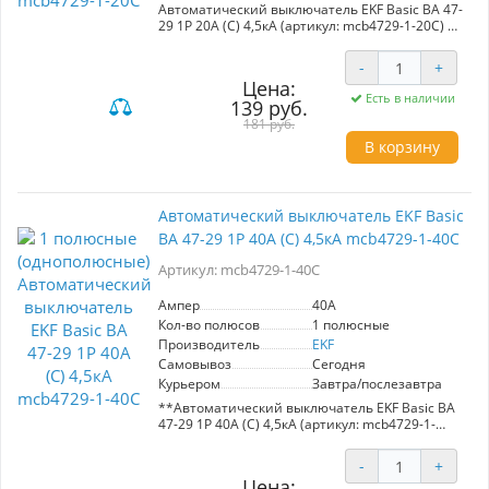
Автоматический выключатель EKF Basic ВА 47-
29 1P 20А (С) 4,5кА (артикул: mcb4729-1-20C) —
надежное решение для защиты электрических
цепей переменного тока с номинальным
-
+
напряжением 230/400 В и частотой 50 Гц. С
Цена:
номинальным током 20A и максимальным
Есть в наличии
139 руб.
током отключения 4,5kA, данный выключатель
эффективно предотвращает короткие
181 руб.
замыкания и перегрев, что обеспечивает
В корзину
безопасность ваших электрических систем.
Преимущества:
- Полностью медные расцепители и
Автоматический выключатель EKF Basic
пламягасители для надежной работы.
ВА 47-29 1P 40А (С) 4,5кА mcb4729-1-40C
- Высококачественный пластик гарантирует
долговечность и защиту от внешних
Артикул: mcb4729-1-40C
воздействий.
- Простота установки и надежные крепления.
Ампер
40A
Этот автоматический выключатель будет
Кол-во полюсов
1 полюсные
особенно полезен в домашних и
Производитель
EKF
коммерческих электросетях, где требуется
Самовывоз
Сегодня
надежная защита и стабильная работа
Курьером
Завтра/послезавтра
оборудования.
**Автоматический выключатель EKF Basic ВА
47-29 1P 40А (С) 4,5кА (артикул: mcb4729-1-
40C)**
-
+
Надежный автоматический выключатель для
Цена: