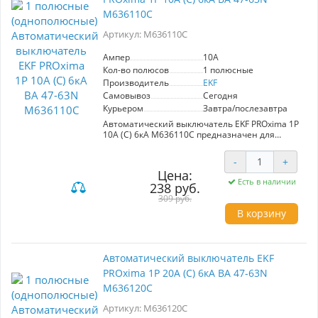
M636110C
Артикул: M636110C
Ампер
10A
Кол-во полюсов
1 полюсные
Производитель
EKF
Самовывоз
Сегодня
Курьером
Завтра/послезавтра
Автоматический выключатель EKF PROxima 1P
10А (C) 6кА M636110C предназначен для
защиты электрических цепей от перегрузок и
короткого замыкания. Соответствует ГОСТ IEC
-
+
60898-1, обладает усовершенствованной
Цена:
конструкцией с пластиковыми крышками для
Есть в наличии
238 руб.
защиты зажимов от несанкционированного
доступа. Корпус усилен для максимальной
309 руб.
жесткости, а цветовой индикатор на лицевой
В корзину
панели отображает состояние контактов.
Удобная рукоятка управления и
двухпозиционный зажим обеспечивают
легкий монтаж на DIN-рейку. Номинальный
Автоматический выключатель EKF
ток – 10А.
PROxima 1P 20А (C) 6кА ВА 47-63N
M636120C
Артикул: M636120C