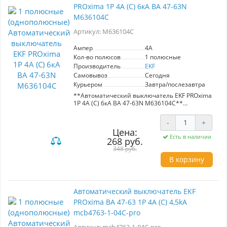
PROxima 1P 4А (C) 6кА ВА 47-63N
состояния контактов упрощают эксплуатацию.
Двухпозиционный зажим обеспечивает
M636104C
легкий монтаж на DIN-рейку. Идеальный
выбор для безопасной и эффективной работы
Артикул: M636104C
электрических систем.
Ампер
4A
Кол-во полюсов
1 полюсные
Производитель
EKF
Самовывоз
Сегодня
Курьером
Завтра/послезавтра
**Автоматический выключатель EKF PROxima
1P 4А (C) 6кА ВА 47-63N M636104C**
- **Номинальный ток:** 4A
-
+
- **Класс защиты:** C
Цена:
- **Сопротивление короткому замыканию:**
Есть в наличии
268 руб.
6кА
- **Стандарт:** ГОСТ IEC 60898-1
348 руб.
- **Конструкция:** Усиленный корпус с
В корзину
заклепками, пластиковые крышки для защиты
винтовых зажимов и опломбирования.
- **Управление:** Удобная рукоятка и
цветовой индикатор состояния контактов.
Автоматический выключатель EKF
- **Монтаж:** Легкий монтаж на DIN-рейку
PROxima ВА 47-63 1P 4А (С) 4,5kA
благодаря двухпозиционному зажиму.
mcb4763-1-04C-pro
**Преимущества:**
- Повышенная надежность и безопасность