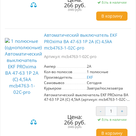
- Номинальный ток: 1A
Есть в наличии
266 руб.
- Максимальный отключающий ток: 4,5kA
- Однополюсное исполнение
346 руб.
В корзину
**Преимущества:**
- Эффективная защита от перегрузок и
коротких замыканий
- Надежное управление электрическими
Автоматический выключатель EKF
цепями в административных, промышленных
PROxima ВА 47-63 1P 2А (С) 4,5kA
и жилых зданиях
- Высокая степень надежности и
mcb4763-1-02C-pro
долговечности от производителя EKF
Артикул: mcb4763-1-02C-pro
Ампер
2A
Кол-во полюсов
1 полюсные
Производитель
EKF
Самовывоз
Сегодня
Курьером
Завтра/послезавтра
Автоматический выключатель EKF PROxima ВА
47-63 1P 2А (С) 4,5kA (артикул: mcb4763-1-02C-
pro) — это надежное решение для защиты
электрических цепей от перегрузок и
-
+
короткого замыкания. С номинальным током
Цена:
2А, данный выключатель идеально подходит
Есть в наличии
266 руб.
для использования в административных,
промышленных и жилых зданиях.
346 руб.
В корзину
Преимущества: