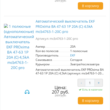
зданиях. С номинальным током 0,8А и
269 руб.
защитой до 4,5kA, он обеспечивает надежное
В корзину
управление электрооборудованием.
Компактный и эффективный, подходит для
однофазных систем. Изготавливается в
различных полюсных конфигурациях для
Автоматический выключатель EKF
гибкого применения.
PROxima ВА 47-63 1P 20А (С) 4,5kA
mcb4763-1-20C-pro
Артикул: mcb4763-1-20C-pro
Ампер
20A
Кол-во полюсов
1 полюсные
Производитель
EKF
Самовывоз
Сегодня
Курьером
Завтра/послезавтра
Автоматический выключатель EKF PROxima ВА
47-63 1P 20А (С) 4,5kA (артикул: mcb4763-1-20C-
pro) обеспечивает надежную защиту
электрических цепей от перегрузок и коротких
-
+
замыканий. С номинальным током 20А и
Цена:
высоким разрывным能力 4,5кА, он подходит
Есть в наличии
207 руб.
для использования в административных,
промышленных и жилых зданиях.
269 руб.
Выключатель доступен в различных полюсных
В корзину
исполнениях, что позволяет адаптировать его
под конкретные требования установки.