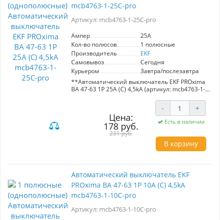
оборудования и повышения общей
mcb4763-1-25C-pro
безопасности электросетей. Применение в
одно-, двух-, трех- и четырехполюсных
Артикул: mcb4763-1-25C-pro
конфигурациях делает его универсальным
инструментом для различных электрических
Ампер
25A
решений.
Кол-во полюсов
1 полюсные
Производитель
EKF
Самовывоз
Сегодня
Курьером
Завтра/послезавтра
**Автоматический выключатель EKF PROxima
ВА 47-63 1P 25А (С) 4,5kA (артикул: mcb4763-1-
25C-pro)**
-
+
Этот автоматический выключатель
Цена:
обеспечивает надежную защиту
Есть в наличии
178 руб.
электрических цепей от перегрузок и коротких
замыканий, что делает его идеальным
231 руб.
решением для использования в
В корзину
административных, промышленных и жилых
зданиях. С номинальным током 25А и высоким
номинальным отключающим током 4,5kA, он
гарантирует стабильную работу и
Автоматический выключатель EKF
долговечность.
PROxima ВА 47-63 1P 10А (С) 4,5kA
**Преимущества:**
mcb4763-1-10C-pro
- **Оперативное управление**: Упрощает
управление электрическими цепями.
Артикул: mcb4763-1-10C-pro
- **Высокая степень защиты**: Эффективно