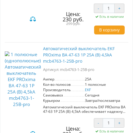
электрических цепей от перегрузок и коротких
модернизируемых электросетях.
замыканий. Соответствует ГОСТ IEC 60898-1,
- Рекомендуется для применения в офисах,
-
+
оснащён усовершенствованной конструкцией
производственных помещениях и жилых
Цена:
с пластиковыми крышками для
домах, где важна надежность и безопасность
Есть в наличии
230 руб.
предотвращения несанкционированного
электрической инфраструктуры.
доступа. Корпус усилен заклепками для
299 руб.
максимальной жесткости. Удобная рукоятка и
В корзину
цветовой индикатор состояния контактов
обеспечивают простоту эксплуатации. Легкий
монтаж на DIN-рейку благодаря
двухпозиционному зажиму.
Автоматический выключатель EKF
PROxima ВА 47-63 1P 25А (B) 4,5kA
mcb4763-1-25B-pro
Артикул: mcb4763-1-25B-pro
Ампер
25A
Кол-во полюсов
1 полюсные
Производитель
EKF
Самовывоз
Сегодня
Курьером
Завтра/послезавтра
Автоматический выключатель EKF PROxima ВА
47-63 1P 25А (B) 4,5kA обеспечивает надежную
защиту электрических цепей от перегрузок и
коротких замыканий. Подходит для
-
+
использования в административных,
Цена:
промышленных и жилых зданиях.
Есть в наличии