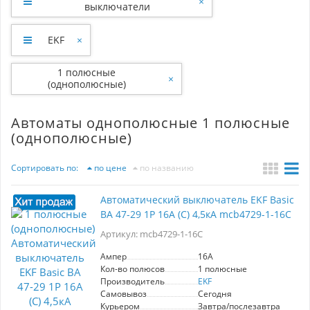
×
выключатели
EKF
×
1 полюсные
×
(однополюсные)
Автоматы однополюсные 1 полюсные
(однополюсные)
Сортировать по:
по цене
по названию
Автоматический выключатель EKF Basic
ВА 47-29 1P 16А (С) 4,5кА mcb4729-1-16C
Артикул: mcb4729-1-16C
Ампер
16A
Кол-во полюсов
1 полюсные
Производитель
EKF
Самовывоз
Сегодня
Курьером
Завтра/послезавтра