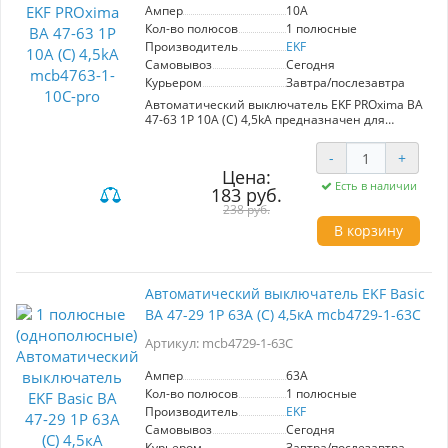
предотвращает повреждения оборудования и
Ампер
10A
минимизирует риск возгораний.
Кол-во полюсов
1 полюсные
- **Универсальность**: Подходит для
Производитель
EKF
различных типов зданий и систем.
Самовывоз
Сегодня
Этот выключатель станет незаменимым
Курьером
Завтра/послезавтра
элементом в ситуациях, требующих надежной
Автоматический выключатель EKF PROxima ВА
защиты электросетей, особенно в условиях
47-63 1P 10А (С) 4,5kA предназначен для
высокой нагрузки.
защиты электрических цепей от перегрузок и
короткого замыкания. Идеален для
-
+
использования в административных,
Цена:
промышленных и жилых зданиях.
Есть в наличии
183 руб.
Обеспечивает надежное управление
электрическими участками. Номинальный ток:
238 руб.
10А.
В корзину
Автоматический выключатель EKF Basic
ВА 47-29 1P 63А (С) 4,5кА mcb4729-1-63C
Артикул: mcb4729-1-63C
Ампер
63A
Кол-во полюсов
1 полюсные
Производитель
EKF
Самовывоз
Сегодня
Курьером
Завтра/послезавтра