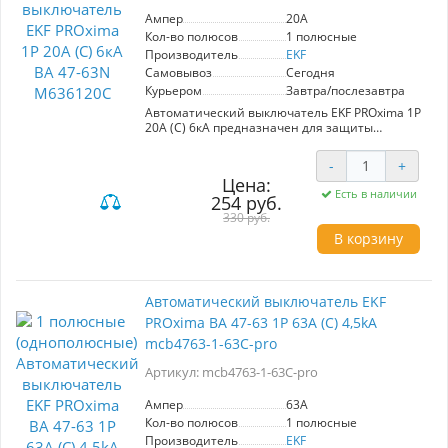
Ампер
20A
Кол-во полюсов
1 полюсные
Производитель
EKF
Самовывоз
Сегодня
Курьером
Завтра/послезавтра
Автоматический выключатель EKF PROxima 1P
20А (C) 6кА предназначен для защиты
электрических цепей от перегрузок и коротких
замыканий. Соответствует ГОСТ IEC 60898-1,
-
+
отличается улучшенной конструкцией с
Цена:
пластиковыми крышками для защиты
Есть в наличии
254 руб.
винтовых зажимов и возможностью
опломбирования. Корпус усилен заклепками
330 руб.
для повышенной жесткости. Удобная рукоятка
В корзину
управления и цветовой индикатор состояния
контактов обеспечивают комфортное
использование. Подходит для монтажа на DIN-
рейку. Номинальный ток: 20А.
Автоматический выключатель EKF
PROxima ВА 47-63 1P 63А (С) 4,5kA
mcb4763-1-63C-pro
Артикул: mcb4763-1-63C-pro
Ампер
63A
Кол-во полюсов
1 полюсные
Производитель
EKF