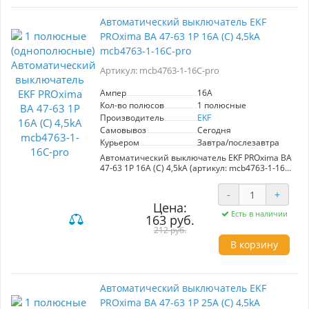
от перегрева и короткого замыкания. Прочные
медные расцепители и высококачественный
Автоматический выключатель EKF
пластик гарантируют долговечность и
PROxima ВА 47-63 1P 16А (С) 4,5kA
безопасность эксплуатации. Идеальный выбор
для защиты домашних и промышленных
mcb4763-1-16C-pro
электрических систем.
Артикул: mcb4763-1-16C-pro
Ампер
16A
Кол-во полюсов
1 полюсные
Производитель
EKF
Самовывоз
Сегодня
Курьером
Завтра/послезавтра
Автоматический выключатель EKF PROxima ВА
47-63 1P 16А (С) 4,5kA (артикул: mcb4763-1-16C-
pro) обеспечивает надежную защиту
электрических цепей от перегрузок и
-
+
короткого замыкания. С номинальным током
Цена:
16А и устойчивостью к токам до 4,5kA, он
Есть в наличии
163 руб.
идеально подходит для использования в
административных, промышленных и жилых
212 руб.
помещениях.
В корзину
Этот выключатель станет незаменимым
решением при проектировании новых
электрических систем или модернизации
Автоматический выключатель EKF
существующих. Его эффективность
PROxima ВА 47-63 1P 25А (С) 4,5kA
проявляется в ситуациях, требующих защиты