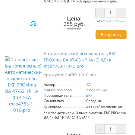
47-63 1P 50А (С) 4,5kA предназначен для
защиты электрических цепей от перегрузок и
коротких замыканий. Идеален для
-
+
использования в административных,
Цена:
промышленных и жилых зданиях.
Есть в наличии
255 руб.
Обеспечивает надежное управление с
номинальным током 50А. Компактный и
332 руб.
эффективный, подходит для однофазных
В корзину
систем.
Автоматический выключатель EKF
PROxima ВА 47-63 1P 1А (С) 4,5kA
mcb4763-1-01C-pro
Артикул: mcb4763-1-01C-pro
Ампер
1A
Кол-во полюсов
1 полюсные
Производитель
EKF
Самовывоз
Сегодня
Курьером
Завтра/послезавтра
**Автоматический выключатель EKF PROxima
ВА 47-63 1P 1А (С) 4,5kA**
Артикул: mcb4763-1-01C-pro
-
+
**Основные характеристики:**
Цена: