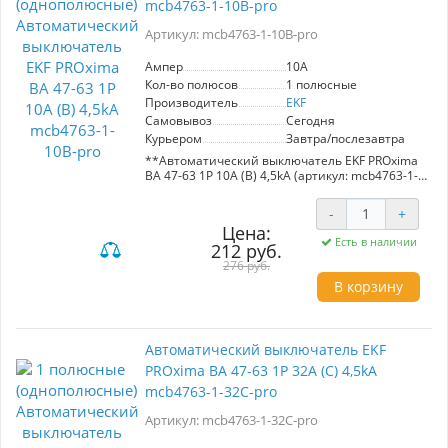
mcb4763-1-10B-pro
Артикул: mcb4763-1-10B-pro
Ампер
10A
Кол-во полюсов
1 полюсные
Производитель
EKF
Самовывоз
Сегодня
Курьером
Завтра/послезавтра
**Автоматический выключатель EKF PROxima
ВА 47-63 1P 10А (B) 4,5kA (артикул: mcb4763-1-
10B-pro)**
-
+
Номинальный ток: 10А. Максимальная
Цена:
пропускная способность: 4,5 кА. Предназначен
Есть в наличии
212 руб.
для защиты электрических цепей от
перегрузок и коротких замыканий в
276 руб.
административных, промышленных и жилых
В корзину
зданиях. Обеспечивает надежное управление
электрическими участками. Компактный и
эффективный, подходит для однофазных
систем. Изготовлен с учетом современных
Автоматический выключатель EKF
стандартов безопасности.
PROxima ВА 47-63 1P 32А (С) 4,5kA
mcb4763-1-32C-pro
Артикул: mcb4763-1-32C-pro