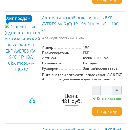
обязательства 10 лет.
Автоматический выключатель EKF
AVERES AV-6 (С) 1P 10А 6kA mcb6-1-10C-
av
Артикул: mcb6-1-10C-av
Ампер
10A
Производитель
EKF
Артикул
mcb6-1-10C-av
Самовывоз
Сегодня
Курьером
Завтра/послезавтра
Выключатели автоматические серии AV-6 EKF
AVERES предназначены для оперативного
управления участками электрических цепей, а
также для защиты от токов перегрузки и
-
+
короткого замыкания в административных,
Цена:
промышленных и жилых зданиях.
Есть в наличии
481 руб.
Номинальная отключающая способность (Icn)
составляет 6 кА. Полный набор аксессуаров
625 руб.
для расширения функций. Гарантийные
В корзину
обязательства 10 лет.
Автоматический выключатель EKF Basic