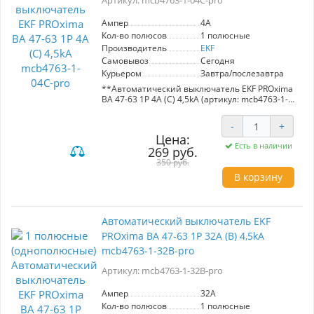
Артикул: mcb4763-1-04C-pro
благодаря усовершенствованной
конструкции.
Ампер
4A
- Защита от несанкционированного доступа.
Кол-во полюсов
1 полюсные
- Удобство в эксплуатации и установке.
Производитель
EKF
Самовывоз
Сегодня
Курьером
Завтра/послезавтра
**Автоматический выключатель EKF PROxima
ВА 47-63 1P 4А (С) 4,5kA (артикул: mcb4763-1-
04C-pro)**
-
+
Предназначен для защиты электрических
Цена:
цепей от перегрузок и короткого замыкания в
Есть в наличии
269 руб.
административных, промышленных и жилых
зданиях. Обеспечивает надежное управление
350 руб.
участками сети.
В корзину
**Основные характеристики:**
- Номинальный ток: 4A
- Уровень отключения: 4,5kA
Автоматический выключатель EKF
- Исполнение: однофазный (1P)
PROxima ВА 47-63 1P 32А (B) 4,5kA
**Преимущества:**
mcb4763-1-32B-pro
- Высокая надежность и безопасность
- Простота установки и эксплуатации
Артикул: mcb4763-1-32B-pro
- Широкая область применения в различных
типах зданий
Ампер
32A
Кол-во полюсов
1 полюсные