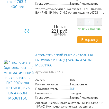
Курьером
Завтра/послезавтра
**Автоматический выключатель EKF PROxima
ВА 47-63 1P 40А (С) 4,5kA (артикул: mcb4763-1-
40C-pro)**
-
+
Автоматический выключатель EKF PROxima ВА
Цена:
47-63 — надежное решение для защиты
Есть в наличии
221 руб.
электрических цепей в административных,
промышленных и жилых зданиях. С
287 руб.
номинальным током 40А и защитой от токов
В корзину
перегрузки и короткого замыкания, он
обеспечивает безопасность и стабильность
работы электрических систем.
Автоматический выключатель EKF
**Преимущества:**
PROxima 1P 16А (C) 6кА ВА 47-63N
- **Высокая защита**: Защита от перегрузок и
коротких замыканий, что минимизирует риск
M636116C
повреждения оборудования.
- **Удобство в эксплуатации**: Легкое
Артикул: M636116C
управление участками электрических цепей,
что позволяет быстро реагировать на
Ампер
16A
изменения нагрузки.
Кол-во полюсов
1 полюсные
- **Разнообразие исполнения**: Доступен в
Производитель
EKF
одно-, двух-, трех- и четырехполюсном
варианте, что обеспечивает гибкость при
Самовывоз
Сегодня
проектировании электросетей.
Курьером
Завтра/послезавтра
Автоматический выключатель EKF PROxima 1P
**Ситуации использования:**
16А (C) 6кА предназначен для защиты
- Идеален для установки в новых или