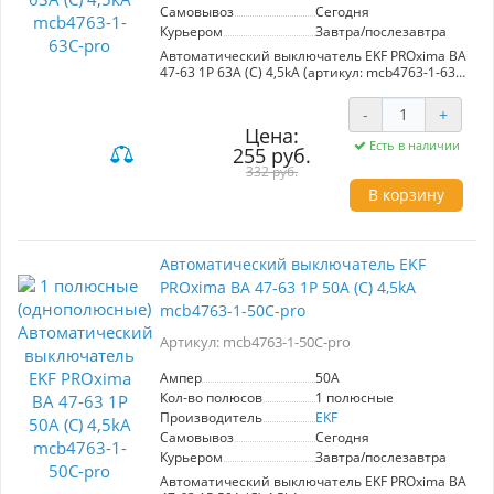
Самовывоз
Сегодня
Курьером
Завтра/послезавтра
Автоматический выключатель EKF PROxima ВА
47-63 1P 63А (С) 4,5kA (артикул: mcb4763-1-63C-
pro) обеспечивает надежную защиту
электрических цепей от перегрузок и коротких
-
+
замыканий. Идеален для использования в
Цена:
административных, промышленных и жилых
Есть в наличии
255 руб.
зданиях. Номинальный ток 63А, предлагается
в различных исполнениях (1, 2, 3 и 4 полюса),
332 руб.
что позволяет адаптировать устройство под
В корзину
конкретные требования системы. Высокое
качество и стабильная работа гарантируют
долговечность и безопасность эксплуатации.
Автоматический выключатель EKF
PROxima ВА 47-63 1P 50А (С) 4,5kA
mcb4763-1-50C-pro
Артикул: mcb4763-1-50C-pro
Ампер
50A
Кол-во полюсов
1 полюсные
Производитель
EKF
Самовывоз
Сегодня
Курьером
Завтра/послезавтра
Автоматический выключатель EKF PROxima ВА