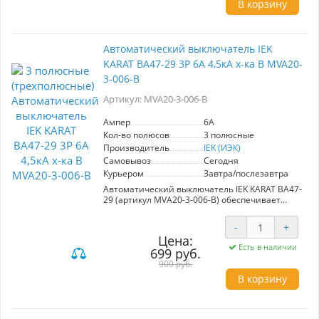
В корзину
- Электроприборов и освещения
(характеристика В)
- Двигателей с небольшими пусковыми токами
Автоматический выключатель IEK
(характеристика C)
KARAT ВА47-29 3Р 6А 4,5кА х-ка В MVA20-
- Двигателей с высокими пусковыми токами
(характеристика D)
3-006-B
Рекомендуется для использования в вводно-
Артикул: MVA20-3-006-B
распределительных устройствах жилых и
общественных зданий. Обеспечивает
Ампер
6A
безопасность и долговечность работы
Кол-во полюсов
3 полюсные
электросистем. Производитель: IEK (ИЭК).
Производитель
IEK (ИЭК)
Самовывоз
Сегодня
Курьером
Завтра/послезавтра
Автоматический выключатель IEK KARAT ВА47-
29 (артикул MVA20-3-006-B) обеспечивает
надежную защиту распределительных и
групповых цепей с различной нагрузкой. С
-
+
номинальным током 6A и характеристикой В,
Цена:
он идеально подходит для защиты
Есть в наличии
699 руб.
электроприборов и освещения. В случае
подключения двигателей с небольшими
909 руб.
пусковыми токами, таких как компрессоры и
В корзину
вентиляторы, вы можете использовать его с
характеристикой C.
Выключатель также эффективен для более