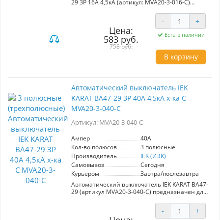
29 3Р 16А 4,5кА (артикул: MVA20-3-016-C)
обеспечивает надежную защиту
распределительных и групповых цепей. С
-
+
характеристикой C он идеально подходит для
Цена:
двигателей с небольшими пусковыми токами,
Есть в наличии
583 руб.
такими как компрессоры и вентиляторы.
Применяется в вводно-распределительных
758 руб.
устройствах жилых и общественных зданий,
В корзину
гарантируя безопасность и стабильность
работы электрооборудования. Номинальный
ток 16А, высокая способность отключения 4,5
кА. Выбор профессионалов для эффективной
Автоматический выключатель IEK
защиты электросетей.
KARAT ВА47-29 3Р 40А 4,5кА х-ка С
MVA20-3-040-C
Артикул: MVA20-3-040-C
Ампер
40A
Кол-во полюсов
3 полюсные
Производитель
IEK (ИЭК)
Самовывоз
Сегодня
Курьером
Завтра/послезавтра
Автоматический выключатель IEK KARAT ВА47-
29 (артикул MVA20-3-040-C) предназначен для
надежной защиты распределительных и
групповых цепей с различной нагрузкой.
-
+
Обеспечивает эффективную защиту