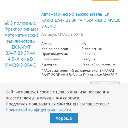
Автоматический выключатель IEK
KARAT ВА47-29 3Р 4А 4,5кА х-ка D MVA20-
3-004-D
Артикул: MVA20-3-004-D
Ампер
4A
Кол-во полюсов
3 полюсные
Производитель
IEK (ИЭК)
Самовывоз
Сегодня
Курьером
Завтра/послезавтра
**Автоматический выключатель IEK KARAT
ВА47-29 3Р 4А 4,5кА х-ка D (артикул: MVA20-3-
004-D)**
-
+
Автоматический выключатель ВА47-29
Цена:
Сайт использует cookie с целью анализа поведения
обеспечивает надежную защиту
Есть в наличии
947 руб.
распределительных и групповых цепей с
посетителей для улучшения сервиса.
различной нагрузкой. Идеален для
1 231 руб.
Продолжая пользоваться сайтом, вы соглашаетесь с
электроприборов и освещения
В корзину
(характеристика B), двигателей с небольшими
Политикой конфиденциальности
.
пусковыми токами (характеристика C) и
двигателей с высокими пусковыми токами
Хорошо
(характеристика D). Рекомендуется для
Автоматический выключатель IEK
использования в вводно-распределительных