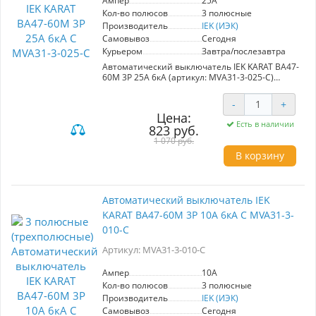
Ампер
25A
Кол-во полюсов
3 полюсные
Производитель
IEK (ИЭК)
Самовывоз
Сегодня
Курьером
Завтра/послезавтра
Автоматический выключатель IEK KARAT ВА47-
60M 3Р 25А 6кА (артикул: MVA31-3-025-C)
обеспечивает надежную защиту
электроустановок от сверхтоков,
-
+
предотвращая потенциальные аварийные
Цена:
ситуации. Его функции оперативного
Есть в наличии
823 руб.
управления идеально подходят для
использования в групповых щитках квартир и
1 070 руб.
этажей, а также в учетно-распределительных
В корзину
щитах административных и жилых зданий.
Выключатель гарантирует стабильность и
безопасность электроснабжения, что делает
его незаменимым решением для обеспечения
Автоматический выключатель IEK
надежной работы электрических систем.
KARAT ВА47-60M 3Р 10А 6кА С MVA31-3-
010-C
Артикул: MVA31-3-010-C
Ампер
10A
Кол-во полюсов
3 полюсные
Производитель
IEK (ИЭК)
Самовывоз
Сегодня