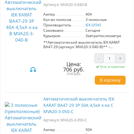
электроприборов, освещения и двигателей.
Артикул: MVA20-3-040-B
- Высокая степень надежности и
долговечности от производителя IEK.
Ампер
40A
Кол-во полюсов
3 полюсные
Производитель
IEK (ИЭК)
Самовывоз
Сегодня
Курьером
Завтра/послезавтра
**Автоматический выключатель IEK KARAT
ВА47-29 (артикул: MVA20-3-040-B)** –
надежное решение для защиты
распределительных и групповых цепей с
-
+
различной нагрузкой. С номинальным током
Цена:
40А и короткозамыкательной способностью
Есть в наличии
706 руб.
4,5 кА, этот выключатель обеспечивает
надежную защиту электроприборов,
918 руб.
освещения и двигателей.
В корзину
**Преимущества:**
- **Универсальность:** Подходит для защиты
как легких электроприборов, так и более
Автоматический выключатель IEK
мощных двигателей, благодаря различным
KARAT ВА47-29 3Р 50А 4,5кА х-ка С
характеристикам (B, C, D).
- **Надежность:** Высокая
MVA20-3-050-C
короткозамыкательная способность
гарантирует защиту от перегрузок и
Артикул: MVA20-3-050-C
замыканий.
- **Простота установки:** Идеален для
Ампер
50A
вводно-распределительных устройств в жилых