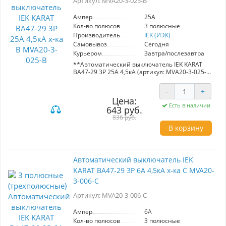
Артикул: MVA20-3-025-B
Ампер
25A
Кол-во полюсов
3 полюсные
Производитель
IEK (ИЭК)
Самовывоз
Сегодня
Курьером
Завтра/послезавтра
**Автоматический выключатель IEK KARAT
ВА47-29 3Р 25А 4,5кА (артикул: MVA20-3-025-
B)**
-
+
Основные характеристики:
Цена:
- Номинальный ток: 25A
Есть в наличии
643 руб.
- Характеристика: B (для электроприборов и
освещения), C (для небольших пусковых
836 руб.
токов), D (для больших пусковых токов)
В корзину
- Номинальное отключающее способность: 4,5
кА
Преимущества:
Автоматический выключатель IEK
- Надежная защита распределительных и
KARAT ВА47-29 3Р 6А 4,5кА х-ка С MVA20-
групповых цепей от перегрузок и коротких
замыканий.
3-006-C
- Универсальность: подходит для различных
типов нагрузок, включая освещение и
Артикул: MVA20-3-006-C
электродвигатели.
- Рекомендуется для использования в жилых и
Ампер
6A
общественных зданиях, что обеспечивает
Кол-во полюсов
3 полюсные
безопасность и долговечность эксплуатации.