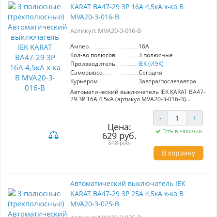
KARAT ВА47-29 3Р 16А 4,5кА х-ка В
MVA20-3-016-B
Артикул: MVA20-3-016-B
Ампер
16A
Кол-во полюсов
3 полюсные
Производитель
IEK (ИЭК)
Самовывоз
Сегодня
Курьером
Завтра/послезавтра
Автоматический выключатель IEK KARAT ВА47-
29 3Р 16А 4,5кА (артикул MVA20-3-016-B)
обеспечивает надежную защиту
распределительных и групповых цепей.
-
+
Подходит для работы с электроприборами,
Цена:
освещением и небольшими двигателями
Есть в наличии
629 руб.
(характеристика В и C). Идеален для вводно-
распределительных устройств в жилых и
818 руб.
общественных зданиях. Номинальный ток
В корзину
16A.
Автоматический выключатель IEK
KARAT ВА47-29 3Р 25А 4,5кА х-ка В
MVA20-3-025-B