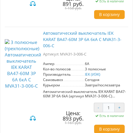
Есть в наличии
891 руб.
Тип: 3-фазный, характеристика D,
предназначен для защиты цепей с высокими
1 158 руб.
пусковыми токами (например, насосы,
В корзину
подъемные механизмы).
Рекомендуется для использования в вводно-
распределительных устройствах жилых и
общественных зданий.
Автоматический выключатель IEK
Преимущества: надежная защита, высокая
KARAT ВА47-60M 3Р 6А 6кА С MVA31-3-
устойчивость к перегрузкам, простота
установки и эксплуатации.
006-C
Артикул: MVA31-3-006-C
Ампер
6A
Кол-во полюсов
3 полюсные
Производитель
IEK (ИЭК)
Самовывоз
Сегодня
Курьером
Завтра/послезавтра
Автоматический выключатель IEK KARAT ВА47-
60M 3P 6A 6kA (артикул MVA31-3-006-C)
обеспечивает надежную защиту
электроустановок от сверхтоков и позволяет
-
+
оперативно управлять электрическими
Цена:
цепями. Идеально подходит для групповых и
Есть в наличии
893 руб.
учетно-распределительных щитов в квартирах
и административных зданиях. Номинальный
1 161 руб.
ток: 6A. Высокое качество и безопасность от
В корзину
производителя IEK.