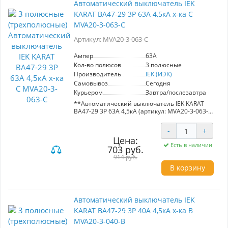
Автоматический выключатель IEK
мощных устройств с большими пусковыми
KARAT ВА47-29 3Р 63А 4,5кА х-ка С
токами, таких как подъемные механизмы и
насосы, при использовании характеристики D.
MVA20-3-063-C
Рекомендуется для вводно-
распределительных устройств в жилых и
Артикул: MVA20-3-063-C
общественных зданиях, что делает его
незаменимым элементом в системах
Ампер
63A
электроснабжения. Выбор ВА47-29 — это
Кол-во полюсов
3 полюсные
гарантированная безопасность и
Производитель
IEK (ИЭК)
стабильность работы вашего оборудования.
Самовывоз
Сегодня
Курьером
Завтра/послезавтра
**Автоматический выключатель IEK KARAT
ВА47-29 3Р 63А 4,5кА (артикул: MVA20-3-063-
C)**
-
+
Основные характеристики:
Цена:
- Номинальный ток: 63А
Есть в наличии
703 руб.
- Характеристика: C (для двигателей с
небольшими пусковыми токами)
914 руб.
- Номинальное напряжение: 400В
В корзину
- Короткозамыкательный ток: 4,5 кА
Преимущества:
- Обеспечивает надежную защиту
Автоматический выключатель IEK
распределительных и групповых цепей.
KARAT ВА47-29 3Р 40А 4,5кА х-ка В
- Подходит для применения в жилых и
общественных зданиях.
MVA20-3-040-B
- Гибкость в использовании: подходит для