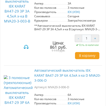
**Преимущества:**
Ампер
3A
- Подходит для жилых и общественных зданий
Кол-во полюсов
3 полюсные
- Гарантирует защиту от перегрузок и коротких
Производитель
IEK (ИЭК)
замыканий
- Простота установки и эксплуатации от
Самовывоз
Сегодня
надежного производителя IEK.
Курьером
Завтра/послезавтра
**Автоматический выключатель IEK KARAT
ВА47-29 3Р 3А 4,5кА х-ка В (артикул: MVA20-3-
003-B)**
-
+
Предназначен для защиты
Цена:
распределительных и групповых цепей с
Есть в наличии
861 руб.
различными нагрузками. Идеален для
электроприборов и освещения. Номинальный
1 119 руб.
ток: 3А, кратковременная способность
В корзину
отключения: 4,5 кА. Подходит для
использования в жилых и общественных
зданиях. Простой в установке и надежный в
эксплуатации.
Автоматический выключатель IEK
KARAT ВА47-29 3Р 6А 4,5кА х-ка D MVA20-
3-006-D
Артикул: MVA20-3-006-D
Ампер
6A
Кол-во полюсов
3 полюсные
Производитель
IEK (ИЭК)