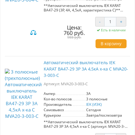
**Автоматический выключатель IEK KARAT
ВА47-29 (3Р, 4А, 4,5кА, характеристика C)**
Автоматический выключатель ВА47-29
-
+
предназначен для надежной защиты
Цена:
распределительных и групповых цепей с
Есть в наличии
760 руб.
различной нагрузкой. Подходит для
управления электроприборами и освещением
988 руб.
(характеристика B), а также для двигателей с
В корзину
небольшими пусковыми токами, таких как
компрессоры и вентиляторы (характеристика
C). Рекомендуется для использования в
вводно-распределительных устройствах
Автоматический выключатель IEK
жилых и общественных зданий. Обеспечивает
KARAT ВА47-29 3Р 3А 4,5кА х-ка С MVA20-
высокую степень защиты с номинальным
током 4А и максимальным коротким
3-003-C
замыканием 4,5кА.
Артикул: MVA20-3-003-C
**Производитель:** IEK (ИЭК)
**Артикул:** MVA20-3-004-C
Ампер
3A
Кол-во полюсов
3 полюсные
Производитель
IEK (ИЭК)
Самовывоз
Сегодня
Курьером
Завтра/послезавтра
**Автоматический выключатель IEK KARAT
ВА47-29 3Р 3А 4,5кА х-ка С (артикул: MVA20-3-
003-C)**