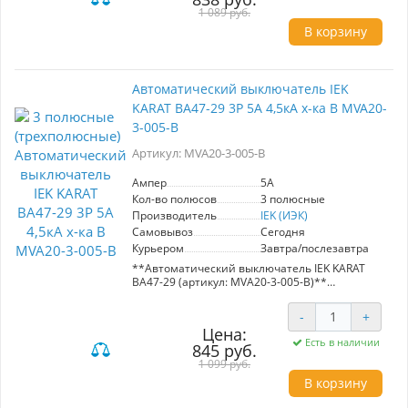
общественных зданий. Номинальный ток –
1 089 руб.
16А.
В корзину
Автоматический выключатель IEK
KARAT ВА47-29 3Р 5А 4,5кА х-ка В MVA20-
3-005-B
Артикул: MVA20-3-005-B
Ампер
5A
Кол-во полюсов
3 полюсные
Производитель
IEK (ИЭК)
Самовывоз
Сегодня
Курьером
Завтра/послезавтра
**Автоматический выключатель IEK KARAT
ВА47-29 (артикул: MVA20-3-005-B)**
Этот автоматический выключатель
-
+
обеспечивает надежную защиту
Цена:
распределительных и групповых цепей с
Есть в наличии
845 руб.
различной нагрузкой. С номинальным током
5A и короткозамыкательной способностью 4,5
1 099 руб.
кА, модель ВА47-29 идеально подходит для:
В корзину
- Защиты электроприборов и освещения