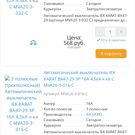
Самовывоз
Сегодня
Курьером
Завтра/послезавтра
Автоматический выключатель IEK KARAT ВА47-
29 (артикул MVA20-3-032-C) предназначен для
надежной защиты распределительных и
групповых цепей с различной нагрузкой.
-
+
Обеспечивает защиту электроприборов,
Цена:
освещения, а также двигателей с различными
Есть в наличии
568 руб.
пусковыми токами (характеристики B, C и D).
Рекомендуется для использования в вводно-
738 руб.
распределительных устройствах жилых и
В корзину
общественных зданий. Номинальный ток: 32А,
отключающая способность: 4,5 кА. Выбор в
пользу надежности и безопасности.
Автоматический выключатель IEK
KARAT ВА47-29 3Р 16А 4,5кА х-ка С
MVA20-3-016-C
Артикул: MVA20-3-016-C
Ампер
16A
Кол-во полюсов
3 полюсные
Производитель
IEK (ИЭК)
Самовывоз
Сегодня
Курьером
Завтра/послезавтра
Автоматический выключатель IEK KARAT ВА47-