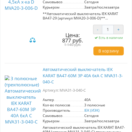
Самовывоз
Сегодня
Курьером
Завтра/послезавтра
**Автоматический выключатель IEK KARAT
ВА47-29 (артикул MVA20-3-006-D)**
- **Тип:** 3-фазный
-
+
- **Номинальный ток:** 6A
Цена:
- **Кратковременная способность
Есть в наличии
877 руб.
отключения:** 4,5 кА
- **Характеристика:** D (для двигателей с
1 140 руб.
большими пусковыми токами)
В корзину
**Преимущества:**
- Надежная защита распределительных и
групповых цепей от перегрузок и коротких
Автоматический выключатель IEK
замыканий.
KARAT ВА47-60M 3Р 40А 6кА С MVA31-3-
- Подходит для использования в жилых и
общественных зданиях.
040-C
- Обеспечивает стабильную работу
электроприборов, освещения и двигателей.
Артикул: MVA31-3-040-C
Выбор для безопасного и эффективного
Ампер
40A
электроснабжения.
Кол-во полюсов
3 полюсные
Производитель
IEK (ИЭК)
Самовывоз
Сегодня
Курьером
Завтра/послезавтра
Автоматический выключатель IEK KARAT ВА47-
60M (артикул: MVA31-3-040-C) предназначен