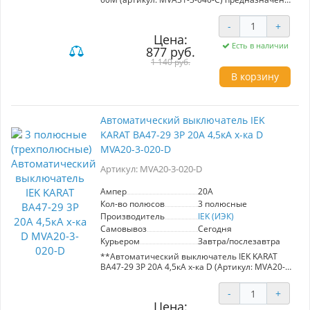
для надежного отключения электроустановок
при сверхтоках. С номинальным током 40А и
-
+
предельной способностью к отключению 6кА,
Цена:
он идеально подходит для использования в
Есть в наличии
877 руб.
групповых и учетно-распределительных щитах
в жилых и административных зданиях.
1 140 руб.
Обеспечивает высокую степень безопасности
В корзину
и оперативное управление электрическими
цепями. Надежность и качество от
производителя IEK.
Автоматический выключатель IEK
KARAT ВА47-29 3Р 20А 4,5кА х-ка D
MVA20-3-020-D
Артикул: MVA20-3-020-D
Ампер
20A
Кол-во полюсов
3 полюсные
Производитель
IEK (ИЭК)
Самовывоз
Сегодня
Курьером
Завтра/послезавтра
**Автоматический выключатель IEK KARAT
ВА47-29 3Р 20А 4,5кА х-ка D (Артикул: MVA20-3-
020-D)**
-
+
Номинальный ток: 20A.
Цена:
Краткое замыкание: 4,5кА.