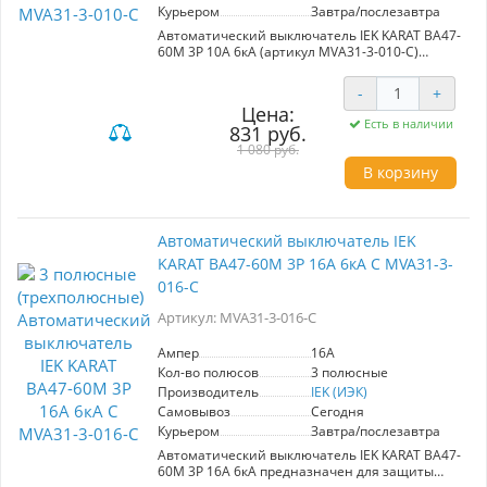
Курьером
Завтра/послезавтра
Автоматический выключатель IEK KARAT ВА47-
60M 3Р 10А 6кА (артикул MVA31-3-010-C)
обеспечивает надежное автоматическое
отключение электроустановок при
-
+
возникновении сверхтоков. Идеально
Цена:
подходит для установки в групповых и учетно-
Есть в наличии
831 руб.
распределительных щитках в жилых и
административных зданиях. Номинальный
1 080 руб.
ток: 10А, отключающая способность: 6кА.
В корзину
Обеспечивает безопасность и управление
электрическими цепями.
Автоматический выключатель IEK
KARAT ВА47-60M 3Р 16А 6кА С MVA31-3-
016-C
Артикул: MVA31-3-016-C
Ампер
16A
Кол-во полюсов
3 полюсные
Производитель
IEK (ИЭК)
Самовывоз
Сегодня
Курьером
Завтра/послезавтра
Автоматический выключатель IEK KARAT ВА47-
60M 3Р 16А 6кА предназначен для защиты