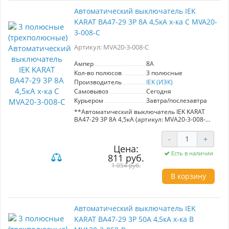
(характеристика B).
Автоматический выключатель IEK
- Управления двигателями с небольшими
KARAT ВА47-29 3Р 8А 4,5кА х-ка С MVA20-
пусковыми токами, такими как компрессоры и
вентиляторы (характеристика C).
3-008-C
- Работы с двигателями, имеющими большие
пусковые токи, например, подъемными
Артикул: MVA20-3-008-C
механизмами и насосами (характеристика D).
Ампер
8A
Рекомендуется для использования в вводно-
Кол-во полюсов
3 полюсные
распределительных устройствах жилых и
Производитель
IEK (ИЭК)
общественных зданий. Обеспечьте
безопасность и стабильность работы ваших
Самовывоз
Сегодня
электрических систем с автоматическим
Курьером
Завтра/послезавтра
выключателем IEK KARAT ВА47-29.
**Автоматический выключатель IEK KARAT
ВА47-29 3Р 8А 4,5кА (артикул: MVA20-3-008-
C)**
-
+
**Основные характеристики:**
Цена:
- Номинальный ток: 8 А
Есть в наличии
811 руб.
- Короткозамковая способность: 4,5 кА
- Тип: 3-полюсный
1 054 руб.
- Характеристика: C (для двигателей с
В корзину
небольшими пусковыми токами)
**Преимущества:**
- Эффективная защита распределительных и
Автоматический выключатель IEK
групповых цепей от перегрузок и коротких
KARAT ВА47-29 3Р 50А 4,5кА х-ка В
замыканий.
- Подходит для использования с