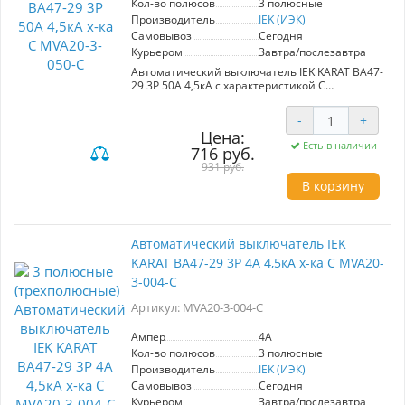
Кол-во полюсов
3 полюсные
и общественных зданиях.
Производитель
IEK (ИЭК)
**Ситуации применения:**
Самовывоз
Сегодня
- Защита осветительных и бытовых приборов в
Курьером
Завтра/послезавтра
домах и офисах.
Автоматический выключатель IEK KARAT ВА47-
- Обеспечение безопасной работы
29 3Р 50А 4,5кА с характеристикой C
компрессоров и вентиляторов.
обеспечивает надежную защиту
- Защита мощных двигателей, таких как
распределительных и групповых цепей с
насосы и подъемные механизмы, от
-
+
двигателями, имеющими небольшие
повреждений при запуске.
Цена:
пусковые токи. Идеален для использования в
Есть в наличии
716 руб.
вводно-распределительных устройствах
Выбирайте автоматический выключатель IEK
жилых и общественных зданий. Номинальный
931 руб.
KARAT ВА47-29 для надежной и безопасной
ток 50А, подходит для подключения
работы вашей электросети.
В корзину
компрессоров и вентиляторов.
Автоматический выключатель IEK
KARAT ВА47-29 3Р 4А 4,5кА х-ка С MVA20-
3-004-C
Артикул: MVA20-3-004-C
Ампер
4A
Кол-во полюсов
3 полюсные
Производитель
IEK (ИЭК)
Самовывоз
Сегодня
Курьером
Завтра/послезавтра