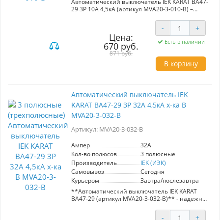
Автоматический выключатель IEK KARAT ВА47-
29 3Р 10А 4,5кА (артикул MVA20-3-010-B) –
надежное решение для защиты
распределительных и групповых цепей. Имея
-
+
номинальный ток 10А и характеристику В, этот
Цена:
выключатель идеально подходит для
Есть в наличии
670 руб.
электроприборов и освещения.
871 руб.
Его универсальность позволяет использовать
В корзину
его в жилых и общественных зданиях, а также
в вводно-распределительных устройствах.
Выключатель обеспечит безопасность при
подключении компрессоров и вентиляторов
Автоматический выключатель IEK
благодаря поддержке небольших пусковых
KARAT ВА47-29 3Р 32А 4,5кА х-ка В
токов.
MVA20-3-032-B
Выберите ВА47-29 для защиты вашего
оборудования и уверенности в надежности
Артикул: MVA20-3-032-B
электрических систем.
Ампер
32A
Кол-во полюсов
3 полюсные
Производитель
IEK (ИЭК)
Самовывоз
Сегодня
Курьером
Завтра/послезавтра
**Автоматический выключатель IEK KARAT
ВА47-29 (артикул MVA20-3-032-B)** - надежное
решение для защиты распределительных и
групповых цепей с различной нагрузкой.
-
+