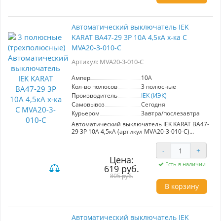
токами.
**Основные характеристики:**
- Номинальный ток: 20А
Автоматический выключатель IEK
- Кратковременная способность отключения:
KARAT ВА47-29 3Р 10А 4,5кА х-ка С
4,5кА
- Характеристика: C
MVA20-3-010-C
**Преимущества:**
Артикул: MVA20-3-010-C
- Высокая надежность в эксплуатации
- Универсальность применения в жилых и
Ампер
10A
общественных зданиях
Кол-во полюсов
3 полюсные
- Эффективная защита от перегрузок и
Производитель
IEK (ИЭК)
коротких замыканий
Самовывоз
Сегодня
Курьером
Завтра/послезавтра
Автоматический выключатель IEK KARAT ВА47-
29 3Р 10А 4,5кА (артикул MVA20-3-010-C)
обеспечивает надежную защиту
распределительных и групповых цепей от
-
+
перегрузок и коротких замыканий. Идеален
Цена:
для использования с электроприборами и
Есть в наличии
619 руб.
освещением (характеристика В), а также с
двигателями с небольшими пусковыми
805 руб.
токами (характеристика C). Рекомендуется для
В корзину
вводно-распределительных устройств в жилых
и общественных зданиях. Номинальный ток —
10A, что делает его универсальным решением
для различных нагрузок. Производитель: IEK
Автоматический выключатель IEK
(ИЭК).