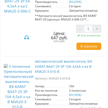
Производитель
IEK (ИЭК)
Самовывоз
Сегодня
Курьером
Завтра/послезавтра
**Автоматический выключатель IEK KARAT
ВА47-29 (артикул: MVA20-3-006-C)**
Предназначен для надежной защиты
-
+
распределительных и групповых цепей с
Цена:
различной нагрузкой. Модель имеет
Есть в наличии
647 руб.
номинальный ток 6А и характеристику C, что
делает её идеальным решением для
841 руб.
двигателей с небольшими пусковыми токами,
В корзину
такими как компрессоры и вентиляторы.
Рекомендуется для использования в вводно-
распределительных устройствах жилых и
общественных зданий. Высокая пропускная
Автоматический выключатель IEK
способность 4,5 кА обеспечивает безопасность
KARAT ВА47-29 3Р 10А 4,5кА х-ка В
и долговечность эксплуатации.
Производитель: IEK (ИЭК).
MVA20-3-010-B
Артикул: MVA20-3-010-B
Ампер
10A
Кол-во полюсов
3 полюсные
Производитель
IEK (ИЭК)
Самовывоз
Сегодня
Курьером
Завтра/послезавтра