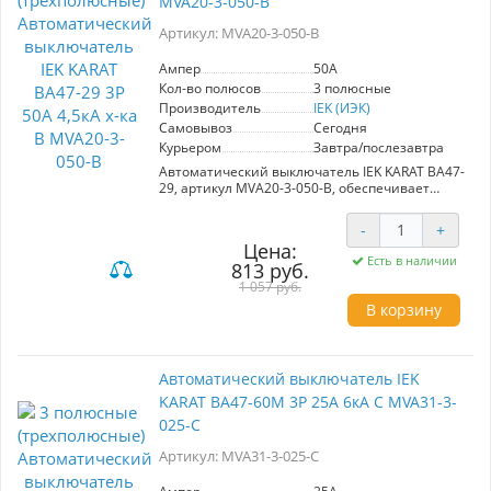
MVA20-3-050-B
электроприборами, освещением и
небольшими двигателями.
Артикул: MVA20-3-050-B
- Рекомендуется для вводно-
распределительных устройств в жилых и
Ампер
50A
общественных зданиях.
Кол-во полюсов
3 полюсные
- Высокое качество и надежность от
Производитель
IEK (ИЭК)
производителя IEK.
Самовывоз
Сегодня
Курьером
Завтра/послезавтра
Автоматический выключатель IEK KARAT ВА47-
29, артикул MVA20-3-050-B, обеспечивает
надежную защиту распределительных и
групповых цепей с номинальным током 50А.
-
+
Подходит для различных типов нагрузки:
Цена:
освещение и электроприборы (характеристика
Есть в наличии
813 руб.
В), двигатели с небольшими пусковыми
токами (характеристика C) и с большими
1 057 руб.
пусковыми токами (характеристика D).
В корзину
Рекомендуется для вводно-
распределительных устройств в жилых и
общественных зданиях. Надежность и
безопасность в каждой установке.
Автоматический выключатель IEK
KARAT ВА47-60M 3Р 25А 6кА С MVA31-3-
025-C
Артикул: MVA31-3-025-C