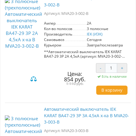
3-002-B
Артикул: MVA20-3-002-B
Ампер
2A
Кол-во полюсов
3 полюсные
Производитель
IEK (ИЭК)
Самовывоз
Сегодня
Курьером
Завтра/послезавтра
**Автоматический выключатель IEK KARAT
ВА47-29 3Р 2А 4,5кА (артикул: MVA20-3-002-
B)**
-
+
Предназначен для защиты
Цена:
распределительных и групповых цепей.
Есть в наличии
854 руб.
Обеспечивает надежную защиту
электроприборов, освещения и двигателей с
1 110 руб.
различными пусковыми токами.
В корзину
**Характеристики:**
- Номинальный ток: 2A
- Характеристика: B (для электроприборов и
Автоматический выключатель IEK
освещения), C (для двигателей с небольшими
KARAT ВА47-29 3Р 3А 4,5кА х-ка В MVA20-
пусковыми токами), D (для двигателей с
большими пусковыми токами)
3-003-B
- Номинальная отключающая способность: 4,5
кА
Артикул: MVA20-3-003-B