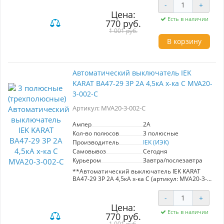
-
+
Предназначен для защиты
Цена:
распределительных и групповых цепей с
Есть в наличии
770 руб.
различной нагрузкой. Идеален для
электроприборов и освещения с
1 001 руб.
характеристикой B, а также для двигателей с
В корзину
небольшими пусковыми токами (компрессоры,
вентиляторы) с характеристикой C.
**Основные характеристики:**
Автоматический выключатель IEK
- Номинальный ток: 3A
KARAT ВА47-29 3Р 2А 4,5кА х-ка С MVA20-
- Номинальная отключающая способность: 4,5
кА
3-002-C
- Тип: 3-полюсный
- Характеристика: C
Артикул: MVA20-3-002-C
**Преимущества:**
Ампер
2A
- Надежная защита от перегрузок и коротких
Кол-во полюсов
3 полюсные
замыканий
Производитель
IEK (ИЭК)
- Подходит для жилых и общественных зданий
- Простота монтажа и эксплуатации
Самовывоз
Сегодня
Курьером
Завтра/послезавтра
Идеальный выбор для безопасного
**Автоматический выключатель IEK KARAT
электроснабжения.
ВА47-29 3Р 2А 4,5кА х-ка С (артикул: MVA20-3-
002-C)**
-
+
Автоматический выключатель ВА47-29
Цена:
предназначен для надежной защиты
Есть в наличии
770 руб.
распределительных и групповых цепей с
различной нагрузкой. Идеален для
1 001 руб.