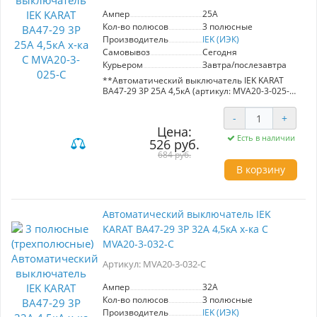
Ампер
25A
Кол-во полюсов
3 полюсные
Производитель
IEK (ИЭК)
Самовывоз
Сегодня
Курьером
Завтра/послезавтра
**Автоматический выключатель IEK KARAT
ВА47-29 3Р 25А 4,5кА (артикул: MVA20-3-025-
C)**
-
+
Автоматический выключатель ВА47-29 от
Цена:
компании IEK предназначен для надежной
Есть в наличии
526 руб.
защиты распределительных и групповых
цепей. С номинальным током 25А и
684 руб.
характеристикой C, он идеально подходит для
В корзину
подключения двигателей с небольшими
пусковыми токами, таких как компрессоры и
вентиляторы. Выключатель обеспечивает
защиту электроприборов и освещения, что
Автоматический выключатель IEK
делает его универсальным решением для
KARAT ВА47-29 3Р 32А 4,5кА х-ка С
жилых и общественных зданий. Устойчив к
перегрузкам с предельным отключением 4,5
MVA20-3-032-C
кА, что гарантирует безопасность
эксплуатации.
Артикул: MVA20-3-032-C
Ампер
32A
Кол-во полюсов
3 полюсные
Производитель
IEK (ИЭК)