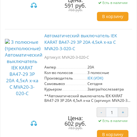
Цена:
электроприборов и освещения
Есть в наличии
591 руб.
(характеристика В), а также двигателей с
небольшими (характеристика C) и большими
768 руб.
пусковыми токами (характеристика D), что
В корзину
делает его универсальным решением для
множества применений.
Этот выключатель идеально подходит для
Автоматический выключатель IEK
вводно-распределительных устройств в жилых
KARAT ВА47-29 3Р 20А 4,5кА х-ка С
и общественных зданиях, обеспечивая
безопасность и стабильную работу
MVA20-3-020-C
электрических систем. Его номинальный ток в
40А позволяет использовать его в средних и
Артикул: MVA20-3-020-C
крупных установках, что делает его
незаменимым элементом для промышленных
Ампер
20A
и коммерческих объектов.
Кол-во полюсов
3 полюсные
Производитель
IEK (ИЭК)
Самовывоз
Сегодня
Курьером
Завтра/послезавтра
**Автоматический выключатель IEK KARAT
ВА47-29 3Р 20А 4,5кА х-ка С (артикул: MVA20-3-
020-C)**
-
+
Предназначен для защиты
Цена:
распределительных и групповых цепей.
Есть в наличии
602 руб.
Идеально подходит для управления
электроприборами, освещением и
783 руб.
двигателями с небольшими пусковыми
В корзину