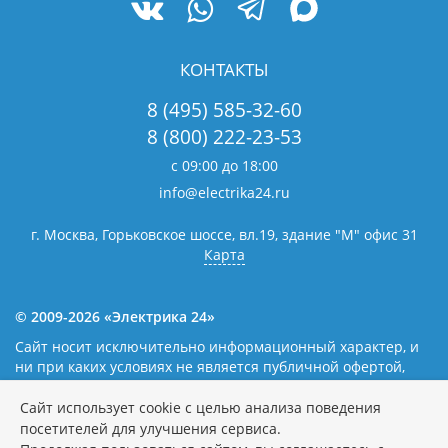
КОНТАКТЫ
8 (495) 585-32-60
8 (800) 222-23-53
с 09:00 до 18:00
info@electrika24.ru
г. Москва, Горьковское шоссе, вл.19,
здание "М" офис 31
Карта
© 2009-2026 «Электрика 24»
Сайт носит исключительно информационный характер, и
ни при каких условиях не является публичной офертой,
определяемой положениями статьи 437(2) Гражданского
кодекса Российской Федерации. Наличие и цены уточняйте
Сайт использует cookie с целью анализа поведения
у наших операторов.
Политика обработки персональных
посетителей для улучшения сервиса.
данных