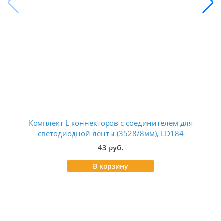
Комплект L коннекторов с соединителем для
С
светодиодной ленты (3528/8мм), LD184
43 руб.
В корзину