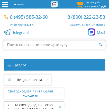
0 позиций
Москва
на сумму
0 руб.
8 (495) 585-32-60
8 (800) 222-23-53
info@electrika24.ru
Заказать обратный звонок
Max!
Telegram!
Каталог
Диодная лента
×
Светодиодная лента белая
×
холодная
Лента светодиодная Feron
×
LS532 COB 320SMD(2110)/м