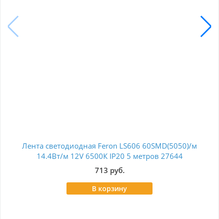
Лента светодиодная Feron LS606 60SMD(5050)/м
Лен
14.4Вт/м 12V 6500К IP20 5 метров 27644
713 руб.
В корзину