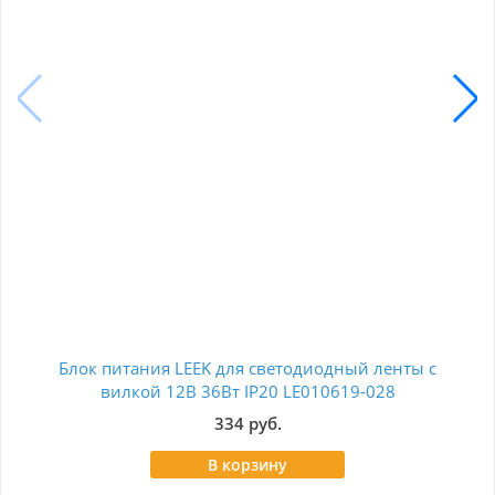
Блок питания LEEK для светодиодный ленты с
К
вилкой 12В 36Вт IP20 LE010619-028
334 руб.
В корзину