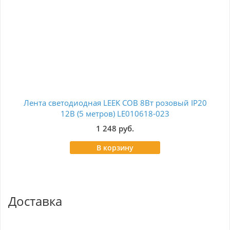
Лента светодиодная LEEK COB 8Вт розовый IP20
Лен
12В (5 метров) LE010618-023
1 248 руб.
В корзину
Доставка