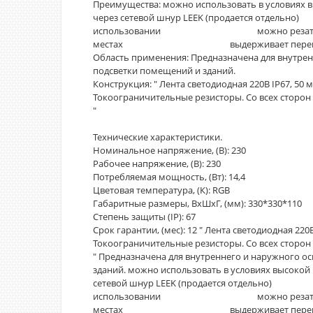
Преимущества: можно использовать в условиях в
через сетевой шнур LEEK (продается отдель
использовании можно резать на сегме
местах выдерживает перепады темп
Область применения: Предназначена для внутрен
подсветки помещений и зданий.
Конструкция: " Лента светодиодная 220В IP67, 50 
Токоограничительные резисторы. Со всех сторо
"
Технические характеристики.
Номинальное напряжение, (В): 230
Рабочее напряжение, (В): 230
Потребляемая мощность, (Вт): 14,4
Цветовая температура, (К): RGB
Габаритные размеры, ВхШхГ, (мм): 330*330*110
Степень защиты (IP): 67
Срок гарантии, (мес): 12 " Лента светодиодная 220
Токоограничительные резисторы. Со всех сторо
" Предназначена для внутреннего и наружного о
зданий. можно использовать в условиях высокой
сетевой шнур LEEK (продается отдельно) н
использовании можно резать на сегме
местах выдерживает перепады темп