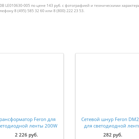
20В LE010630-005 по цене 143 руб. с фотографией и техническими характе
фону 8 (495) 585 32 60 или 8 (800) 222 23 53.
рансформатор Feron для
Сетевой шнур Feron DM
ветодиодной ленты 200W
для светодиодной лен
4V IP67 (драйвер) LB007
LS705 220V на 50м 233
2 226 руб.
282 руб.
48742