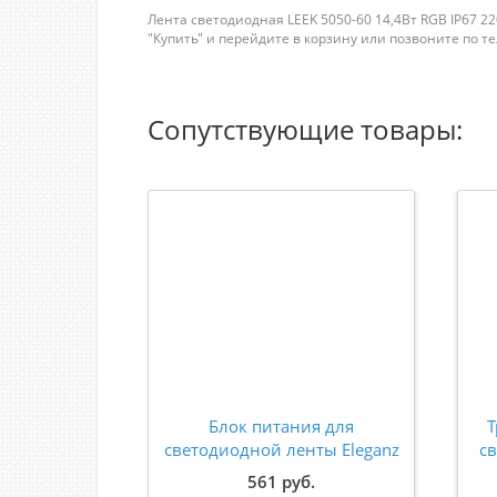
Лента светодиодная LEEK 5050-60 14,4Вт RGB IP67 2
"Купить" и перейдите в корзину или позвоните по теле
Сопутствующие товары:
Блок питания для
Т
светодиодной ленты Eleganz
с
12V 15W IP67 герметичный
2
561 руб.
1105