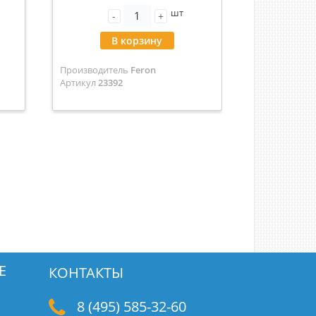
шт
-
+
-
В корзину
В
Производитель
Feron
Производит
Артикул
23392
Артикул
LE01
Е
КОНТАКТЫ
8 (495) 585-32-60