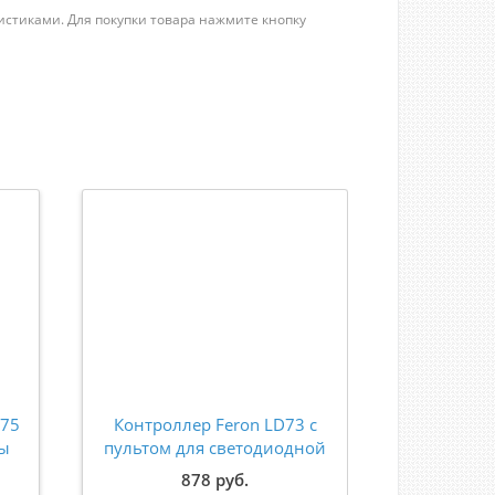
ристиками. Для покупки товара нажмите кнопку
275
Контроллер Feron LD73 с
Блок пи
ты
пультом для светодиодной
светодио
89
ленты LS706 RGB AC220V
IP20 200
878 руб.
1
IP44 23392