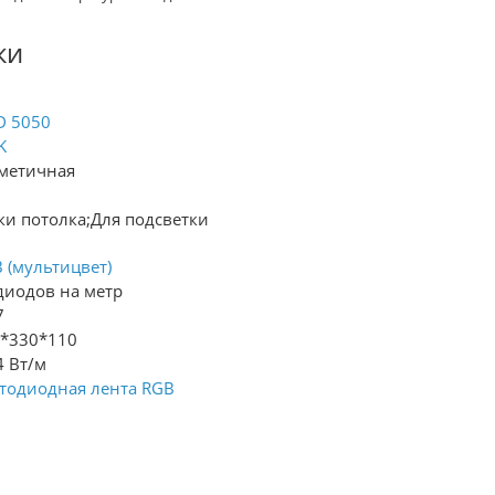
ки
D 5050
K
метичная
ки потолка;Для подсветки
 (мультицвет)
диодов на метр
7
*330*110
4 Вт/м
тодиодная лента RGB