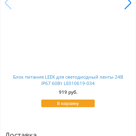
Блок питания LEEK для светодиодный ленты 24В
Тр
IP67 60Вт LE010619-034
919 руб.
В корзину
Доставка