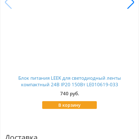
Блок питания LEEK для светодиодный ленты
Бл
компактный 24В IP20 150Вт LE010619-033
740 руб.
В корзину
Доставка