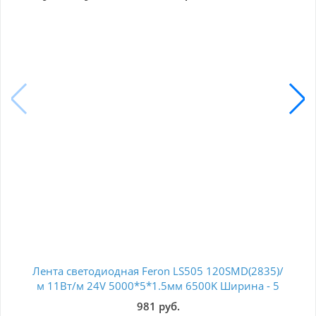
Лента светодиодная Feron LS505 120SMD(2835)/
м 11Вт/м 24V 5000*5*1.5мм 6500K Ширина - 5
512
мм 53056
981 руб.