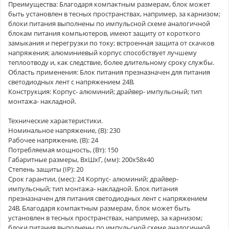
Преимущества: Благодаря компактным размерам, блок может
быть установлен в тесных пространствах, например, за карнизом;
блоки питания выполнены по импульсной схеме аналогичной
блокам питания компьютеров, имеют защиту от короткого
замыкания и перегрузки по току; встроенная защита от скачков
напряжения; алюминиевый корпус способствует лучшему
теплоотводу и, как следствие, более длительному сроку службы.
Область применения: Блок питания презназначен для питания
светодиодных лент с напряжением 24В.
Конструкция: Корпус- алюминий; драйвер- импульсный; тип
монтажа- накладной.
Технические характеристики.
Номинальное напряжение, (В): 230
Рабочее напряжение, (В): 24
Потребляемая мощность, (Вт): 150
Габаритные размеры, ВхШхГ, (мм): 200х58х40
Степень защиты (IP): 20
Срок гарантии, (мес): 24 Корпус- алюминий; драйвер-
импульсный; тип монтажа- накладной. Блок питания
презназначен для питания светодиодных лент с напряжением
24В. Благодаря компактным размерам, блок может быть
установлен в тесных пространствах, например, за карнизом;
блоки питания выполнены по импульсной схеме аналогичной