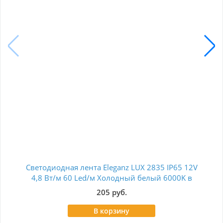
Светодиодная лента Eleganz LUX 2835 IP65 12V
4,8 Вт/м 60 Led/м Холодный белый 6000K в
320
силиконе (цена за метр) EL-LS65-48W
205 руб.
В корзину