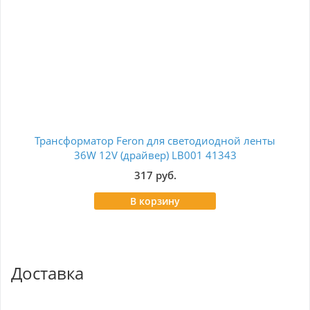
Трансформатор Feron для светодиодной ленты
Б
36W 12V (драйвер) LB001 41343
317 руб.
В корзину
Доставка