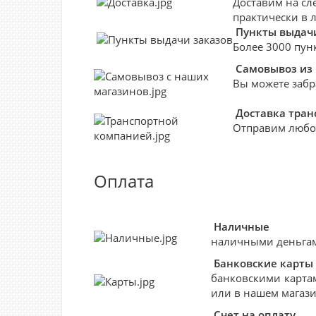
Доставим на сл
практически в 
Пункты выдачи
Более 3000 пун
Самовывоз из
Вы можете забр
Доставка тра
Отправим любо
Оплата
Наличные
наличными деньгами
Банковские
карты
банковскими картам
или в нашем магази
Счет на оплату