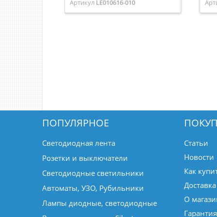
Артикул
LE010616-010
Арт
ПОПУЛЯРНОЕ
ПОКУП
Светодиодная лента
Статьи
Новости
Розетки и выключатели
Как купи
Светодиодные светильники
Доставка
Автоматы, УЗО, Рубильники
О магази
Лампы диодные, светодиодные
Гарантия