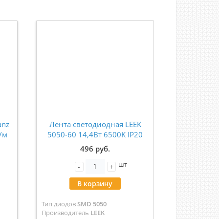
anz
Лента светодиодная LEEK
Светодиод
/м
5050-60 14,4Вт 6500K IP20
LUX 2835 
й
24В (5м) LE010623-006
60 Led/м
496 руб.
тр)
6000K (це
шт
-
+
-
В корзину
В
Тип диодов
SMD 5050
Тип диодов
S
Производитель
LEEK
Производит