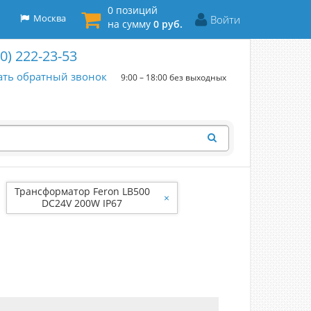
0 позиций
Москва
Войти
на сумму
0 руб.
00) 222-23-53
ать обратный звонок
9:00 – 18:00 без выходных
Трансформатор Feron LB500
×
DC24V 200W IP67
244*80*32мм 25934