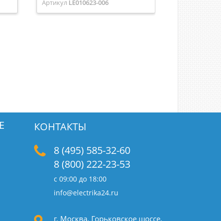
Артикул
LE010623-006
Артикул
EL-L
Е
КОНТАКТЫ
8 (495) 585-32-60
8 (800) 222-23-53
с 09:00 до 18:00
info@electrika24.ru
г. Москва, Горьковское шоссе,