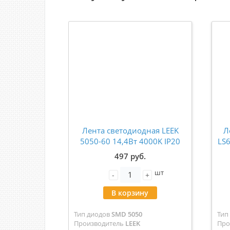
Лента светодиодная LEEK
Л
5050-60 14,4Вт 4000K IP20
LS
12В (5м) LE010616-010
м
497 руб.
шт
-
+
В корзину
Тип диодов
SMD 5050
Тип
Производитель
LEEK
Про