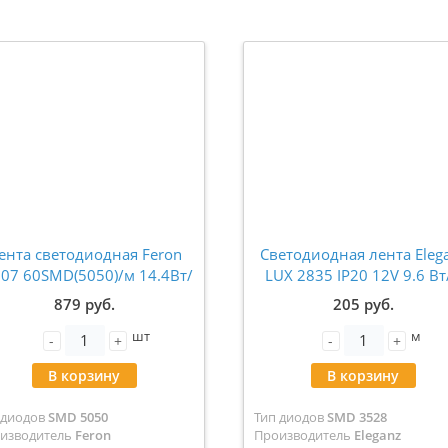
ента светодиодная Feron
Светодиодная лента Eleg
607 60SMD(5050)/м 14.4Вт/
LUX 2835 IP20 12V 9.6 Вт
 12V 4000К IP65 5метров
120 Led/м Нейтральны
879 руб.
205 руб.
48290
белый 4500K (цена за ме
шт
м
EL-LS-96N
-
+
-
+
В корзину
В корзину
 диодов
SMD 5050
Тип диодов
SMD 3528
изводитель
Feron
Производитель
Eleganz