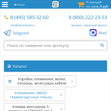
0 позиций
Москва
на сумму
0 руб.
8 (495) 585-32-60
8 (800) 222-23-53
info@electrika24.ru
Заказать обратный звонок
Max!
Telegram!
Каталог
Коробки, клеммники, вилки,
×
патроны, аксессуары кабеля
Клеммники. WAGO,
×
термоусадочные гильзы
Клемма монтажная 5-
×
проводная STEKKER для 1-