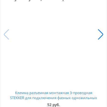
Клемма разъемная монтажная 3-проводная
Ко
STEKKER для подключения фазных одножильных
проводников, LD700-413 39879
52 руб.