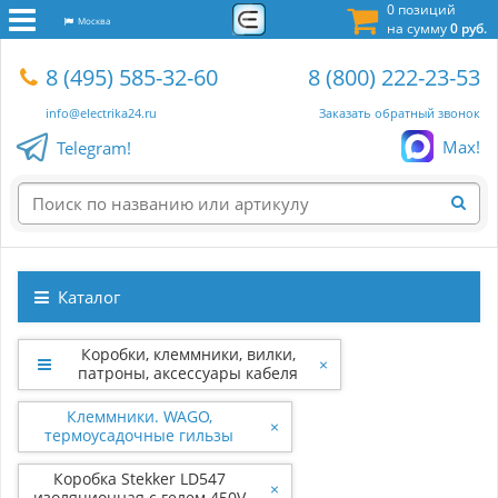
0 позиций
Москва
на сумму
0 руб.
8 (495) 585-32-60
8 (800) 222-23-53
info@electrika24.ru
Заказать обратный звонок
Max!
Telegram!
Каталог
Коробки, клеммники, вилки,
×
патроны, аксессуары кабеля
Клеммники. WAGO,
×
термоусадочные гильзы
Коробка Stekker LD547
×
изоляционная с гелем 450V