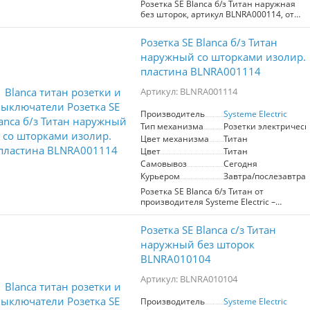
Розетка SE Blanca б/з Титан наружная
без шторок, артикул BLNRA000114, от
производителя Systeme Electric.
Механизм электрической розетки
Розетка SE Blanca б/з Титан
выполнен в титановой окраске, что
придаёт современный вид.
наружный со шторками изолир.
Изолирующая пластина обеспечивает
пластина BLNRA001114
дополнительную безопасность.
Идеально подходит для установки в
Артикул: BLNRA001114
помещениях с повышенными
требованиями к дизайну и
Производитель
Systeme Electric
функциональности.
Тип механизма
Розетки электрическ
Цвет механизма
Титан
Цвет
Титан
Самовывоз
Сегодня
Курьером
Завтра/послезавтра
Розетка SE Blanca б/з Титан от
производителя Systeme Electric –
надежное решение для электрической
сети вашего дома. Обеспечивает
Розетка SE Blanca с/з Титан
высокую безопасность благодаря
шторкам и изолирующей пластине.
наружный без шторок
Элегантный титановый цвет
BLNRA010104
гармонично впишется в любой
интерьер. Подходит для установки в
Артикул: BLNRA010104
наружных условиях, гарантируя
долговечность и защиту от внешних
Производитель
Systeme Electric
факторов. Выберите качество и стиль