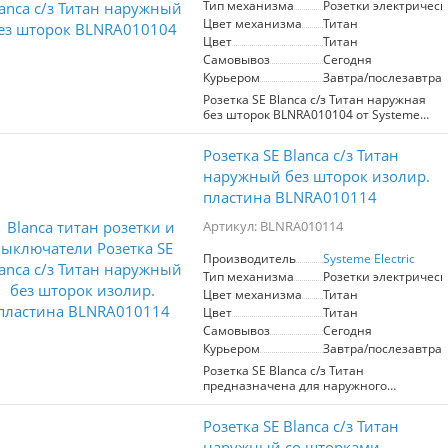
Тип механизма
Розетки электрическ
для вашего пространства.
Цвет механизма
Титан
Цвет
Титан
Самовывоз
Сегодня
Курьером
Завтра/послезавтра
Розетка SE Blanca с/з Титан наружная
без шторок BLNRA010104 от Systeme
Electric — это идеальное решение для
установки в помещениях с высокой
Розетка SE Blanca с/з Титан
проходимостью. Элегантный титаный
цвет гармонично вписывается в любой
наружный без шторок изолир.
интерьер, а отсутствие шторок
пластина BLNRA010114
упрощает доступ к розетке.
Артикул: BLNRA010114
Преимущества:
- Устойчивость к механическим
Производитель
Systeme Electric
повреждениям, что делает её
Тип механизма
Розетки электрическ
долговечной.
- Простота установки и эксплуатации,
Цвет механизма
Титан
подходит для использования в жилых и
Цвет
Титан
коммерческих помещениях.
Самовывоз
Сегодня
- Эстетичный дизайн, который
Курьером
Завтра/послезавтра
дополнит современный интерьер.
Розетка SE Blanca с/з Титан
Розетка будет особенно полезна в
предназначена для наружного
офисах, кухнях и зонах отдыха, где
монтажа и обеспечивает надежное
требуется быстрая и удобная подача
подключение электрических устройств.
Розетка SE Blanca с/з Титан
электроэнергии для различных
Изолирующая пластина
устройств.
предотвращает случайные замыкания,
наружный со шторками