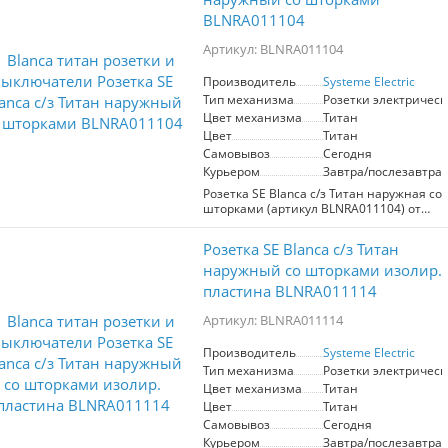
а стильный титановый цвет
BLNRA011104
гармонично впишется в любой
интерьер. Подходит для использования
Артикул: BLNRA011104
в жилых и коммерческих помещениях.
Производитель: Systeme Electric.
Производитель
Systeme Electric
Тип механизма
Розетки электрическ
Цвет механизма
Титан
Цвет
Титан
Самовывоз
Сегодня
Курьером
Завтра/послезавтра
Розетка SE Blanca с/з Титан наружная со
шторками (артикул BLNRA011104) от
производителя Systeme Electric
сочетает в себе стильный дизайн и
Розетка SE Blanca с/з Титан
высокую функциональность. Она
идеально подходит для установки в
наружный со шторками изолир.
жилых и офисных помещениях,
пластина BLNRA011114
обеспечивая надежное подключение
электрических приборов. Шторки
Артикул: BLNRA011114
гарантируют безопасность,
предотвращая случайный доступ к
Производитель
Systeme Electric
контактам, что особенно важно в домах
Тип механизма
Розетки электрическ
с маленькими детьми. Цвет титан
придаёт современный вид и
Цвет механизма
Титан
гармонично вписывается в любой
Цвет
Титан
интерьер. Выберите эту розетку для
Самовывоз
Сегодня
повышения удобства и безопасности в
Курьером
Завтра/послезавтра