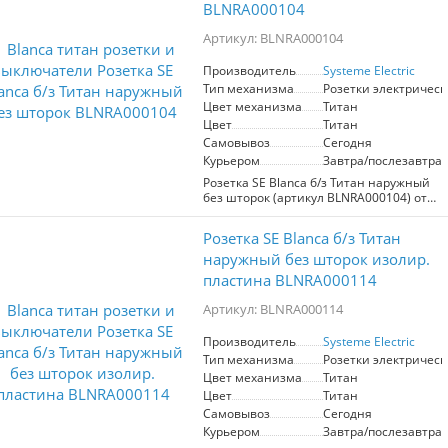
выключатель отличным выбором для
выключатель обеспечивает
BLNRA000104
тех, кто ценит безопасность и стиль.
долговечность и стойкость к износу. Он
предназначен для работы в сетях до
Артикул: BLNRA000104
250В и с током до 10А, что делает его
универсальным решением для
Производитель
Systeme Electric
большинства типов ламп. Открытая
Тип механизма
Розетки электрическ
установка и интегрированная
изолирующая пластина обеспечивают
Цвет механизма
Титан
простоту монтажа и безопасность в
Цвет
Титан
эксплуатации. Цветовой акцент в виде
Самовывоз
Сегодня
титана придаст вашему интерьеру
Курьером
Завтра/послезавтра
современный вид. Удобство
использования и высокой функционал
Розетка SE Blanca б/з Титан наружный
делают данный выключатель
без шторок (артикул BLNRA000104) от
идеальным выбором для ваших
производителя Systeme Electric
электрических систем.
предназначена для электрических
Розетка SE Blanca б/з Титан
соединений. Имеет современный
титанового цвета механизм, который
наружный без шторок изолир.
гармонично впишется в любой
пластина BLNRA000114
интерьер. Преимущества: надежная
эксплуатация, отсутствие шторок для
Артикул: BLNRA000114
удобства подключения, простота
установки. Подходит для
Производитель
Systeme Electric
использования в жилых и
Тип механизма
Розетки электрическ
коммерческих помещениях.
Цвет механизма
Титан
Цвет
Титан
Самовывоз
Сегодня
Курьером
Завтра/послезавтра