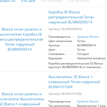
ровать по:
по цене
по названию
по артикулу
Коробка SE Blanca
распределительная Титан
наружный BLNRK000014
Артикул: BLNRK000014
Производитель
Systeme Electric
Цвет механизма
Титан
Артикул
BLNRK000014
Цвет
Титан
Самовывоз
Сегодня
Курьером
Завтра/послезавтра
Коробка распределительная SE Blanca
(артикул: BLNRK000014) от компании
Schneider Electric — это надежное
решение для соединения
Выключатель SE Blanca 1-
электрических проводов. Подходящая
для открытой установки, она имеет
клавишный Титан наружный
степень защиты IP42, что обеспечивает
BLNVA101004
защиту от твердых предметов и капель
воды. Коробка выполнена в элегантном
Артикул: BLNVA101004
титановом цвете с глянцевым
покрытием передней поверхности, что
Производитель
Systeme Electric
добавляет эстетики любому интерьеру.
Тип механизма
Выключатели 1-кла
Компактные размеры (75x75x30 мм)