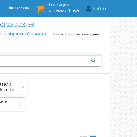
0 позиций
Москва
Войти
на сумму
0 руб.
00) 222-23-53
ать обратный звонок
9:00 – 18:00 без выходных
атели
×
Electric
ки и
×