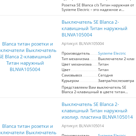
вашем пространстве.
Розетка SE Blanca с/з Титан наружная от
Systeme Electric – это надежное и
безопасное решение для вашего дома
или офиса. Оснащенная шторками для
Выключатель SE Blanca 2-
защиты от случайного контакта, она
идеально подходит для использования
клавишный Титан наружный
в детских комнатах и общественных
BLNVA105004
местах. Изолирующая пластина
обеспечивает дополнительную
Артикул: BLNVA105004
безопасность, предотвращая короткие
замыкания. Элегантный цвет титан
Производитель
Systeme Electric
гармонично вписывается в любой
Тип механизма
Выключатели 2-кла
интерьер, делая розетку не только
функциональной, но и стильной
Цвет механизма
Титан
деталью. Установите ее в местах с
Цвет
Титан
высокой нагрузкой, например, в кухне
Самовывоз
Сегодня
или рабочем кабинете, и обеспечьте
Курьером
Завтра/послезавтра
надежное электроснабжение.
Представляем Вам выключатель SE
Blanca 2-клавишный в цвете титан
(артикул BLNVA105004) от компании
Schneider Electric, идеальное решение
Выключатель SE Blanca 2-
для открытой установки. Этот
высококачественный выключатель
клавишный Титан наружный
предназначен для работы в
изолир. пластина BLNVA105014
электрических сетях до 250В и
способен выдерживать ток до 10А, что
Артикул: BLNVA105014
делает его надежным выбором для
управления освещением. Две клавиши
Производитель
Systeme Electric