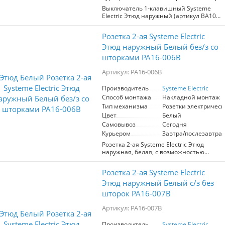
выключатель станет надежным
помощником в управлении
Выключатель 1-клавишный Systeme
освещением. Изготовлен в России,
Electric Этюд наружный (артикул BA10-
выключатель отличается высоким
005B) — это надежное и
качеством и долговечностью, что
функциональное решение для вашего
Розетка 2-ая Systeme Electric
делает его отличным выбором для
дома или офиса. Изготовленный в
дома и офиса.
России, он предназначен для работы в
Этюд наружный Белый без/з со
сетях до 250В и может выдерживать ток
шторками PA16-006B
до 10А, что делает его универсальным
выбором для большинства
Артикул: PA16-006B
электрических установок. Элегантный
белый цвет позволяет ему гармонично
Производитель
Systeme Electric
вписаться в любой интерьер.
Способ монтажа
Накладной монтаж
Инновационная подсветка
обеспечивает удобство использования
Тип механизма
Розетки электрическ
даже в темноте, позволяя легко
Цвет
Белый
находить выключатель. Подходит для
Самовывоз
Сегодня
различных типов ламп, включая
Курьером
Завтра/послезавтра
люминесцентные. Выбирайте качество
и надежность с выключателем Systeme
Розетка 2-ая Systeme Electric Этюд
Electric Этюд!
наружная, белая, с возможностью
установки шторок. Предназначена для
подключения электрических устройств
Розетка 2-ая Systeme Electric
в помещениях и на улице.
Обеспечивает надежную защиту от
Этюд наружный Белый с/з без
случайного контакта. Идеальна для
шторок PA16-007B
использования в жилых и
коммерческих зонах. Высокое качество
Артикул: PA16-007B
материалов гарантирует
долговечность и безопасность.
Производитель
Systeme Electric