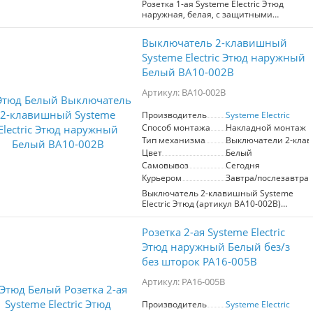
Розетка 1-ая Systeme Electric Этюд
наружная, белая, с защитными
шторками. Обеспечивает безопасное
подключение электрических устройств.
Выключатель 2-клавишный
Идеальна для установки в помещениях
и на улице. Надежный механизм
Systeme Electric Этюд наружный
гарантирует долговечность и удобство
Белый BA10-002B
использования.
Артикул: BA10-002B
Производитель
Systeme Electric
Способ монтажа
Накладной монтаж
Тип механизма
Выключатели 2-кла
Цвет
Белый
Самовывоз
Сегодня
Курьером
Завтра/послезавтра
Выключатель 2-клавишный Systeme
Electric Этюд (артикул BA10-002B)
представляет собой надежное
решение для управления освещением
Розетка 2-ая Systeme Electric
в помещениях. Этот выключатель
открытой установки предназначен для
Этюд наружный Белый без/з
сетей с напряжением до 250В и током
без шторок PA16-005B
до 10А, что делает его универсальным
и безопасным в использовании. Две
Артикул: PA16-005B
клавиши позволяют удобно управлять
двумя источниками света, обеспечивая
Производитель
Systeme Electric
комфорт и функциональность.