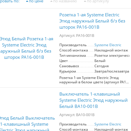
ровать по:
по цене
по названию
по артикулу
Розетка 1-ая Systeme Electric
Этюд наружный Белый б/з без
шторок PA16-001B
Артикул: PA16-001B
Производитель
Systeme Electric
Способ монтажа
Накладной монтаж
Тип механизма
Розетки электрическ
Цвет
Белый
Самовывоз
Сегодня
Курьером
Завтра/послезавтра
Розетка 1-ая Systeme Electric Этюд
наружный в белом цвете (артикул PA16-
001B) — это идеальное решение для
установки в местах, где требуется
Выключатель 1-клавишный
надежное и безопасное подключение
электрооборудования. Без шторок и с
Systeme Electric Этюд наружный
защитой от короткого замыкания, она
Белый BA10-001B
обеспечивает простоту в
использовании и безопасность.
Артикул: BA10-001B
Эта розетка будет особенно полезна в
Производитель
Systeme Electric
таких ситуациях, как подключение
Способ монтажа
Накладной монтаж
бытовых приборов на кухне, зарядка