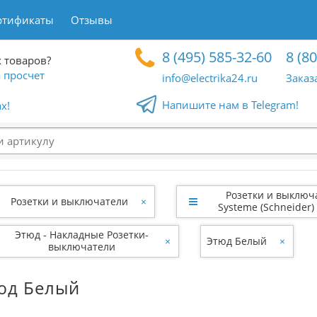
ртификаты
Отзывы
8 (495) 585-32-60
8 (8
 товаров?
 просчет
info@electrika24.ru
Заказ
Напишите нам в Telegram!
x!
Розетки и выключ
Розетки и выключатели
×
Systeme (Schneider) 
Этюд - Накладные Розетки-
×
Этюд Белый
×
выключатели
юд Белый