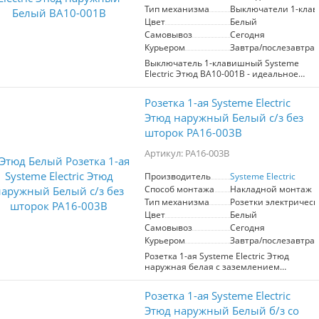
мобильных устройств в гостиной или
Тип механизма
Выключатели 1-кла
использование электроинструментов в
Цвет
Белый
мастерской. Ее современный дизайн
Самовывоз
Сегодня
легко вписывается в любой интерьер, а
Курьером
Завтра/послезавтра
высокая степень надежности
гарантирует долговечность. Выбирая
Выключатель 1-клавишный Systeme
эту розетку, вы получаете сочетание
Electric Этюд BA10-001B - идеальное
качества, безопасности и эстетики.
решение для управления освещением
в вашем доме или офисе. Этот
Розетка 1-ая Systeme Electric
выключатель предназначен для
установки в сетях напряжением до
Этюд наружный Белый с/з без
250В и с током до 10А, что делает его
шторок PA16-003B
совместимым с большинством типов
ламп, включая люминесцентные.
Артикул: PA16-003B
Белый цвет и современный дизайн
модели Этюд впишутся в любой
Производитель
Systeme Electric
интерьер, а открытая установка
Способ монтажа
Накладной монтаж
обеспечивает удобство при монтаже.
Выключатель прост в использовании,
Тип механизма
Розетки электрическ
что позволяет быстро включать и
Цвет
Белый
выключать освещение по мере
Самовывоз
Сегодня
необходимости. Произведенный в
Курьером
Завтра/послезавтра
России продукт гарантирует
надежность и долговечность.
Розетка 1-ая Systeme Electric Этюд
Выбирайте качество и практичность с
наружная белая с заземлением
выключателем Systeme Electric Этюд!
(артикул PA16-003B) – идеальное
решение для обеспечения надежного
Розетка 1-ая Systeme Electric
электрического подключения в любых
помещениях.
Этюд наружный Белый б/з со