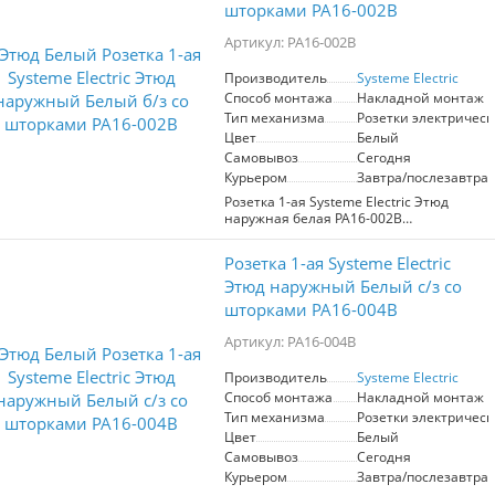
шторками PA16-002B
Преимущества:
- Современный и стильный дизайн,
Артикул: PA16-002B
гармонично вписывающийся в любой
интерьер.
Производитель
Systeme Electric
- Наличие заземления обеспечивает
Способ монтажа
Накладной монтаж
безопасность эксплуатации
электрооборудования.
Тип механизма
Розетки электрическ
- Наружный монтаж упрощает
Цвет
Белый
установку и позволяет использовать в
Самовывоз
Сегодня
местах с ограниченным доступом к
Курьером
Завтра/послезавтра
стенам.
Розетка 1-ая Systeme Electric Этюд
Розетка будет полезна в офисах, жилых
наружная белая PA16-002B
и коммерческих помещениях, где
предназначена для безопасного
требуется надежное подключение
подключения электрооборудования.
Розетка 1-ая Systeme Electric
электрических устройств.
Оснащена защитными шторками, что
минимизирует риск электрического
Этюд наружный Белый с/з со
удара. Эстетичный белый цвет
шторками PA16-004B
гармонично вписывается в любой
интерьер. Высокое качество
Артикул: PA16-004B
материалов обеспечивает
долговечность и надежность в
Производитель
Systeme Electric
эксплуатации. Идеальный выбор для
Способ монтажа
Накладной монтаж
домашнего и офисного использования.
Тип механизма
Розетки электрическ
Цвет
Белый
Самовывоз
Сегодня
Курьером
Завтра/послезавтра