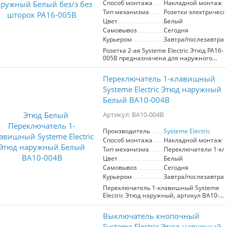
Способ монтажа
Накладной монтаж
Выключатель выполнен в классическом
белом цвете, что позволяет ему
Тип механизма
Розетки электрическ
органично вписаться в любой
Цвет
Белый
интерьер. Простота установки и
Самовывоз
Сегодня
эксплуатации гарантирует, что любой
Курьером
Завтра/послезавтра
пользователь сможет легко подключить
устройство. Произведенный в России,
Розетка 2-ая Systeme Electric Этюд PA16-
данный выключатель сочетает в себе
005B предназначена для наружного
высокое качество и доступную цену,
монтажа. Выполнена в белом цвете,
становясь отличным выбором для
что позволяет легко вписаться в любой
Переключатель 1-клавишный
вашего дома или офиса.
интерьер. Без шторок для простоты
использования. Идеальна для
Systeme Electric Этюд наружный
подключения электроприборов,
Белый BA10-004B
обеспечивая надежность и
безопасность. Подходит для установки
Артикул: BA10-004B
в жилых и коммерческих помещениях.
Производитель
Systeme Electric
Способ монтажа
Накладной монтаж
Тип механизма
Переключатели 1-к
Цвет
Белый
Самовывоз
Сегодня
Курьером
Завтра/послезавтра
Переключатель 1-клавишный Systeme
Electric Этюд наружный, артикул BA10-
004B, является идеальным решением
для управления освещением в вашем
Выключатель кнопочный
доме. Этот переключатель разработан
компанией Schneider Electric и
Systeme Electric Этюд наружный