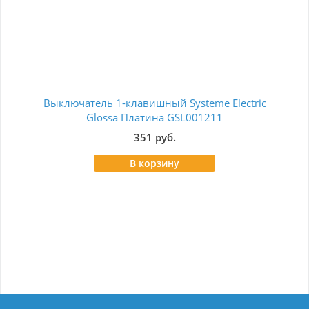
Выключатель 1-клавишный Systeme Electric
Бло
Glossa Платина GSL001211
351 руб.
В корзину