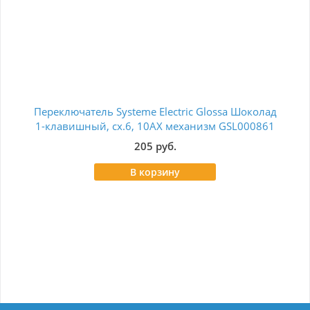
Переключатель Systeme Electric Glossa Шоколад
Пе
1-клавишный, сх.6, 10АХ механизм GSL000861
205 руб.
В корзину