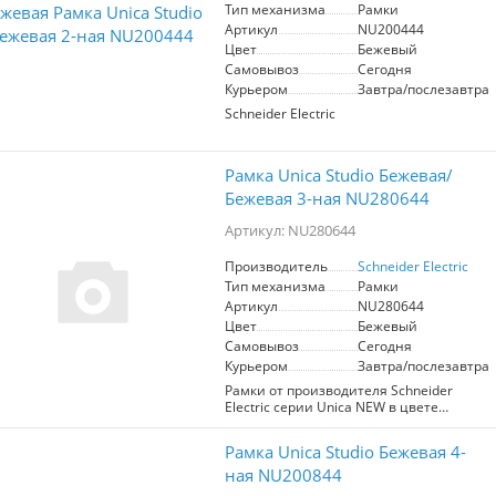
- Эстетика: современный дизайн,
Тип механизма
Рамки
который гармонично сочетается с
Артикул
NU200444
любыми цветами и текстурами.
Цвет
Бежевый
- Качество: высококачественные
материалы обеспечивают
Самовывоз
Сегодня
долговечность и надежность.
Курьером
Завтра/послезавтра
- Удобство установки: простота
Schneider Electric
монтажа позволяет быстро обновить
интерьер без лишних усилий.
Рамка будет особенно полезна в жилых
Рамка Unica Studio Бежевая/
помещениях, офисах и общественных
Бежевая 3-ная NU280644
местах, где важен как стиль, так и
функциональность. Создайте
Артикул: NU280644
комфортное и привлекательное
пространство с помощью рамки Unica
Производитель
Schneider Electric
Studio.
Тип механизма
Рамки
Артикул
NU280644
Цвет
Бежевый
Самовывоз
Сегодня
Курьером
Завтра/послезавтра
Рамки от производителя Schneider
Electric серии Unica NEW в цвете
Бежевый Есть вариации от одного до 5
постов
Рамка Unica Studio Бежевая 4-
ная NU200844