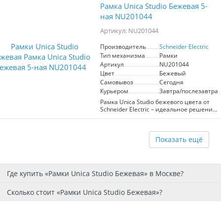
интерьера. В четырёхместном
Рамка Unica Studio Бежевая 5-
исполнении, она выполнена в нежном
бежевом цвете, что позволяет
ная NU201044
гармонично вписаться в любое
пространство. Высокое качество
Артикул: NU201044
материалов гарантирует
долговечность и надёжность, а
Производитель
Schneider Electric
современный дизайн подчеркнёт
Тип механизма
Рамки
индивидуальность вашего
Артикул
NU201044
оформления. Идеальна для установки в
Цвет
Бежевый
жилых и офисных помещениях.
Самовывоз
Сегодня
Курьером
Завтра/послезавтра
Рамка Unica Studio бежевого цвета от
Schneider Electric – идеальное решение
для современных интерьеров.
Компактная 5-ная конструкция
обеспечивает удобство установки и
использования различных
Показать ещё
механизмов. Элегантный дизайн и
нейтральный цвет гармонично
вписываются в любое пространство,
придавая ему стиль и современность.
Где купить «Рамки Unica Studio Бежевая» в Москве?
Высокое качество материалов
гарантирует долговечность и
надежность. Подходит для создания
Сколько стоит «Рамки Unica Studio Бежевая»?
функциональных и эстетичных
решений в вашем доме или офисе.