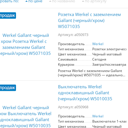
ровать по:
по цене
по названию
по артикулу
Розетка Werkel с заземлением
Gallant (черный/хром)
W5071035
Артикул: a050973
Производитель
Werkel
Тип механизма
Розетки электрическ
Цвет механизма
Черный матовый
Самовывоз
Сегодня
Курьером
Завтра/послезавтра
Розетка Werkel с заземлением Gallant
(черный/хром) W5071035 — идеальное
решение для надежного
электропитания в современных
Выключатель Werkel
интерьере. Разработанная для работы
при максимальном токе 16 А и
одноклавишный Gallant
напряжении 250 В, она обеспечивает
(черный/хром) W5010035
мощность до 3680 Вт. Применяя такую
розетку, вы гарантируете безопасность
Артикул: a050968
пользователей благодаря встроенному
заземлению и защитным шторкам,
Производитель
Werkel
которые предотвращают риск
Тип механизма
Выключатели 1-кла
электрического удара.
Цвет механизма
Черный матовый