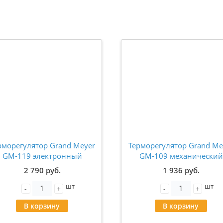
рморегулятор Grand Meyer
Терморегулятор Grand Me
GM-119 электронный
GM-109 механический
рограммируемый 3600W
3600W белый
2 790 руб.
1 936 руб.
бежевый
шт
шт
-
+
-
+
В корзину
В корзину