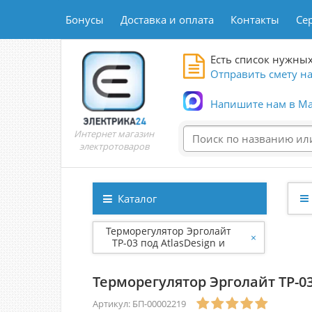
Бонусы
Доставка и оплата
Контакты
Се
Есть список нужных
Отправить смету на
Напишите нам в Ma
Интернет магазин
электротоваров
Каталог
Терморегулятор Эрголайт
×
ТР-03 под AtlasDesign и
Werkel черный БП-00002219
Терморегулятор Эрголайт ТР-03
Артикул: БП-00002219