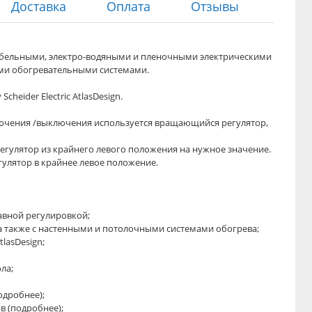
Доставка
Оплата
Отзывы
абельными, электро-водяными и пленочными электрическими
ми обогревательными системами.
heider Electric AtlasDesign.
ключения /выключения используется вращающийся регулятор,
егулятор из крайнего левого положения на нужное значение.
улятор в крайнее левое положение.
лавной регулировкой;
а также с настенными и потолочными системами обогрева;
tlasDesign;
ла;
одробнее);
 (подробнее);