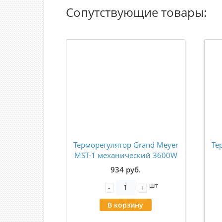
Сопутствующие товары:
Терморегулятор Grand Meyer
Те
MST-1 механический 3600W
бежевый
п
934 руб.
шт
-
+
В корзину