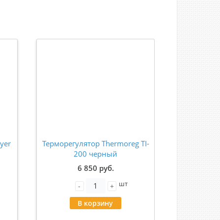
yer
Терморегулятор Thermoreg TI-
Датчик т
200 черный
для термо
6 850 руб.
шт
-
+
-
В корзину
В