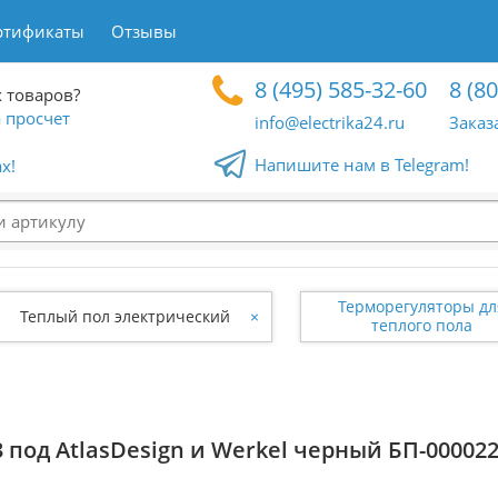
ртификаты
Отзывы
8 (495) 585-32-60
8 (8
 товаров?
 просчет
info@electrika24.ru
Заказ
Напишите нам в Telegram!
x!
Терморегуляторы дл
Теплый пол электрический
×
теплого пола
 под AtlasDesign и Werkel черный БП-00002