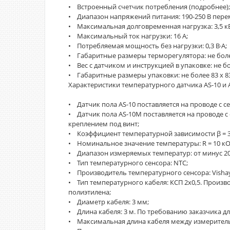
• Встроенный счетчик потребления (подробнее);
• Диапазон напряжений питания: 190-250 В перем
• Максимальная долговременная нагрузка: 3,5 кВ
• Максимальный ток нагрузки: 16 А;
• Потребляемая мощность без нагрузки: 0,3 В·А;
• Габаритные размеры терморегулятора: не более
• Вес с датчиком и инструкцией в упаковке: не бо
• Габаритные размеры упаковки: не более 83 х 83
Характеристики температурного датчика AS-10 и A
• Датчик пола AS-10 поставляется на проводе с 
• Датчик пола AS-10M поставляется на проводе 
креплением под винт;
• Коэффициент температурной зависимости β = 3
• Номинальное значение температуры: R = 10 кО
• Диапазон измеряемых температур: от минус 20
• Тип температурного сенсора: NTC;
• Производитель температурного сенсора: Visha
• Тип температурного кабеля: КСП 2х0,5. Произво
полиэтилена;
• Диаметр кабеля: 3 мм;
• Длина кабеля: 3 м. По требованию заказчика д
• Максимальная длина кабеля между измеритель