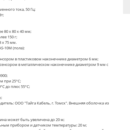
енного тока, 50 Гц;
т;
 80 х 80 х 40 мм;
лее 150 г;
 х 75 мм.
S-10M (пола):
сенсором в пластиковом наконечнике диаметром 6 мм;
с сенсором в металлическом наконечнике диаметром 9 мм с
900;
м при 25°С;
°С до плюс 55°С;
y;
дитель: ООО "Тайга Кабель, г. Томск". Внешняя оболочка из
лина может быть увеличена до 20 м;
ным прибором и датчиком температуры: 20 м;