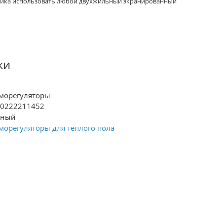
чика использовать любой двухжильный экранированный
ки
морегуляторы
70222211452
рный
морегуляторы для теплого пола