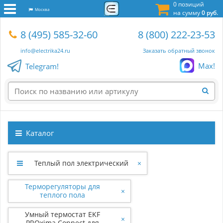
0 позиций
Москва
на сумму
0 руб.
8 (495) 585-32-60
8 (800) 222-23-53
info@electrika24.ru
Заказать обратный звонок
Max!
Telegram!
Каталог
Теплый пол электрический
×
Терморегуляторы для
×
теплого пола
Умный термостат EKF
×
PROxima Connect для