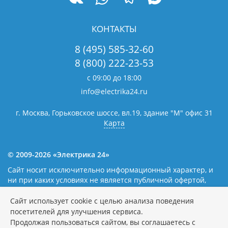
КОНТАКТЫ
8 (495) 585-32-60
8 (800) 222-23-53
с 09:00 до 18:00
info@electrika24.ru
г. Москва, Горьковское шоссе, вл.19,
здание "М" офис 31
Карта
© 2009-2026 «Электрика 24»
Сайт носит исключительно информационный характер, и
ни при каких условиях не является публичной офертой,
определяемой положениями статьи 437(2) Гражданского
кодекса Российской Федерации. Наличие и цены уточняйте
Сайт использует cookie с целью анализа поведения
у наших операторов.
Политика обработки персональных
посетителей для улучшения сервиса.
данных
Продолжая пользоваться сайтом, вы соглашаетесь с