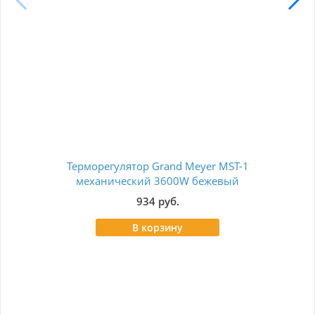
Терморегулятор Grand Meyer MST-1
Тер
механический 3600W бежевый
се
934 руб.
В корзину