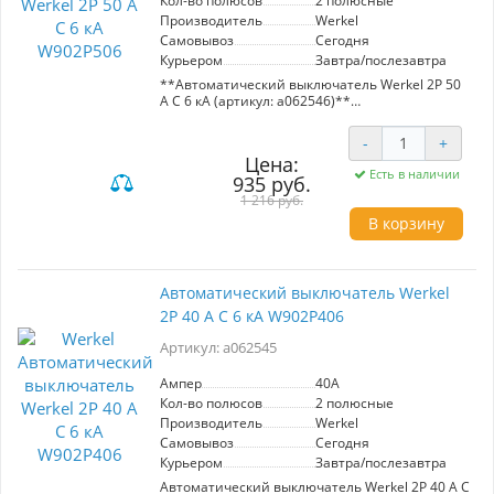
Кол-во полюсов
2 полюсные
Производитель
Werkel
Самовывоз
Сегодня
Курьером
Завтра/послезавтра
**Автоматический выключатель Werkel 2P 50
A C 6 кА (артикул: a062546)**
Надежный автоматический выключатель с
-
+
двумя полюсами, номинальным током 50A и
Цена:
максимальным током отключения 6kA.
Есть в наличии
935 руб.
Защищает от короткого замыкания и
перегрева. Изготовлен с использованием
1 216 руб.
полностью медных расцепителей и
В корзину
пламягасителей, что обеспечивает
долговечность и высокую эффективность.
Прочный корпус из качественного пластика
гарантирует надежность в эксплуатации.
Автоматический выключатель Werkel
Идеальный выбор для защиты электрических
2P 40 A C 6 кА W902P406
цепей в жилых и коммерческих помещениях.
Артикул: a062545
Ампер
40A
Кол-во полюсов
2 полюсные
Производитель
Werkel
Самовывоз
Сегодня
Курьером
Завтра/послезавтра
Автоматический выключатель Werkel 2P 40 A C