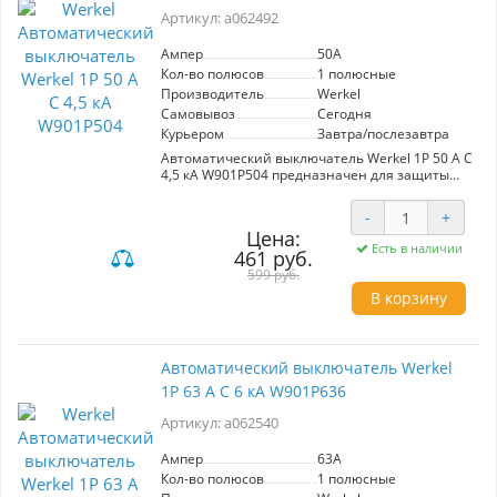
к внешним воздействиям.
Артикул: a062492
- Простота установки и эксплуатации делает
его идеальным выбором для
электромонтажных работ.
Ампер
50A
Кол-во полюсов
1 полюсные
Этот автоматический выключатель станет
Производитель
Werkel
незаменимым элементом в системах
Самовывоз
Сегодня
распределения электроэнергии, обеспечивая
Курьером
Завтра/послезавтра
защиту оборудования и безопасность
пользователей в любых условиях.
Автоматический выключатель Werkel 1P 50 A C
4,5 кА W901P504 предназначен для защиты
электрических цепей от коротких замыканий и
перегрева. Номинальный ток 50A и
-
+
максимальная отключающая способность
Цена:
4,5kA обеспечивают высокую надежность.
Есть в наличии
461 руб.
Полностью медные расцепители и
пламягасители гарантируют долговечность, а
599 руб.
качественные пластиковые компоненты
В корзину
способствуют повышенной износостойкости.
Идеален для использования в жилых и
коммерческих помещениях.
Автоматический выключатель Werkel
1P 63 A C 6 кА W901P636
Артикул: a062540
Ампер
63A
Кол-во полюсов
1 полюсные