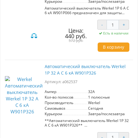
Курьером
Завтра/послезавтра
Автоматический выключатель Werkel 1P 6 A C
6 кА W901P066 предназначен для защиты
электрических цепей от короткого замыкания
и перегрева. С номинальным током 6A и
-
+
максимальным током 6kA, он обеспечивает
Цена:
надежную работу с высококачественными
Есть в наличии
440 руб.
медными расцепителями и пламягасителями.
Высокопрочный пластик и надежные
572 руб.
механизмы гарантируют долговечность и
В корзину
безопасность в эксплуатации.
Автоматический выключатель Werkel
1P 32 A C 6 кА W901P326
Артикул: a062537
Ампер
32A
Кол-во полюсов
1 полюсные
Производитель
Werkel
Самовывоз
Сегодня
Курьером
Завтра/послезавтра
**Автоматический выключатель Werkel 1P 32
A C 6 кА W901P326**
Артикул: a062537
-
+