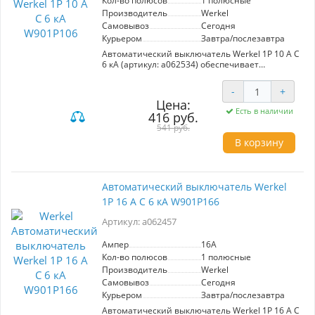
Кол-во полюсов
1 полюсные
Производитель
Werkel
Выбор для тех, кто ценит качество и
Самовывоз
Сегодня
безопасность.
Курьером
Завтра/послезавтра
Автоматический выключатель Werkel 1P 10 A C
6 кА (артикул: a062534) обеспечивает
надежную защиту от короткого замыкания и
перегрева. Номинальный ток: 10A,
-
+
максимальный ток: 6kA. Изготовлен из
Цена:
высококачественных материалов: полностью
Есть в наличии
416 руб.
медные расцепители и пламягасители,
прочный пластик. Подходит для
541 руб.
использования в жилых и коммерческих
В корзину
помещениях. Высокая надежность и
долговечность гарантируют безопасность
электроснабжения.
Автоматический выключатель Werkel
1P 16 A C 6 кА W901P166
Артикул: a062457
Ампер
16A
Кол-во полюсов
1 полюсные
Производитель
Werkel
Самовывоз
Сегодня
Курьером
Завтра/послезавтра
Автоматический выключатель Werkel 1P 16 A C