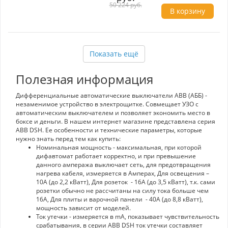
- Ток утечки: 30mA
50 224 руб.
- Конструкция: 3 полюса + нейтраль
В корзину
Преимущества:
- Защита от короткого замыкания и перегрева
- Высококачественные медные расцепители и
пламягасители
Показать ещё
- Надежные механизмы и крепления
- Долговечность благодаря использованию
высококачественного пластика
Полезная информация
Идеальное решение для обеспечения
безопасности электросистем.
Дифференциальные автоматические выключатели ABB (АББ) -
незаменимое устройство в электрощитке. Совмещает УЗО с
автоматическим выключателем и позволяет экономить место в
боксе и деньги. В нашем интернет магазине представлена серия
ABB DSH. Ее особенности и технические параметры, которые
нужно знать перед тем как купить:
Номинальная мощность - максимальная, при которой
дифавтомат работает корректно, и при превышение
данного ампеража выключает сеть, для предотвращения
нагрева кабеля, измеряется в Амперах, Для освещения –
10A (до 2,2 кВатт), Для розеток - 16A (до 3,5 кВатт), т.к. сами
розетки обычно не рассчитаны на силу тока больше чем
16A, Для плиты и варочной панели - 40A (до 8,8 кВатт),
мощность зависит от моделей.
Ток утечки - измеряется в mA, показывает чувствительность
срабатывания, в серии ABB DSH ток утечки составляет