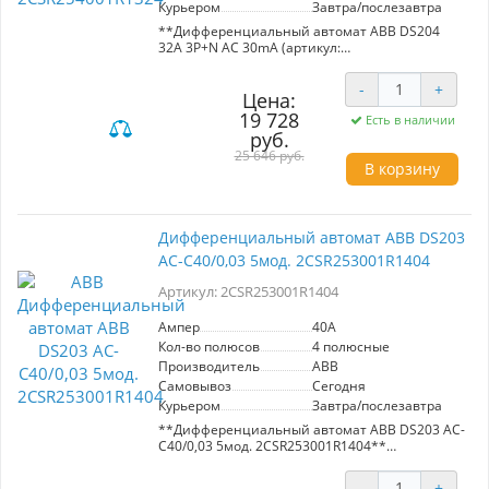
Курьером
Завтра/послезавтра
**Дифференциальный автомат ABB DS204
32A 3P+N AC 30mA (артикул:
2CSR254001R1324)**
-
+
Надежное решение для защиты
Цена:
электрических цепей от короткого замыкания,
19 728
Есть в наличии
перегрева и токов утечки. Дифференциальный
руб.
автомат с номинальным током 32A и
25 646 руб.
максимальным отключающим током 6kA.
В корзину
Оснащен высококачественными медными
расцепителями и пламягасителями, что
обеспечивает долговечность и эффективность
работы. Корпус выполнен из прочного
Дифференциальный автомат ABB DS203
пластика для повышения устойчивости к
AC-C40/0,03 5мод. 2CSR253001R1404
внешним воздействиям. Идеально подходит
для обеспечения безопасности в жилых и
Артикул: 2CSR253001R1404
коммерческих помещениях.
Ампер
40A
Кол-во полюсов
4 полюсные
Производитель
ABB
Самовывоз
Сегодня
Курьером
Завтра/послезавтра
**Дифференциальный автомат ABB DS203 AC-
C40/0,03 5мод. 2CSR253001R1404**
- **Артикул:** 2CSR253001R1404
-
+