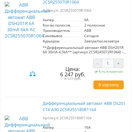
Идеальный выбор для защиты домашних и
2CSR255070R1064
коммерческих электросетей.
Артикул: 2CSR255070R1064
Ампер
6A
Кол-во полюсов
2 полюсные
Производитель
ABB
Самовывоз
Сегодня
Курьером
Завтра/послезавтра
**Дифференциальный автомат ABB DSH201R
6A 30mA 4,5kA** (артикул 2CSR245072R1064) -
надежное устройство защитного отключения,
сочетающее функции автоматического
-
+
выключателя и УЗО.
Цена:
Есть в наличии
6 247 руб.
**Основные характеристики:**
- Номинальный ток: 6A
8 121 руб.
- Ток утечки: 30mA
В корзину
- Максимальный ток отключения: 4,5kA
- Подключение: одна фаза и ноль
**Преимущества:**
Дифференциальный автомат ABB DS201
- Компактность: экономия места в щитке.
C16 A30 2CSR255180R1164
- Защита от перенапряжений, короткого
замыкания и токов утечки.
Артикул: 2CSR255180R1164
- Унифицированный дизайн и износостойкая
маркировка.
- Специальная маркировка для России,
Ампер
16A
включая схемы подключения.