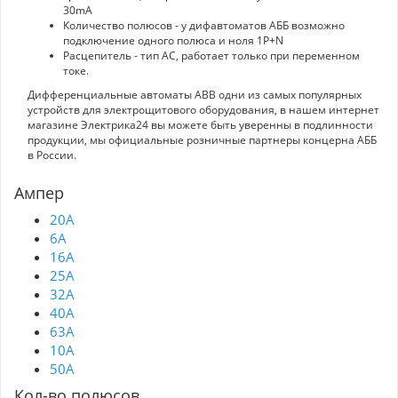
30mA
Количество полюсов - у дифавтоматов АББ возможно
подключение одного полюса и ноля 1P+N
Расцепитель - тип AC, работает только при переменном
токе.
Дифференциальные автоматы ABB одни из самых популярных
устройств для электрощитового оборудования, в нашем интернет
магазине Электрика24 вы можете быть уверенны в подлинности
продукции, мы официальные розничные партнеры концерна АББ
в России.
Ампер
20A
6A
16A
25A
32A
40A
63A
10A
50A
Кол-во полюсов