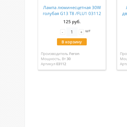
Лампа люминесцетная 30W
голубая G13 Т8 /FLU1 03112
дв
125 руб.
шт
-
+
В корзину
Производитель
Feron
Про
Мощность, Вт
30
Мощ
Артикул
03112
Арт
Цвет
Голубая
Цве