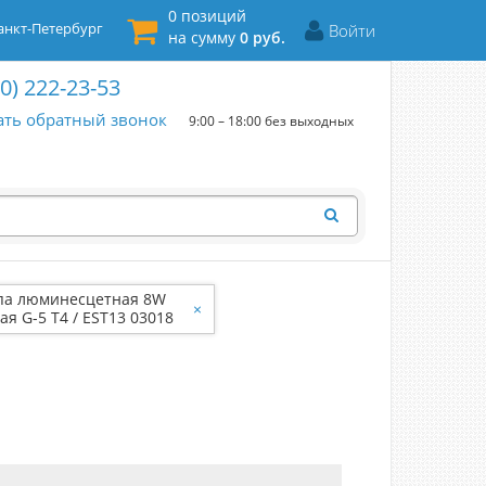
0 позиций
нкт-Петербург
Войти
на сумму
0 руб.
00) 222-23-53
ать обратный звонок
9:00 – 18:00 без выходных
па люминесцетная 8W
×
ая G-5 Т4 / EST13 03018