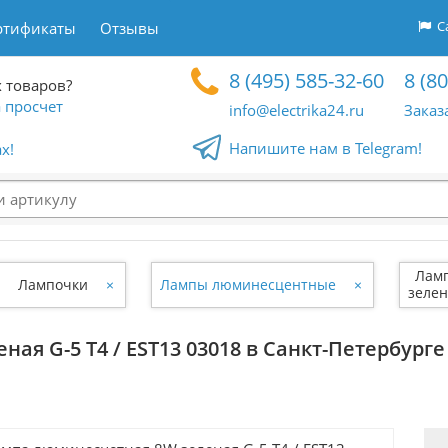
Са
ртификаты
Отзывы
8 (495) 585-32-60
8 (8
 товаров?
 просчет
info@electrika24.ru
Заказ
Напишите нам в Telegram!
x!
Лам
Лампочки
×
Лампы люминесцентные
×
зелен
я G-5 Т4 / EST13 03018 в Санкт-Петербурге