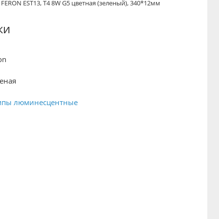
ERON EST13, T4 8W G5 цветная (зеленый), 340*12мм
ки
on
еная
мпы люминесцентные