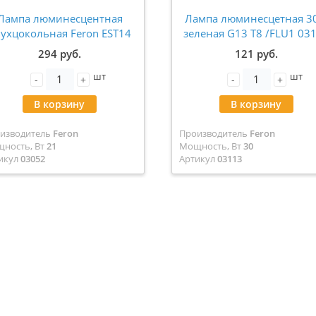
Лампа люминесцентная
Лампа люминесцетная 3
ухцокольная Feron EST14
зеленая G13 Т8 /FLU1 03
T5 G5 21W 6400K 03052
294 руб.
121 руб.
шт
шт
-
+
-
+
В корзину
В корзину
изводитель
Feron
Производитель
Feron
ность, Вт
21
Мощность, Вт
30
икул
03052
Артикул
03113
т
Холодный свет
Цвет
Зеленая