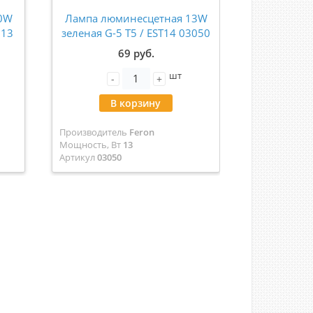
0W
Лампа люминесцетная 13W
Лампа л
113
зеленая G-5 Т5 / EST14 03050
Osram T8 1
р
69 руб.
шт
-
+
-
В корзину
В
Производитель
Feron
Производит
Мощность, Вт
13
Мощность, В
Артикул
03050
Артикул
osra
Цвет
Зеленая
Цвет
Теплый 