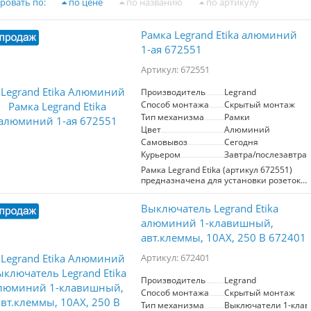
ровать по:
по цене
по названию
по артикулу
Рамка Legrand Etika алюминий
1-ая 672551
Артикул: 672551
Производитель
Legrand
Способ монтажа
Скрытый монтаж
Тип механизма
Рамки
Цвет
Алюминий
Самовывоз
Сегодня
Курьером
Завтра/послезавтра
Рамка Legrand Etika (артикул 672551)
предназначена для установки розеток
и выключателей, обеспечивая
стильное и аккуратное оформление.
Выключатель Legrand Etika
Она выполнена в элегантном
алюминиевом цвете и имеет матовую
алюминий 1-клавишный,
поверхность, что придаёт изделию
авт.клеммы, 10AX, 250 В 672401
современный вид. Конструкция
изготовлена из высококачественного
Артикул: 672401
АБС пластика, который не
поддерживает горение, устойчива к
Производитель
Legrand
выгоранию и загрязнениям, что
Способ монтажа
Скрытый монтаж
гарантирует долговечность и простоту
ухода. Удобное крепление на
Тип механизма
Выключатели 1-кла