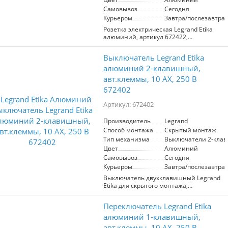
Самовывоз
Сегодня
Курьером
Завтра/послезавтра
Розетка электрическая Legrand Etika
алюминий, артикул 672422,
представляет собой надежное и
стильное решение для вашего дома
Выключатель Legrand Etika
или офиса. Изготовленная с
использованием высококачественных
алюминий 2-клавишный,
материалов, она обеспечивает
авт.клеммы, 10 AX, 250 В
безопасное подключение благодаря
672402
встроенным шторкам, которые
защищают от случайного контакта с
Артикул: 672402
токоведущими частями. Винтовые
клеммы гарантируют прочное
соединение, а номинальный ток в 16А
Производитель
Legrand
и напряжение 250В позволяют
Способ монтажа
Скрытый монтаж
использовать розетку для широкого
Тип механизма
Выключатели 2-кла
спектра бытовых и офисных приборов.
Цвет
Алюминий
Элегантный алюминиевый цвет
Самовывоз
Сегодня
добавляет современный акцент в
интерьер, гармонично сочетаясь с
Курьером
Завтра/послезавтра
различными дизайнерскими
Выключатель двухклавишный Legrand
решениями. Идеально подходит для
Etika для скрытого монтажа,
установки в жилых и рабочих
номинальный ток 10 А, цвет алюминий
пространствах, где важны как
,предназначен для управления двумя
безопасность, так и эстетика.
Переключатель Legrand Etika
электрическими цепями.Особенности:-
Материал клавиши -глянцевый AБС
алюминий 1-клавишный,
пластик, стоек к выгоранию и
авт.клеммы, 10 AX, 250 В