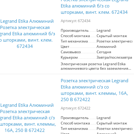
современным матовым покрытием и
элегантности и современного стиля,
изготовлено из высококачественного
Etika алюминий б/з со
при этом обеспечивая надежное
АБС пластика, что гарантирует
использование в повседневной жизни.
шторками, винт. клем. 672434
долговечность и устойчивость к
Производитель Legrand гарантирует
выгоранию и загрязнениям.
высокое качество и соответствие
Артикул: 672434
Особенностью данной рамки является
современным стандартам.
уникальная система крепления на
Производитель
Legrand
многоуровневых защёлках,
Способ монтажа
Скрытый монтаж
позволяющая легко устанавливать её
даже на неидеально ровных стенах,
Тип механизма
Розетки электрическ
что исключает видимые неровности.
Цвет
Алюминий
Компактный и стильный дизайн
Самовывоз
Сегодня
идеально впишется в любой интерьер,
Курьером
Завтра/послезавтра
обеспечивая не только
функциональность, но и эстетику
Электрическая розетка Legrand Etika
пространства. Рамка от Legrand - это
алюминиевого цвета без заземления
надежное решение для ваших
со шторками. Оснащена винтовыми
электрических устройств.
клеммами для надежного
Розетка электрическая Legrand
подключения. Стильный дизайн и
безопасность в использовании.
Etika алюминий с/з со
Подходит для современных
шторками, винт. клеммы, 16А,
интерьеров.
250 В 672422
Артикул: 672422
Производитель
Legrand
Способ монтажа
Скрытый монтаж
Тип механизма
Розетки электрическ
Цвет
Алюминий