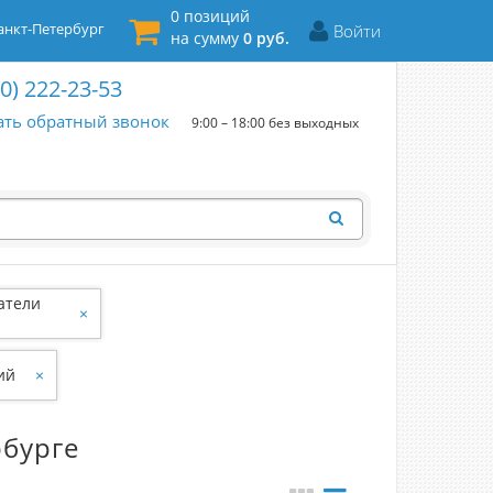
0 позиций
нкт-Петербург
Войти
на сумму
0 руб.
00) 222-23-53
ать обратный звонок
9:00 – 18:00 без выходных
атели
×
ий
×
рбурге