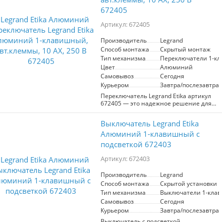
загрязнениям.- Ход клавиши короткий,
672405
не громкий- Все токоведущие части
выключателя имеют защиту от
Артикул: 672405
случайного прикосновения.-
Безвинтовые зажимы для
присоединения проводов не требуют
Производитель
Legrand
обслуживания.. Особенности серии
Способ монтажа
Скрытый монтаж
Etika:- Корпус механизма-
Тип механизма
Переключатели 1-к
высококачественный поликарбонат, не
Цвет
Алюминий
проводит электрический ток, не
Самовывоз
Сегодня
поддерживает горение.- Специальный
профиль внешнего контура механизма
Курьером
Завтра/послезавтра
обеспечивает простоту и
Переключатель Legrand Etika артикул
безошибочность многопостового
672405 — это надежное решение для
монтажа- Острые крепёжные лапки с
управления электрооборудованием.
широким углом раскрытия
Изготовленный из
обеспечивают надёжную фиксацию в
Выключатель Legrand Etika
высококачественного ABS-пластика,
монтажной коробке
этот одноклавишный переключатель в
Алюминий 1-клавишный с
элегантном алюминиевом цвете
подсветкой 672403
подходит для скрытого монтажа и
идеально впишется в любой интерьер.
Артикул: 672403
Номинальный ток 10 А и напряжение
250 В обеспечивают стабильную работу
Производитель
Legrand
с нагрузкой, а особая конструкция с
Способ монтажа
Скрытой установки
матовой поверхностью делает его
устойчивым к загрязнениям и
Тип механизма
Выключатели 1-кла
выгоранию. Удобный короткий ход и
Самовывоз
Сегодня
тихое переключение обеспечивают
Курьером
Завтра/послезавтра
комфорт в использовании. Благодаря
Выключатель с подсветкой