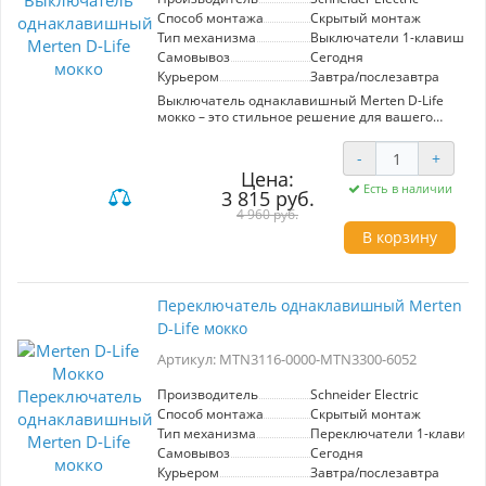
Способ монтажа
Скрытый монтаж
Тип механизма
Выключатели 1-клавишны
Самовывоз
Сегодня
Курьером
Завтра/послезавтра
Выключатель однаклавишный Merten D-Life
мокко – это стильное решение для вашего
дома или офиса, разработанное известным
производителем Schneider Electric. Артикул
-
+
MTN3111-0000-MTN3300-6052 гарантирует
Цена:
высокое качество и надежность, присущие
Есть в наличии
3 815 руб.
всем продуктам этой марки. Выключатель
выполнен в изящном цвете мокко, что
4 960 руб.
позволяет ему легко вписаться в любой
В корзину
интерьер, добавляя нотку элегантности и
уюта.
Тип механизма – 1-клавишный, обеспечивает
Переключатель однаклавишный Merten
простоту и удобство эксплуатации.
D-Life мокко
Использование декоративной оболочки и
качественных материалов позволяет не
Артикул: MTN3116-0000-MTN3300-6052
только аккуратно вписать выключатель в
общий стиль помещения, но и гарантирует
долговечность. Установив этот выключатель
Производитель
Schneider Electric
D-Life, вы получите не просто элемент
Способ монтажа
Скрытый монтаж
управления освещением, но и современный
Тип механизма
Переключатели 1-клавиш
дизайн, который подчеркнёт
Самовывоз
Сегодня
индивидуальность вашего пространства.
Курьером
Завтра/послезавтра
Премиальное качество, стильный цвет и