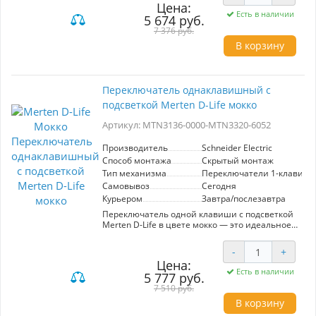
Цена:
она обеспечивает долговечность и
Есть в наличии
5 674 руб.
устойчивость к повреждениям. Элегантный
цвет мокко гармонично вписывается в
7 376 руб.
различные дизайнерские концепции,
В корзину
добавляя нотку современности. Двойная
конструкция позволяет подключать два
телефона, что удобно для офисов и домашних
условий. Простота установки и возможность
Переключатель однаклавишный с
интеграции в существующие системы
подсветкой Merten D-Life мокко
гарантируют быстрое и эффективное решение
для подключения. Merten D-Life – это
Артикул: MTN3136-0000-MTN3320-6052
сочетание функциональности и эстетики для
вашего пространства.
Производитель
Schneider Electric
Способ монтажа
Скрытый монтаж
Тип механизма
Переключатели 1-клавиш
Самовывоз
Сегодня
Курьером
Завтра/послезавтра
Переключатель одной клавиши с подсветкой
Merten D-Life в цвете мокко — это идеальное
решение для современных интерьеров,
сочетающее функциональность и стиль.
-
+
Артикул MTN3136-0000-MTN3320-6052
Цена:
относится к категории проходных
Есть в наличии
5 777 руб.
переключателей, что позволяет удобно
управлять освещением из нескольких мест. Он
7 510 руб.
выполнен в элегантном цвете мокко, что
В корзину
делает его универсальным элементом,