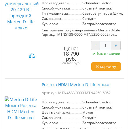
акцент в ваш интерьер, делая его не только
Производитель
Schneider Electric
функциональным, но и эстетически
Способ монтажа
Скрытый монтаж
привлекательным.
Тип механизма
Светорегуляторы (Диммер
Самовывоз
Сегодня
Курьером
Завтра/послезавтра
Светорегулятор универсальный Merten D-Life
(артикул MTN5138-0000-MTN5250-6052) от
Schneider Electric - это современное решение
для управления освещением в вашем доме.
-
+
Модель поддерживает мощность от 20 до 420
Цена:
Вт и идеально подходит для различных типов
18 790
Есть в наличии
ламп, включая светодиоды и галогенные
руб.
источники света. Дизайн в цвете мокко
24 427 руб.
гармонично вписывается в любой интерьер, а
В корзину
проходной механизм позволяет управлять
освещением с нескольких точек. Простая
установка и интуитивно понятное управление
делают этот светорегулятор удобным в
Розетка HDMI Merten D-Life мокко
использовании. Преимущества: экономия
электроэнергии, возможность создания
Артикул: MTN4583-0000-MTN4250-6052
комфортной атмосферы и долговечность
благодаря качественным материалам.
Производитель
Schneider Electric
Выбирая Merten D-Life, вы получаете стильный
Способ монтажа
Скрытый монтаж
и функциональный элемент управления
освещением.
Цвет механизма
Мокко
Самовывоз
Сегодня
Курьером
Завтра/послезавтра