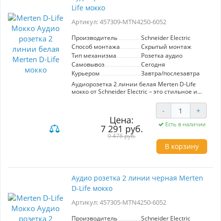
эксплуатацию. Простота монтажа и
Life мокко
эксплуатации делает аудио розетку
универсальным выбором для дома или офиса.
Артикул: 457309-MTN4250-6052
Надежный бренд Schneider Electric
обеспечивает высокие стандарты качества и
безопасности, что добавляет уверенности в
Производитель
Schneider Electric
выборе этой модели.
Способ монтажа
Скрытый монтаж
Тип механизма
Розетка аудио
Самовывоз
Сегодня
Курьером
Завтра/послезавтра
Аудиорозетка 2 линии белая Merten D-Life
мокко от Schneider Electric – это стильное и
функциональное решение для подключения
аудиоустройств в вашем доме или офисе.
-
+
Артикул 457309-MTN4250-6052 представляет
Цена:
собой розетку аудио, выполненную в
Есть в наличии
7 291 руб.
современном цвете мокко, который
гармонично впишется в любой интерьер.
9 478 руб.
Удобный механизм позволяет легко
В корзину
подключать и disconnect устройства,
обеспечивая высокое качество передачи
звука. Продукция от Schneider Electric
гарантирует надежность и долговечность, что
Аудио розетка 2 линии черная Merten
делает эту аудиорозетку отличным выбором
D-Life мокко
для людей, ценящих как эстетику, так и
функциональность. Обеспечьте качественный
Артикул: 457305-MTN4250-6052
звук и стильный дизайн в своем пространстве
с аудиорозеткой Merten D-Life.
Производитель
Schneider Electric