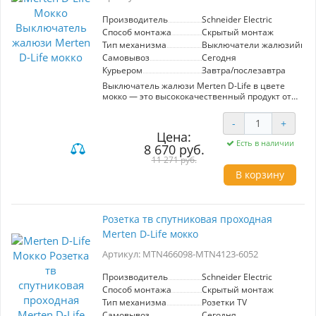
процесс зарядки ваших электронных
устройств с помощью высококачественного
Производитель
Schneider Electric
продукта от Schneider Electric!
Способ монтажа
Скрытый монтаж
Тип механизма
Выключатели жалюзийны
Самовывоз
Сегодня
Курьером
Завтра/послезавтра
Выключатель жалюзи Merten D-Life в цвете
мокко — это высококачественный продукт от
известного производителя Schneider Electric,
предназначенный для удобного управления
-
+
шторами и жалюзи. Артикул MTN3715-0000-
Цена:
MTN3855-6052 гарантирует надежность и
Есть в наличии
8 670 руб.
долговечность. Этот каждый элемент
механизма разработан с учетом последних
11 271 руб.
технологий, что обеспечивает легкость в
В корзину
использовании и интуитивно понятное
управление.
Выключатели жалюзийные идеально подходят
Розетка тв спутниковая проходная
для создания комфортной атмосферы в любом
Merten D-Life мокко
помещении, позволяя легко регулировать
уровень света и приватности. Эстетичный
Артикул: MTN466098-MTN4123-6052
цвет мокко гармонично впишется в
разнообразные интерьеры, подчеркивая стиль
и уют вашего пространства. Merten D-Life —
Производитель
Schneider Electric
это не только функциональность, но и
Способ монтажа
Скрытый монтаж
современный дизайн, который привнесет в
Тип механизма
Розетки TV
ваш дом нотку роскоши и технологичности.
Самовывоз
Сегодня