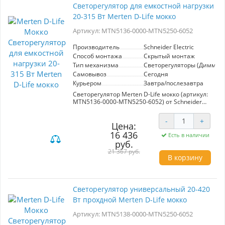
устройства. Цвет механизма мокко
Светорегулятор для емкостной нагрузки
гармонично вписывается в разнообразные
20-315 Вт Merten D-Life мокко
интерьерные стили, добавляя нотку
естественности и уюта. Простота установки и
Артикул: MTN5136-0000-MTN5250-6052
эксплуатации позволяет быстро
интегрировать потенциометр в
существующую систему управления
Производитель
Schneider Electric
освещением. Merten D-Life — это надежный
Способ монтажа
Скрытый монтаж
выбор для тех, кто ценит современный дизайн
Тип механизма
Светорегуляторы (Диммер
и функциональность в одном устройстве.
Самовывоз
Сегодня
Курьером
Завтра/послезавтра
Светорегулятор Merten D-Life мокко (артикул:
MTN5136-0000-MTN5250-6052) от Schneider
Electric предназначен для управления
емкостной нагрузкой мощностью от 20 до 315
-
+
Вт. Эта модель отличается современным
Цена:
дизайном, который гармонично вписывается в
16 436
Есть в наличии
любой интерьер, и обеспечивает удобное
руб.
регулирование яркости света. Преимущества
21 367 руб.
данного светорегулятора включают простоту
В корзину
установки и эксплуатации, а также высокую
надежность. Устройство совместимо с
различными типами освещения, что делает
его универсальным решением для жилых и
Светорегулятор универсальный 20-420
коммерческих помещений. Merten D-Life также
Вт прохдной Merten D-Life мокко
обеспечивает защиту от перегрузок и
короткого замыкания, что гарантирует
Артикул: MTN5138-0000-MTN5250-6052
безопасность использования. Элегантная
отделка в цвете мокко добавляет стильный