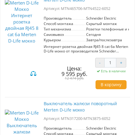
только функциональным, но и эстетически
Артикул: MTN465706-MTN4522-6052
привлекательным элементом вашего
пространства, обеспечивая легкость в
эксплуатации и современный дизайн. Выбор
Производитель
Schneider Electric
Merten D-Life – это вклад в улучшение вашего
Способ монтажа
Скрытый монтаж
дома или офиса.
Тип механизма
Розетки телефонные и ко
Самовывоз
Сегодня
Курьером
Завтра/послезавтра
Интернет-розетка двойная RJ45 8 cat 6a Merten
D-Life мокко от производителя Schneider
Electric – идеальное решение для
современных офисов и домашних сетей.
-
+
Артикул MTN465706-MTN4522-6052
Цена:
обозначает высокое качество и надежность
Есть в наличии
9 595 руб.
данного устройства. Выполненная в оттенке
мокко, розетка гармонично впишется в любой
12 474 руб.
интерьер, добавляя ему стиль и элегантность.
В корзину
Тип механизма включает в себя телефонные и
компьютерные розетки, что делает устройство
универсальным. Поддержка категории 6a
Выключатель жалюзи поворотный
обеспечивает высокую скорость передачи
Merten D-Life мокко
данных и стабильность соединения, позволяя
комфортно использовать интернет в самых
Артикул: MTN317200-MTN3875-6052
требовательных приложениях. Установка не
требует специальных навыков, что упрощает
процесс подключения. Модель отлично
Производитель
Schneider Electric
подходит как для частного использования, так
Способ монтажа
Скрытый монтаж