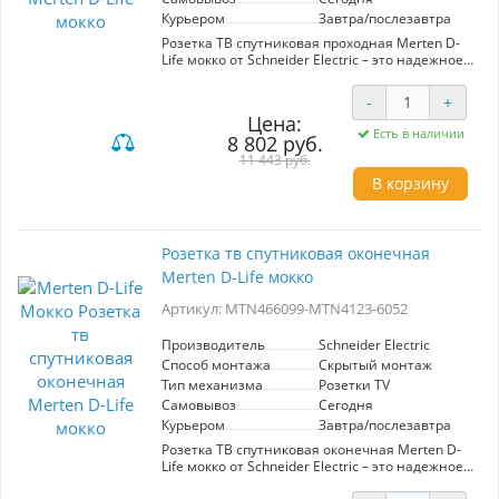
Инвестируя в этот выключатель, вы получаете
Курьером
Завтра/послезавтра
надежное и эффективное решение для
управления вашим интерьером.
Розетка ТВ спутниковая проходная Merten D-
Life мокко от Schneider Electric – это надежное
решение для организации качественного
спутникового телевидения в вашем доме или
-
+
офисе. Изготовленная из высококачественных
Цена:
материалов, она обеспечивает отличную
Есть в наличии
8 802 руб.
передачу сигнала и минимизирует потери.
Элегантный дизайн в цвете мокко гармонично
11 443 руб.
впишется в любой интерьер, добавляя ему
В корзину
стильный акцент. Проходная конструкция
позволяет соединять несколько устройств, что
делает установку более удобной и
экономичной. Простота монтажа и
Розетка тв спутниковая оконечная
совместимость с различными стандартами
Merten D-Life мокко
делают эту розетку идеальным выбором для
профессионалов и домашних пользователей.
Артикул: MTN466099-MTN4123-6052
Инвестируя в Merten D-Life, вы получаете
долговечность, надежность и эстетичное
решение для вашего медиа-пространства.
Производитель
Schneider Electric
Способ монтажа
Скрытый монтаж
Тип механизма
Розетки TV
Самовывоз
Сегодня
Курьером
Завтра/послезавтра
Розетка ТВ спутниковая оконечная Merten D-
Life мокко от Schneider Electric – это надежное и
стильное решение для подключения