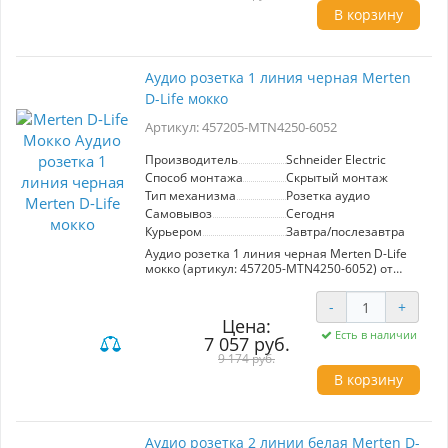
стандартные шахты и предназначена для
В корзину
передачи звукового сигнала с минимальными
потерями. Простота монтажа и совместимость
с другими изделиями серии D-Life делают ее
идеальным выбором для тех, кто ценит
Аудио розетка 1 линия черная Merten
качество и удобство. Установите аудио розетку
D-Life мокко
Merten D-Life и наслаждайтесь
высококачественным звуком в любом
Артикул: 457205-MTN4250-6052
помещении.
Производитель
Schneider Electric
Способ монтажа
Скрытый монтаж
Тип механизма
Розетка аудио
Самовывоз
Сегодня
Курьером
Завтра/послезавтра
Аудио розетка 1 линия черная Merten D-Life
мокко (артикул: 457205-MTN4250-6052) от
Schneider Electric — идеальное решение для
тех, кто ценит высокое качество звука и
-
+
стильный дизайн. Эта розетка предназначена
Цена:
для подключения аудиоустройств и
Есть в наличии
7 057 руб.
обеспечивает надежный и качественный звук.
Выполненная в элегантном цвете мокко, она
9 174 руб.
отлично впишется в любой интерьер,
В корзину
добавляя нотку современности и
утонченности. Особенностью механизма
является его высокая прочность и
долговечность, что гарантирует долгосрочную
Аудио розетка 2 линии белая Merten D-