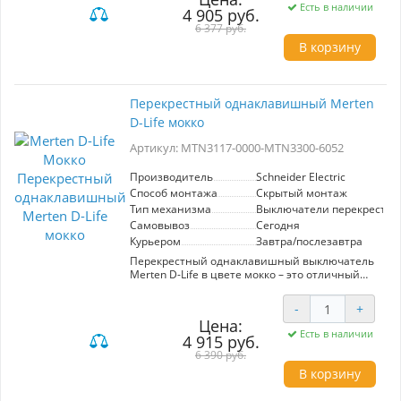
обеспечивает надежное и стабильное
Есть в наличии
4 905 руб.
соединение для телевизионных устройств, что
гарантирует высокое качество сигнала.
6 377 руб.
Простота установки и совместимость с
В корзину
другими продуктами серии Merten D-Life
делают эту розетку удобной в использовании.
Высококачественные материалы
обеспечивают долговечность и безопасность.
Перекрестный однаклавишный Merten
Выберите Merten D-Life для элегантного и
D-Life мокко
функционального дополнения вашего
пространства.
Артикул: MTN3117-0000-MTN3300-6052
Производитель
Schneider Electric
Способ монтажа
Скрытый монтаж
Тип механизма
Выключатели перекрестн
Самовывоз
Сегодня
Курьером
Завтра/послезавтра
Перекрестный однаклавишный выключатель
Merten D-Life в цвете мокко – это отличный
выбор для создания функциональной и
стильной электрической системы в вашем
-
+
интерьере. Артикул MTN3117-0000-MTN3300-
Цена:
6052 гарантирует высокое качество, так как
Есть в наличии
4 915 руб.
изделие произведено компанией Schneider
Electric, лидером в области
6 390 руб.
электрооборудования.
В корзину
Включая в себя механизмы перекрестного