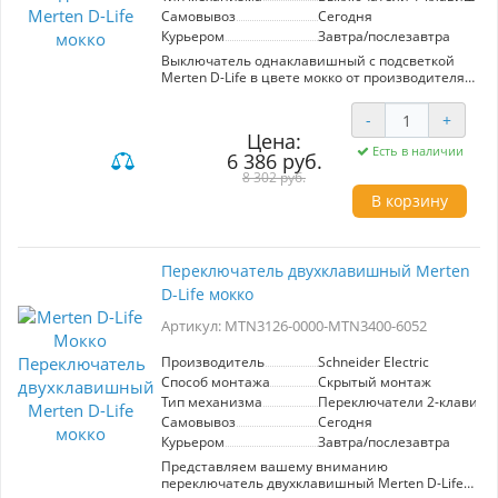
Самовывоз
Сегодня
Курьером
Завтра/послезавтра
Выключатель однаклавишный с подсветкой
Merten D-Life в цвете мокко от производителя
Schneider Electric представляет собой
идеальное решение для современных
-
+
интерьеров. Артикул MTN3131-0000-MTN3320-
Цена:
6052 гарантирует высокое качество и
Есть в наличии
6 386 руб.
надежность, что делает его отличным
выбором для любого помещения.
8 302 руб.
В корзину
Механизм выполнен в одном клике, что
обеспечивает простоту управления
освещением. Тонкий и элегантный дизайн в
цвете мокко гармонично впишется в любой
Переключатель двухклавишный Merten
стиль, добавляя уют и комфорт. Подсветка
D-Life мокко
выключателя обеспечивает простоту
ориентации в темноте, что особенно удобно в
Артикул: MTN3126-0000-MTN3400-6052
спальнях или коридорах.
Выключатель Merten D-Life сочетает в себе
Производитель
Schneider Electric
функциональность и эстетическую
Способ монтажа
Скрытый монтаж
привлекательность, благодаря чему
Тип механизма
Переключатели 2-клавиш
становится не только элементом управления,
Самовывоз
Сегодня
но и стильным акцентом в вашем интерьере.
Курьером
Завтра/послезавтра
Его установка не требует специальных
навыков, а качество материалов гарантирует
Представляем вашему вниманию
долговечность в эксплуатации. Сделайте свой
переключатель двухклавишный Merten D-Life в
дом более удобным с выключателем от