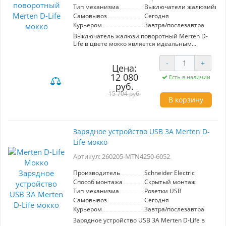
и для коммерческих объектов, гарантируя
Тип механизма
Выключатели жалюзийны
долговечность и высокую
Самовывоз
Сегодня
производительность. Выберите Merten D-Life и
Курьером
Завтра/послезавтра
получите надежный элемент вашей сети.
Выключатель жалюзи поворотный Merten D-
Life в цвете мокко является идеальным
решением для управления жалюзи и шторами
в вашем доме или офисе. Артикул MTN317200-
-
+
MTN3875-6052 гарантирует высокое качество
Цена:
и надежность, как и все продукты компании
12 080
Есть в наличии
Schneider Electric. Данный выключатель
руб.
относится к типу жалюзийных механизмов,
15 704 руб.
что позволяет с легкостью регулировать
В корзину
степень затемнения помещения. Стильный
мокко цвет гармонично впишется в любой
интерьер, придавая ему современный и
элегантный вид. Удобство в использовании
Зарядное устройство USB 3A Merten D-
обеспечивается поворотным механизмом,
Life мокко
который обеспечивает плавное и точное
управление. Выбор этого продукта — это
Артикул: 260205-MTN4250-6052
слияние функциональности и эстетики, что
делает его отличным дополнением к любому
пространству. С ним вы сможете не только
Производитель
Schneider Electric
улучшить комфорт, но и эстетически обогатить
Способ монтажа
Скрытый монтаж
атмосферу вашего интерьера.
Тип механизма
Розетки USB
Самовывоз
Сегодня
Курьером
Завтра/послезавтра
Зарядное устройство USB 3A Merten D-Life в