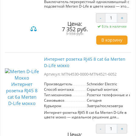
Выключатель перекрестный однаклавишный с
подсветкой Merten D-Life в цвете мокко — это
современное решение от производителя
Schneider Electric, обеспечивающее высокое
-
+
качество и надежность. Артикул MTN3137-
Цена:
0000-MTN3320-6052 подчеркнет ваш интерьер,
Есть в наличии
7 352 руб.
добавляя стильный элемент в оформление
помещения. Механизм предназначен для
9 558 руб.
создания удобного управления освещением в
В корзину
двух или более точках, что обеспечивает
удобство и функциональность в
использовании. Подсветка выключателя
облегчает его нахождение в темноте,
Интернет розетка RJ45 8 cat 6a Merten
обеспечивая дополнительный комфорт. Цвет
D-Life мокко
мокко гармонично впишется в любой
интерьер, придавая ему элегантный вид.
Артикул: MTN4530-0000-MTN4521-6052
Данный продукт отвечает высоким стандартам
качества и безопасности, что делает его
идеальным выбором для современных
Производитель
Schneider Electric
квартир и домов.
Способ монтажа
Скрытый монтаж
Тип механизма
Розетки телефонные и ко
Самовывоз
Сегодня
Курьером
Завтра/послезавтра
Интернет-розетка RJ45 8 cat 6a Merten D-Life в
цвете мокко — идеальное решение для
современного офисного и домашнего
подключения. Произведенная компанией
-
+
Schneider Electric, она обеспечивает надежную
Цена:
и высокоскоростную передачу данных,