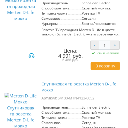
Производитель
Schneider Electric
Способ монтажа
Скрытый монтаж
Тип механизма
Розетки TV
Самовывоз
Сегодня
Курьером
Завтра/послезавтра
Розетка TV проходная Merten D-Life в цвете
мокко от Schneider Electric — это современное
решение для организации аудио- и
видеосигналов в вашем интерьере. Эта
-
+
модель сочетает в себе стильный дизайн и
Цена:
высокую функциональность, что делает её
Есть в наличии
4 991 руб.
идеальной для использования в домашних
кинотеатрах и жилых помещениях.
6 488 руб.
Преимущества включают простоту установки
В корзину
и возможность интеграции с другими
устройствами Merten D-Life, что обеспечивает
гармоничное сочетание с интерьером.
Розетка обеспечивает надежное соединение и
Спутниковая тв розетка Merten D-Life
высокое качество передачи сигнала, что
мокко
особенно важно для современных
мультимедийных систем. Цвет мокко придаёт
Артикул: S4100-MTN4123-6052
элегантность и легко вписывается в
различные стили оформления. Компактные
размеры позволяют установить её в любом
Производитель
Schneider Electric
удобном месте. Выбирая эту модель, вы
Способ монтажа
Скрытый монтаж
получаете не только практичное, но и
Тип механизма
Розетки TV
эстетически привлекательное решение для
Самовывоз
Сегодня
своих нужд в области телевидения.
Курьером
Завтра/послезавтра