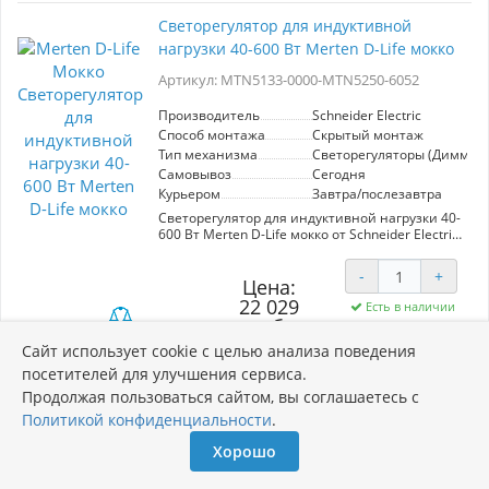
использования. Долговечные материалы
Светорегулятор для индуктивной
гарантируют надежность и долгий срок
нагрузки 40-600 Вт Merten D-Life мокко
службы. Светорегулятор совместим с
различными типами LED ламп, что
Артикул: MTN5133-0000-MTN5250-6052
обеспечивает универсальность в
применении.
Производитель
Schneider Electric
Способ монтажа
Скрытый монтаж
Тип механизма
Светорегуляторы (Диммер
Самовывоз
Сегодня
Курьером
Завтра/послезавтра
Светорегулятор для индуктивной нагрузки 40-
600 Вт Merten D-Life мокко от Schneider Electric
— идеальное решение для управления
освещением в вашем доме. Он позволяет
-
+
плавно настраивать уровень яркости, что
Цена:
создает комфортную атмосферу в любом
22 029
Есть в наличии
помещении. Устройство совместимо с
руб.
различными типами ламп, включая
28 638 руб.
светодиоды и галогенные источники света,
Сайт использует cookie с целью анализа поведения
В корзину
что обеспечивает его универсальность и
посетителей для улучшения сервиса.
высокую производительность. Эстетичный
Продолжая пользоваться сайтом, вы соглашаетесь с
мокко-цвет придаёт современный вид вашему
интерьеру, а интуитивно понятное
Политикой конфиденциальности
.
Светорегулятор для емкостной нагрузки
управление делает его использование
20-630 Вт Merten D-Life мокко
простым и удобным. Встроенная защита от
Хорошо
перегрузок гарантирует безопасность
Артикул: MTN5137-0000-MTN5250-6052
эксплуатации, а компактный дизайн позволяет