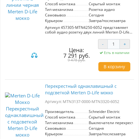
Способ монтажа
Скрытый монтаж
Тип механизма
Розетка аудио
Самовывоз
Сегодня
Курьером
Завтра/послезавтра
Артикул 457305-MTN4250-6052 представляет
собой аудио розетку двух линий Merten D-Life в
стильном цвете мокко от производителя
Schneider Electric. Эта розетка предназначена
-
+
для установки в домашних или офисных
Цена:
условиях и обеспечивает надежное
Есть в наличии
7 291 руб.
соединение аудиоприемников. Благодаря
современному дизайну и
9 478 руб.
высококачественным материалам, она
В корзину
отлично вписывается в любой интерьер,
придавая пространству завершенность и
элегантность. Компактные размеры и простота
установки делают эту модель идеальным
Перекрестный однаклавишный с
выбором как для опытных пользователей, так
подсветкой Merten D-Life мокко
и для новичков. Удобство эксплуатации и
долговечность в сочетании с безупречным
Артикул: MTN3137-0000-MTN3320-6052
качеством от известного производителя
гарантируют стабильную работу и
удовлетворение от использования.
Производитель
Schneider Electric
Обладатели данной модели оценят отличную
Способ монтажа
Скрытый монтаж
звукопередачу и стильный внешний вид,
Тип механизма
Выключатели перекрестн
который украсит любое помещение.
Самовывоз
Сегодня
Курьером
Завтра/послезавтра