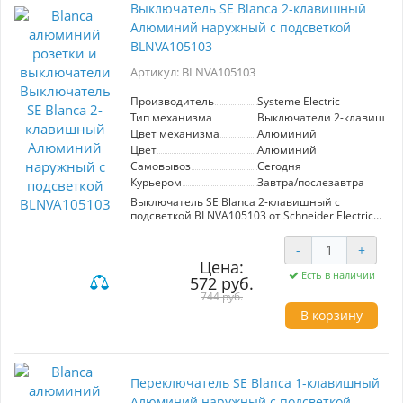
Выключатель SE Blanca 2-клавишный
Алюминий наружный с подсветкой
BLNVA105103
Артикул: BLNVA105103
Производитель
Systeme Electric
Тип механизма
Выключатели 2-клавишны
Цвет механизма
Алюминий
Цвет
Алюминий
Самовывоз
Сегодня
Курьером
Завтра/послезавтра
Выключатель SE Blanca 2-клавишный с
подсветкой BLNVA105103 от Schneider Electric
— идеальное решение для управления
освещением в помещениях с открытой
-
+
установкой. Выполненный в элегантном
Цена:
алюминиевом дизайне, этот выключатель не
Есть в наличии
572 руб.
только практичен, но и эстетически
привлекателен, гармонично вписывающийся
744 руб.
в любой интерьер. Он предназначен для
В корзину
работы в сетях до 250В и может выдерживать
нагрузку до 10А, что делает его надежным
выбором для дома и офиса. Преимущество
двухклавишного механизма заключается в
возможности управления двумя источниками
Переключатель SE Blanca 1-клавишный
света одновременно, позволяя легко
Алюминий наружный с подсветкой