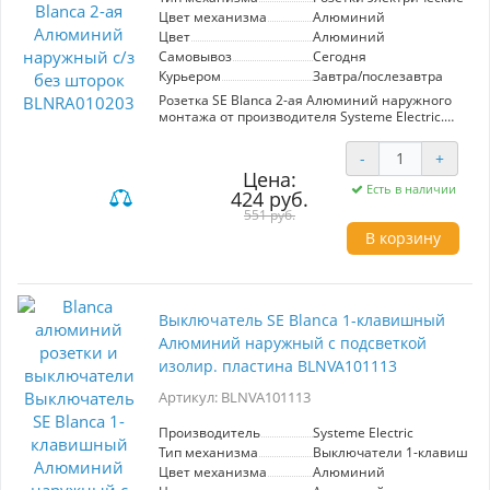
Цвет механизма
Алюминий
Цвет
Алюминий
Самовывоз
Сегодня
Курьером
Завтра/послезавтра
Розетка SE Blanca 2-ая Алюминий наружного
монтажа от производителя Systeme Electric.
Артикул BLNRA010203. Обеспечивает
надежное подключение электрических
-
+
устройств с защитой от короткого замыкания.
Цена:
Эстетичный алюминиевый цвет гармонично
Есть в наличии
424 руб.
вписывается в любой интерьер. Подходит для
использования в жилых и коммерческих
551 руб.
помещениях.
В корзину
Выключатель SE Blanca 1-клавишный
Алюминий наружный с подсветкой
изолир. пластина BLNVA101113
Артикул: BLNVA101113
Производитель
Systeme Electric
Тип механизма
Выключатели 1-клавишны
Цвет механизма
Алюминий