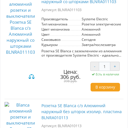
безопасности. Установите розетку SE Blanca в
наружный со шторками BLNRA011103
местах, где требуется частый доступ к
электрическим приборам, например, в кухне,
Артикул: BLNRA011103
рабочем кабинете или детской комнате.
Надежность и стиль в одном решении.
Производитель
Systeme Electric
Тип механизма
Розетки электрические
Цвет механизма
Алюминий
Цвет
Алюминий
Самовывоз
Сегодня
Курьером
Завтра/послезавтра
Розетка SE Blanca с заземлением из алюминия
от производителя Systeme Electric - идеальное
решение для безопасного подключения
электрооборудования. Оснащена шторками
-
+
для защиты от случайного контакта, что
Цена:
делает её безопасной для использования в
Есть в наличии
306 руб.
домах с детьми. Элегантный алюминиевый
цвет гармонично впишется в любой интерьер,
398 руб.
подчеркивая его современный стиль. Высокое
В корзину
качество и надежность гарантируют долгий
срок службы.
Розетка SE Blanca с/з Алюминий
наружный без шторок изолир. пластина
BLNRA010113
Артикул: BLNRA010113