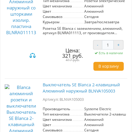
Тип механизма
Розетки электрические
Цвет механизма
Алюминий
Цвет
Алюминий
Самовывоз
Сегодня
Курьером
Завтра/послезавтра
Розетка SE Blanca с заземлением, алюминий,
артикул BLNRA011113, от производителя
Systeme Electric. Оснащена шторками для
безопасности и изолирующей пластиной.
-
+
Идеальна для установки в помещениях,
Цена:
обеспечивает надежное подключение
Есть в наличии
321 руб.
электрических устройств и защиту от
случайного контакта. Стильный алюминиевый
417 руб.
цвет гармонично впишется в любой интерьер.
В корзину
Выключатель SE Blanca 2-клавишный
Алюминий наружный BLNVA105003
Артикул: BLNVA105003
Производитель
Systeme Electric
Тип механизма
Выключатели 2-клавишны
Цвет механизма
Алюминий
Цвет
Алюминий
Самовывоз
Сегодня