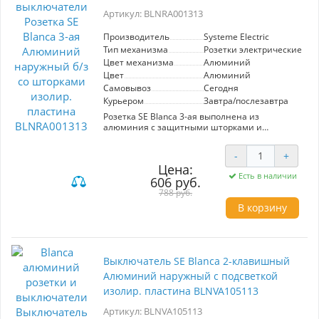
его идеальным выбором для современных
Артикул: BLNRA001313
интерьеров.
Производитель
Systeme Electric
Тип механизма
Розетки электрические
Цвет механизма
Алюминий
Цвет
Алюминий
Самовывоз
Сегодня
Курьером
Завтра/послезавтра
Розетка SE Blanca 3-ая выполнена из
алюминия с защитными шторками и
изолирующей пластиной. Предназначена для
установки в наружных условиях, обеспечивает
-
+
надежное подключение электрических
Цена:
устройств. Современный дизайн и высокое
Есть в наличии
606 руб.
качество от производителя Systeme Electric
гарантируют долговечность и безопасность
788 руб.
эксплуатации.
В корзину
Выключатель SE Blanca 2-клавишный
Алюминий наружный с подсветкой
изолир. пластина BLNVA105113
Артикул: BLNVA105113