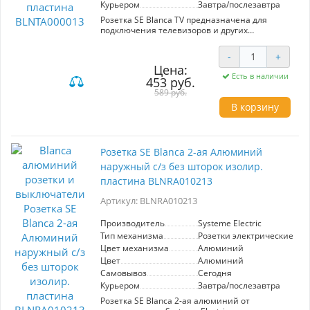
Курьером
Завтра/послезавтра
Розетка SE Blanca TV предназначена для
подключения телевизоров и других
аудиовизуальных устройств. Артикул:
BLNTA000013. Изготавливается из алюминия,
-
+
что обеспечивает прочность и современный
Цена:
внешний вид. Внешний монтаж с
Есть в наличии
453 руб.
изолирующей пластиной гарантирует
безопасность и надежность. Идеально
589 руб.
подходит для создания стильного интерьера.
В корзину
Производитель: Systeme Electric.
Розетка SE Blanca 2-ая Алюминий
наружный с/з без шторок изолир.
пластина BLNRA010213
Артикул: BLNRA010213
Производитель
Systeme Electric
Тип механизма
Розетки электрические
Цвет механизма
Алюминий
Цвет
Алюминий
Самовывоз
Сегодня
Курьером
Завтра/послезавтра
Розетка SE Blanca 2-ая алюминий от