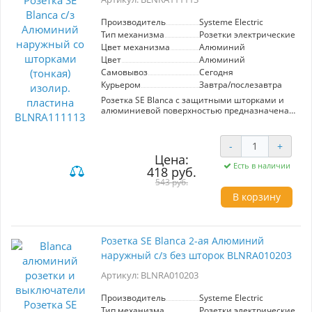
Производитель
Systeme Electric
Тип механизма
Розетки электрические
Цвет механизма
Алюминий
Цвет
Алюминий
Самовывоз
Сегодня
Курьером
Завтра/послезавтра
Розетка SE Blanca с защитными шторками и
алюминиевой поверхностью предназначена
для установки на наружные стены.
Обеспечивает безопасное подключение
электрических устройств благодаря
-
+
изолирующей пластине. Идеально подходит
Цена:
для использования в жилых и коммерческих
Есть в наличии
418 руб.
помещениях. Элегантный дизайн в
543 руб.
алюминиевом цвете гармонично вписывается
в любой интерьер.
В корзину
Розетка SE Blanca 2-ая Алюминий
наружный с/з без шторок BLNRA010203
Артикул: BLNRA010203
Производитель
Systeme Electric
Тип механизма
Розетки электрические