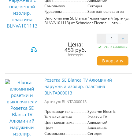
Цвет
Алюминий
Самовывоз
Сегодня
Курьером
Завтра/послезавтра
Выключатель SE Blanca 1-клавишный (артикул:
BLNVA101113) от Schneider Electric — это
функциональное решение для открытой
установки, выполненное в современном
алюминиевом дизайне. Предназначенный
-
+
для работы в электрических сетях до 250В и на
Цена:
ток до 10А, этот выключатель станет
Есть в наличии
453 руб.
надежным элементом управления
589 руб.
освещением в вашем доме или офисе.
Интересной особенностью модели является
В корзину
наличие подсветки, что позволяет быстро его
находить даже в темноте. Выключатель
совместим с большинством типов ламп,
обеспечивая универсальность в
Розетка SE Blanca TV Алюминий
использовании. Изолирующая пластина
наружный изолир. пластина
гарантирует безопасность эксплуатации. Этот
элегантный и практичный выключатель от
BLNTA000013
производителя Systeme Electric идеально
впишется в любой интерьер, сочетая стиль и
Артикул: BLNTA000013
качество.
Производитель
Systeme Electric
Тип механизма
Розетки TV
Цвет механизма
Алюминий
Цвет
Алюминий
Самовывоз
Сегодня