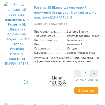
любых освещений. Изготовленный из
прочного ABS-пластика, он легко
Розетка SE Blanca с/з Алюминий
устанавливается и просто в использовании,
наружный без шторок (тонкая) изолир.
что делает его идеальным выбором для жилых
и коммерческих помещений. Выбирая
пластина BLNRA110113
выключатель SE Blanca, вы получаете
Артикул: BLNRA110113
надежность, стиль и современное решение
для ваших электрических нужд.
Производитель
Systeme Electric
Тип механизма
Розетки электрические
Цвет механизма
Алюминий
Цвет
Алюминий
Самовывоз
Сегодня
Курьером
Завтра/послезавтра
Розетка SE Blanca с/з Алюминий - это стильное
и функциональное решение для вашего
интерьера. Артикул BLNRA110113.
Изготавливается из качественного
изолирующего пластика и выполнена в
-
+
тонком дизайне, что позволяет экономить
Цена:
пространство. Отсутствие шторок
Есть в наличии
401 руб.
обеспечивает легкий доступ к розетке.
521 руб.
Подходит для установки в любых помещениях,
обеспечивая надежное подключение
В корзину
электрических приборов. Цвет алюминия
гармонично вписывается в современные
интерьеры. Производитель: Systeme Electric.