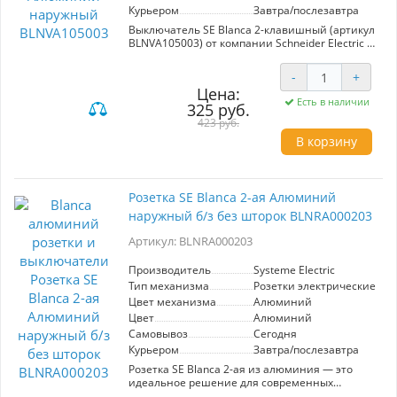
Курьером
Завтра/послезавтра
Выключатель SE Blanca 2-клавишный (артикул
BLNVA105003) от компании Schneider Electric –
это надежное решение для управления
освещением в вашем доме или офисе.
-
+
Изготовленный из алюминия и
Цена:
предназначенный для наружной установки,
Есть в наличии
325 руб.
этот выключатель сочетает в себе стильный
внешний вид и функциональность. Он может
423 руб.
работать в сетях с напряжением до 250В и
В корзину
током до 10А. Благодаря двум клавишам, вы
получаете возможность контролировать два
источника света одновременно, что
значительно упрощает использование
Розетка SE Blanca 2-ая Алюминий
освещения в помещениях. Установка
наружный б/з без шторок BLNRA000203
механизма не требует специальных навыков,
а его дизайн легко вписывается в любой
Артикул: BLNRA000203
интерьер. Выбор выключателя SE Blanca – это
оптимальное сочетание качества, комфорта и
эстетики от производителя Systeme Electric.
Производитель
Systeme Electric
Тип механизма
Розетки электрические
Цвет механизма
Алюминий
Цвет
Алюминий
Самовывоз
Сегодня
Курьером
Завтра/послезавтра
Розетка SE Blanca 2-ая из алюминия — это
идеальное решение для современных
интерьеров. Изготавливаясь из