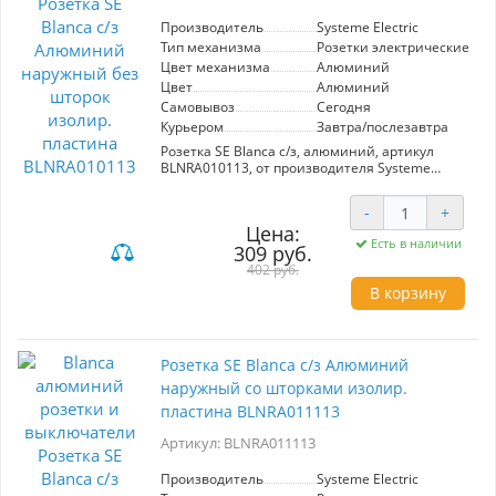
Производитель
Systeme Electric
Тип механизма
Розетки электрические
Цвет механизма
Алюминий
Цвет
Алюминий
Самовывоз
Сегодня
Курьером
Завтра/послезавтра
Розетка SE Blanca с/з, алюминий, артикул
BLNRA010113, от производителя Systeme
Electric. Тип: электрическая розетка без
шторок. Основные характеристики:
-
+
современный дизайн, цвет - алюминий,
Цена:
надежная изоляционная пластина.
Есть в наличии
309 руб.
Преимущества: эстетичный вид, высокая
степень безопасности, легкость установки.
402 руб.
Идеально подходит для современного
В корзину
интерьера.
Розетка SE Blanca с/з Алюминий
наружный со шторками изолир.
пластина BLNRA011113
Артикул: BLNRA011113
Производитель
Systeme Electric