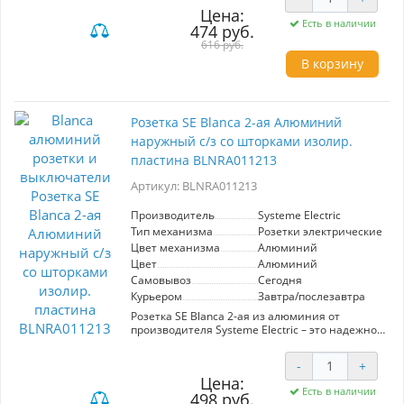
использовании. Высокое качество от
Цена:
производителя Systeme Electric гарантирует
Есть в наличии
474 руб.
надежность и долговечность. Идеальный
выбор для современных интерьеров.
616 руб.
В корзину
Розетка SE Blanca 2-ая Алюминий
наружный с/з со шторками изолир.
пластина BLNRA011213
Артикул: BLNRA011213
Производитель
Systeme Electric
Тип механизма
Розетки электрические
Цвет механизма
Алюминий
Цвет
Алюминий
Самовывоз
Сегодня
Курьером
Завтра/послезавтра
Розетка SE Blanca 2-ая из алюминия от
производителя Systeme Electric – это надежное
решение для вашего дома или офиса.
Оснащенная защитными шторками и
-
+
изолирующей пластиной, она обеспечивает
Цена:
безопасное подключение электрических
Есть в наличии
498 руб.
устройств, что особенно важно в помещениях