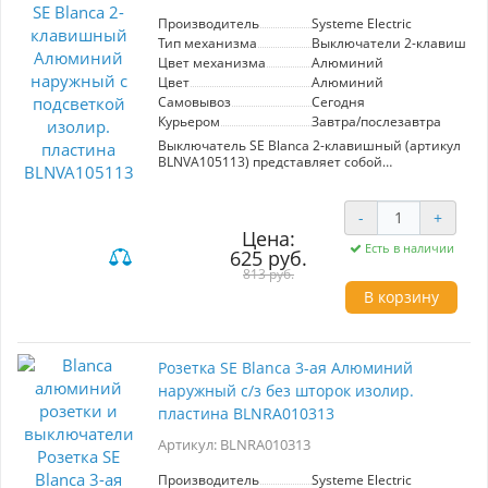
Производитель
Systeme Electric
Тип механизма
Выключатели 2-клавишны
Цвет механизма
Алюминий
Цвет
Алюминий
Самовывоз
Сегодня
Курьером
Завтра/послезавтра
Выключатель SE Blanca 2-клавишный (артикул
BLNVA105113) представляет собой
современное решение для уютного
освещения вашего интерьера.
Изготавливается из прочного алюминия,
-
+
данный выключатель подходит для открытой
Цена:
установки и легко интегрируется в любой
Есть в наличии
625 руб.
дизайн. Он предназначен для работы в сетях
813 руб.
напряжением до 250В и током до 10А, что
делает его надежным выбором для
В корзину
управления электрическими приборами.
Особенностью этой модели является наличие
подсветки, благодаря которой выключатель
легко находится даже в темноте.
Розетка SE Blanca 3-ая Алюминий
Двухклавишная конфигурация позволяет
наружный с/з без шторок изолир.
одновременно контролировать два источника
света из одной точки, что обеспечивает
пластина BLNRA010313
комфортное и функциональное освещение в
вашем доме или офисе. Выбирая выключатель
Артикул: BLNRA010313
SE Blanca, вы получаете не только качество
продукций Schneider Electric, но и стильный
Производитель
Systeme Electric