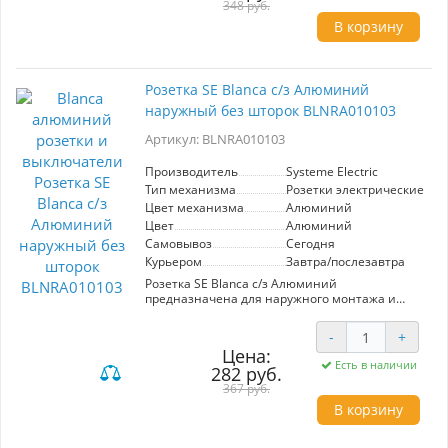
высокая безопасность и удобство
348 руб.
использования. Идеально подходит для
В корзину
установки в жилых и коммерческих
помещениях.
Розетка SE Blanca с/з Алюминий
наружный без шторок BLNRA010103
Артикул: BLNRA010103
Производитель
Systeme Electric
Тип механизма
Розетки электрические
Цвет механизма
Алюминий
Цвет
Алюминий
Самовывоз
Сегодня
Курьером
Завтра/послезавтра
Розетка SE Blanca с/з Алюминий
предназначена для наружного монтажа и
обеспечивает надежное подключение
электрических приборов. Элегантный
-
+
алюминиевый корпус гармонично впишется в
Цена:
любой интерьер. Отсутствие шторок
Есть в наличии
282 руб.
гарантирует удобство в использовании, а
высокое качество от Systeme Electric
367 руб.
обеспечивает долговечность и безопасность.
В корзину