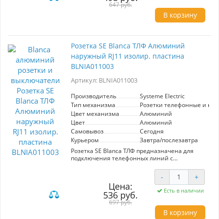
с детьми или животными. Элегантный
647 руб.
алюминиевый цвет гармонично вписывается
В корзину
в любой интерьер, добавляя современный
штрих. Идеально подходит для установки в
жилых зонах, кухнях и офисах, где требуется
надежность и стиль.
Розетка SE Blanca ТЛФ Алюминий
наружный RJ11 изолир. пластина
BLNIA011003
Артикул: BLNIA011003
Производитель
Systeme Electric
Тип механизма
Розетки телефонные и ко
Цвет механизма
Алюминий
Цвет
Алюминий
Самовывоз
Сегодня
Курьером
Завтра/послезавтра
Розетка SE Blanca ТЛФ предназначена для
подключения телефонных линий с
использованием разъёма RJ11. Изготовлена из
алюминия, что обеспечивает высокую
-
+
прочность и стильный внешний вид.
Цена:
Изолирующая пластина гарантирует
Есть в наличии
536 руб.
безопасность эксплуатации. Идеально
подходит для установки в офисах и жилых
697 руб.
помещениях.
В корзину