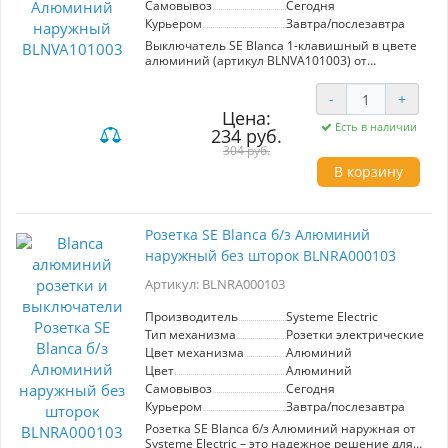
Самовывоз
Сегодня
Курьером
Завтра/послезавтра
Выключатель SE Blanca 1-клавишный в цвете
алюминий (артикул BLNVA101003) от
производителя Systeme Electric станет
стильным дополнением вашего интерьера.
-
+
Этот наружный выключатель выполнен в
Цена:
современном дизайне, идеально сочетая
Есть в наличии
234 руб.
функциональность и эстетичность.
304 руб.
Механизм 1-клавишный прост в
В корзину
использовании и обеспечивает надежное
включение и выключение освещения. Цвет
алюминий добавляет строгости и
элегантности, позволяя устройству
Розетка SE Blanca б/з Алюминий
гармонично вписаться в различные стили
наружный без шторок BLNRA000103
оформления помещений. Выбор данного
выключателя гарантирует долговечность и
Артикул: BLNRA000103
безопасность, так как он выполнен из
качественных материалов, устойчивых к
внешним воздействиям.
Производитель
Systeme Electric
Тип механизма
Розетки электрические
Выключатель SE Blanca станет отличным
Цвет механизма
Алюминий
решением для тех, кто ценит
Цвет
Алюминий
функциональность и современный дизайн. Он
Самовывоз
Сегодня
идеально подойдет для освещения как жилых,
так и коммерческих помещений, предлагая
Курьером
Завтра/послезавтра
удобство и надежность в каждодневном
Розетка SE Blanca б/з Алюминий наружная от
использовании.
Systeme Electric – это надежное решение для