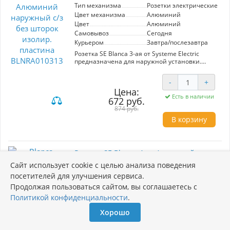
элемент, который дополнит ваш интерьер.
Тип механизма
Розетки электрические
Цвет механизма
Алюминий
Цвет
Алюминий
Самовывоз
Сегодня
Курьером
Завтра/послезавтра
Розетка SE Blanca 3-ая от Systeme Electric
предназначена для наружной установки.
Изготовлена из алюминия, обеспечивает
надежное и безопасное подключение
-
+
электрических приборов. Без шторок,
Цена:
дополнена изолирующей пластиной для
Есть в наличии
672 руб.
повышения безопасности. Идеальный выбор
для использования в помещениях и на
874 руб.
открытых площадках благодаря современному
В корзину
дизайну и долговечности.
Розетка SE Blanca 4-ая Алюминий
наружный б/з без шторок изолир.
Сайт использует cookie с целью анализа поведения
пластина BLNRA000413
посетителей для улучшения сервиса.
Продолжая пользоваться сайтом, вы соглашаетесь с
Артикул: BLNRA000413
Политикой конфиденциальности
.
Производитель
Systeme Electric
Хорошо
Тип механизма
Розетки электрические
Цвет механизма
Алюминий