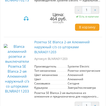
производителя Systeme Electric — идеальное
решение для обеспечения надежного и
безопасного подключения
-
+
электрооборудования. Благодаря наличию
Цена:
двух гнезд, данная розетка позволяет
Есть в наличии
464 руб.
одновременно подключать несколько
устройств, что особенно удобно в условиях
603 руб.
ограниченного пространства, например, в
В корзину
офисах или домашних кабинетах.
Изолирующая пластина и отсутствие шторок
гарантируют высокую степень безопасности,
Розетка SE Blanca 2-ая Алюминий
что делает этот продукт подходящим для
использования в детских комнатах и
наружный с/з со шторками
общественных местах. Элегантный
BLNRA011203
алюминиевый цвет гармонично вписывается
в любой интерьер, подчеркивая его стиль и
Артикул: BLNRA011203
современность. Выбирая эту розетку, вы
обеспечиваете надежность, безопасность и
Производитель
Systeme Electric
эстетику в одном решении.
Тип механизма
Розетки электрические
Цвет механизма
Алюминий
Цвет
Алюминий
Самовывоз
Сегодня
Курьером
Завтра/послезавтра
Розетка SE Blanca 2-ая выполнена из
алюминия и предназначена для наружного
монтажа. Оснащена защитными шторками,
что обеспечивает безопасность при
-
+