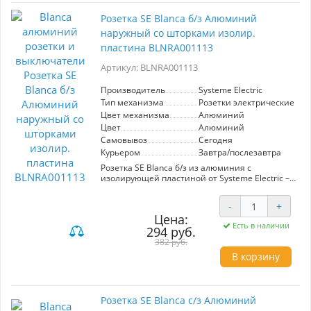
Розетка SE Blanca б/з Алюминий
наружный со шторками изолир.
пластина BLNRA001113
Артикул: BLNRA001113
Производитель
Systeme Electric
Тип механизма
Розетки электрические
Цвет механизма
Алюминий
Цвет
Алюминий
Самовывоз
Сегодня
Курьером
Завтра/послезавтра
Розетка SE Blanca б/з из алюминия с
изолирующей пластиной от Systeme Electric –
это надежное решение для вашего дома или
офиса. Благодаря встроенным шторкам,
-
+
устройство обеспечивает дополнительную
Цена:
безопасность, предотвращая случайный
Есть в наличии
294 руб.
контакт с токоведущими частями. Элегантный
алюминиевый цвет гармонично впишется в
382 руб.
любой интерьер, добавляя современный
В корзину
штрих.
Идеальна для использования в жилых
помещениях, офисах и общественных местах,
Розетка SE Blanca с/з Алюминий
где важно соблюдение стандартов