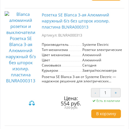
Розетка SE Blanca 3-ая Алюминий
наружный б/з без шторок изолир.
пластина BLNRA000313
Артикул: BLNRA000313
Производитель
Systeme Electric
Тип механизма
Розетки электрические
Цвет механизма
Алюминий
Цвет
Алюминий
Самовывоз
Сегодня
Курьером
Завтра/послезавтра
Розетка SE Blanca 3-ая от Systeme Electric —
надежное решение для электрических
подключений. Изготовленная из алюминия,
она отличается современным дизайном и
-
+
прочностью. Модель оснащена изолирующей
Цена:
пластиной и не имеет шторок, что упрощает
Есть в наличии
554 руб.
использование. Идеально подходит для
наружной установки, обеспечивая безопасное
720 руб.
и эффективное подключение
В корзину
электрооборудования.