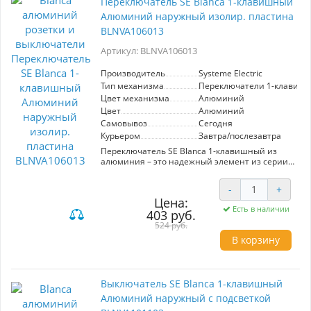
Переключатель SE Blanca 1-клавишный
Алюминий наружный изолир. пластина
BLNVA106013
Артикул: BLNVA106013
Производитель
Systeme Electric
Тип механизма
Переключатели 1-клавиш
Цвет механизма
Алюминий
Цвет
Алюминий
Самовывоз
Сегодня
Курьером
Завтра/послезавтра
Переключатель SE Blanca 1-клавишный из
алюминия – это надежный элемент из серии
Schneider Electric, предназначенный для
установки в помещениях и на улице. Модель
-
+
BLNVA106013 поставляется с изолирующей
Цена:
пластиной, что обеспечивает дополнительную
Есть в наличии
403 руб.
безопасность при использовании. Устройство
поддерживает работу в сетях до 250В и ток до
524 руб.
10А, что делает его подходящим для
В корзину
управления освещением в различных
условиях. Одноклавишный переключатель
позволяет включать и выключать один
источник света из двух точек, что удобно для
Выключатель SE Blanca 1-клавишный
установки в коридорах или у входов в
комнаты. Элегантный алюминиевый цвет
Алюминий наружный с подсветкой
механизма придаёт ему стильный вид и