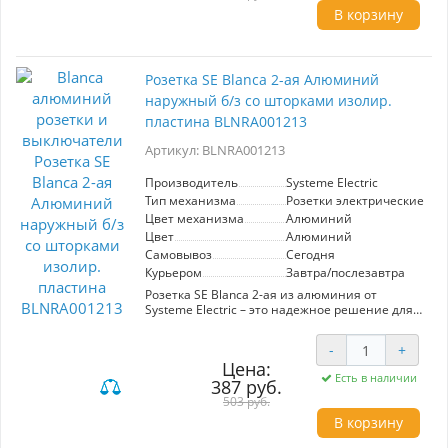
изолирующей пластине, стильный внешний
В корзину
вид, подходящий для любого интерьера.
Розетка SE Blanca 2-ая Алюминий
наружный б/з со шторками изолир.
пластина BLNRA001213
Артикул: BLNRA001213
Производитель
Systeme Electric
Тип механизма
Розетки электрические
Цвет механизма
Алюминий
Цвет
Алюминий
Самовывоз
Сегодня
Курьером
Завтра/послезавтра
Розетка SE Blanca 2-ая из алюминия от
Systeme Electric – это надежное решение для
вашего дома или офиса. С двумя гнездами,
она позволяет подключать несколько
-
+
устройств одновременно, что делает ее
Цена:
идеальной для использования в зонах с
Есть в наличии
387 руб.
высокой потребностью в электроэнергии,
таких как гостиные, кухни или рабочие
503 руб.
кабинеты.
В корзину
Шторки для безопасности предотвращают