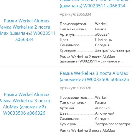
Изготовленная из качественных
материалов, она обеспечивает
(шампань) W0023511 a066334
надежную установку различных
электрических устройств, таких как
Артикул: a066334
выключатели и розетки. Основные
характеристики: - Количество постов: 2
Производитель
Werkel
- Материал: алюминий - Цвет: черный -
Тип механизма
Рамки
Совместимость: подходит для
Артикул
a066334
большинства стандартных модулей
Цвет
Шампань
Преимущества: - Элегантный дизайн,
который вписывается в любой
Самовывоз
Сегодня
современный интерьер. - Устойчивость
Курьером
Завтра/послезавтра
к механическим повреждениям и
Рамка Werkel на 2 поста AluMax
легкость в установке. - Простота в
(шампань) W0023511 – стильное и
уходе, легко очищается от загрязнений.
функциональное решение для вашего
Выберите рамку Werkel для создания
интерьера. Артикул a066334.
стильного и функционального
Рамка Werkel на 3 поста AluMax
Изготовленная из качественного
пространства в вашем доме или офисе.
материала, эта рамка обладает
(алюминий) W0033506 a066326
высокой прочностью и
долговечностью. Элегантный цвет
Артикул: a066326
шампань придаст современный вид
любому помещению, идеально
Производитель
Werkel
сочетаясь с различными стилями
Тип механизма
Рамки
оформления. Ключевые
Артикул
a066326
характеристики: - Два поста для
Цвет
Алюминий
установки стандартных розеток и
выключателей. - Высококачественный
Самовывоз
Сегодня
алюминиевый корпус, устойчивый к
Курьером
Завтра/послезавтра
повреждениям. - Удобный монтаж без
Рамка Werkel на 3 поста AluMax
дополнительных инструментов.