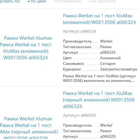
ровать по:
по цене
по названию
по артикулу
Рамка Werkel на 1 пост AluMax
(алюминий) W0013506 a066324
Артикул: a066324
Производитель
Werkel
Тип механизма
Рамки
Артикул
a066324
Цвет
Алюминий
Самовывоз
Сегодня
Курьером
Завтра/послезавтра
Рамка Werkel на 1 пост AluMax (артикул
W0013506) выполнена из алюминия,
что обеспечивает ей прочность и
долговечность. Элегантный дизайн
Рамка Werkel на 1 пост AluMax
делает её идеальным решением для
современных интерьеров, сочетая
(черный алюминий) W0013508
функциональность и стиль. Основное
a066329
преимущество данной модели —
легкость установки и замены
Артикул: a066329
элементов, что значительно упрощает
монтажные работы. Алюминиевый
Производитель
Werkel
материал не только придаёт рамке
Тип механизма
Рамки
современный вид, но и защищает от
коррозии, гарантируя долгий срок
Артикул
a066329