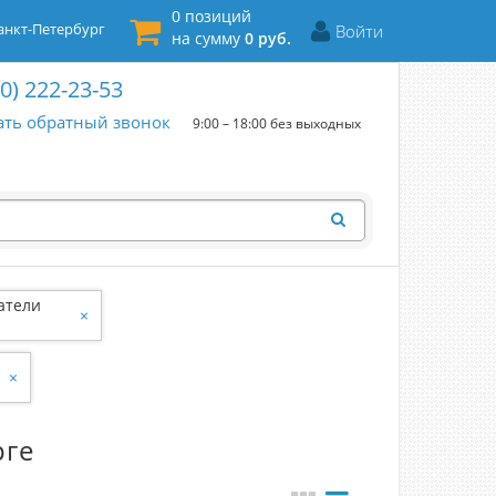
0 позиций
нкт-Петербург
Войти
на сумму
0 руб.
00) 222-23-53
ать обратный звонок
9:00 – 18:00 без выходных
атели
×
×
рге