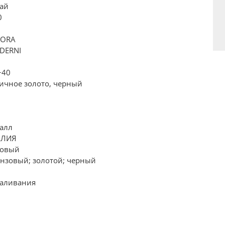
ай
0
RORA
DERNI
.+40
ичное золото, черный
алл
АЛИЯ
товый
нзовый; золотой; черный
каливания
5
5