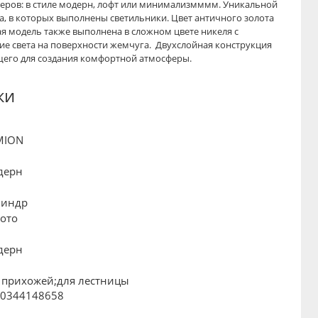
еров: в стиле модерн, лофт или минимализмммм. Уникальной
а, в которых выполнены светильники. Цвет античного золота
ая модель также выполнена в сложном цвете никеля с
 света на поверхности жемчуга. Двухслойная конструкция
ящего для создания комфортной атмосферы.
ки
MION
дерн
линдр
ото
5
дерн
я прихожей;для лестницы
90344148658
1