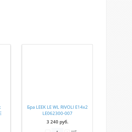
к
Бра LEEK LE WL RIVOLI E14х2
Бра ODEON
E
LE062300-007
S
D
3 240 руб.
16
шт