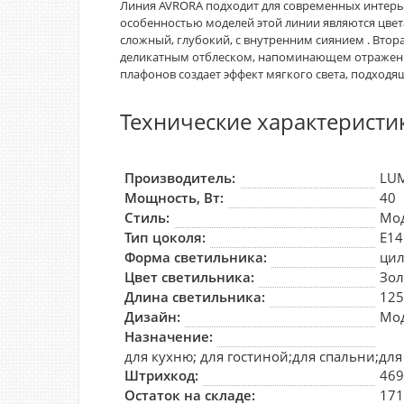
Линия AVRORA подходит для современных интерь
особенностью моделей этой линии являются цвет
сложный, глубокий, с внутренним сиянием . Втор
деликатным отблеском, напоминающем отражение
плафонов создает эффект мягкого света, подход
Технические характеристи
Производитель:
LU
Мощность, Вт:
40
Стиль:
Мо
Тип цоколя:
E14
Форма светильника:
ци
Цвет светильника:
Зол
Длина светильника:
12
Дизайн:
Мо
Назначение:
для кухню; для гостиной;для спальни;дл
Штрихкод:
46
Остаток на складе:
17