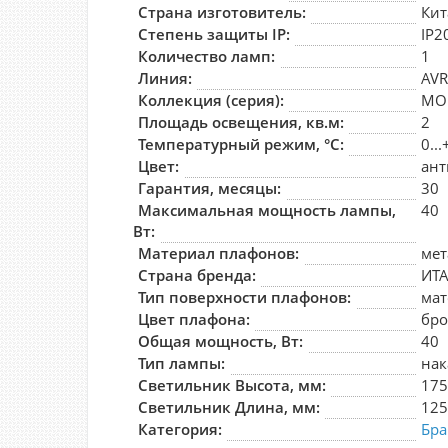
Страна изготовитель:
Кит
Степень защиты IP:
IP2
Количество ламп:
1
Линия:
AV
Коллекция (серия):
MO
Площадь освещения, кв.м:
2
Температурный режим, °С:
0..
Цвет:
ант
Гарантия, месяцы:
30
Максимальная мощность лампы,
40
Вт:
Материал плафонов:
мет
Страна бренда:
ИТ
Тип поверхности плафонов:
ма
Цвет плафона:
бро
Общая мощность, Вт:
40
Тип лампы:
на
Светильник Высота, мм:
17
Светильник Длина, мм:
12
Категория:
Бра