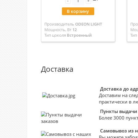
-
+
В корзину
Производитель
ODEON LIGHT
Про
Мощность, Вт
12
Мощ
Тип цоколя
Встроенный
Тип
светодиод (LED)
Арт
Артикул
0047722
Цве
Цвет
Золото
Доставка
Доставка до ад
Доставим на сле
практически в л
Пункты выдачи 
Более 3000 пункт
Самовывоз из 
Вы можете забра