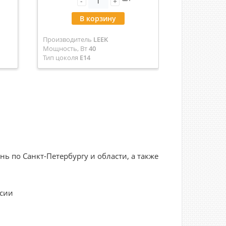
-
+
-
В корзину
В
Производитель
LEEK
Производит
Мощность, Вт
40
Мощность, В
Тип цоколя
E14
Тип цоколя
В
Артикул
LE062300-007
светодиод (L
Цвет
Золото
Артикул
0048
Цвет
под ла
 по Санкт-Петербургу и области, а также
ссии