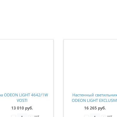
ра ODEON LIGHT 4642/1W
Настенный светильни
VOSTI
ODEON LIGHT EXCLUSIV
5445/5WL LISTVA G4 LE
13 010 руб.
16 265 руб.
шт
шт