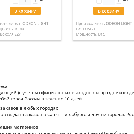
-
+
-
+
В корзину
В корзину
изводитель
ODEON LIGHT
Производитель
ODEON LIGHT
ность, Вт
60
EXCLUSIVE
 цоколя
E27
Мощность, Вт
5
икул
0042550
Тип цоколя
G9
т
золотой/белый
Артикул
0048683
Цвет
матовое золото/стекло/
коньячный/дымчатый/
прозрачный/бензиновый
реса
дующий (с учетом официальных выходных и праздников) день
юбой город России в течение 10 дней
заказов в любых городах
ов выдачи заказов в Санкт-Петербурге и других городах Ро
наших магазинов
ть заказ в одном из наших магазинов в Санкт-Петербурге