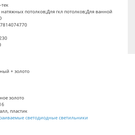
-тек
 натяжных потолков;Для гкл потолков;Для ванной
О
57814074770
230
0
ный + золото
2
2
ное золото
16
алл, пластик
раиваемые светодиодные светильники