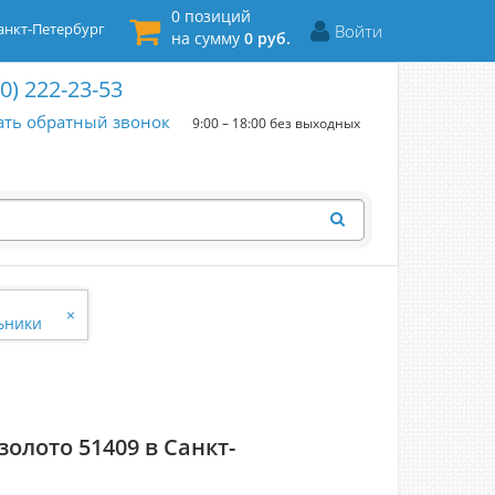
0 позиций
нкт-Петербург
Войти
на сумму
0 руб.
00) 222-23-53
ать обратный звонок
9:00 – 18:00 без выходных
×
ьники
олото 51409 в Санкт-