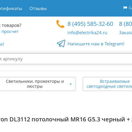
Са
ртификаты
Отзывы
8 (495) 585-32-60
8 (8
 товаров?
 просчет
info@electrika24.ru
Заказ
Напишите нам в Telegram!
x!
Светильники, прожекторы и
Встраиваемые
×
люстры
светодиодные светил
n DL3112 потолочный MR16 G5.3 черный + з