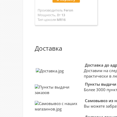
Производитель
Feron
Мощность, Вт
13
Тип цоколя
MR16
Артикул
51409
Цвет
черное золото
Доставка
Доставка до ад
Доставим на сле
практически в л
Пункты выдачи 
Более 3000 пункт
Самовывоз из 
Вы можете забра