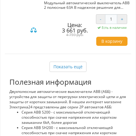
Модульный автоматический выключатель ABB
2 полюсные 63A B надежное решение для
защиты электрических сетей. Этот модульный
автомат, предназначенный для установки на
-
+
DIN рейку, предлагает защиту от коротких
Цена:
замыканий и перегрузок, обеспечивая
Есть в наличии
3 661 руб.
безопасность электросистемы. Выключатель
обладает высокой трубной аварийностью в 6
4 759 руб.
кА, что гарантирует надежность в критических
В корзину
ситуациях. Производитель, компания ABB,
известен своим качеством и инновациями в
области электротехники, что свидетельствует
о долговечности и эффективности данного
продукта. Выбирая ABB S200, вы инвестируете
Показать ещё
в безопасность и стабильность своей
электроустановки.
Полезная информация
Двухполюсные автоматические выключатели ABB (АББ) -
устройства для защиты от перегрузки электрической цепи и для
защиты от коротких замыканий. В нашем интернет магазине
Электрика24 представлены две серии 2P автоматов АББ:
Серия ABB S200 - с максимальной отключающей
способностью при скачке напряжения или коротком
замыкании 6kA, более дорогая
Серия ABB SH200 - с максимальной отключающей
способностью при скачке напряжения или коротком