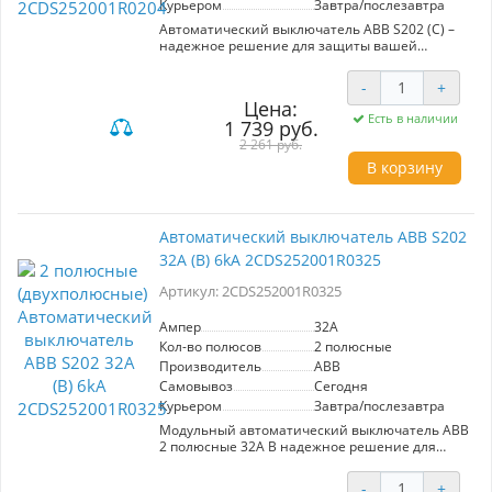
Курьером
Завтра/послезавтра
Автоматический выключатель ABB S202 (С) –
надежное решение для защиты вашей
электрической сети. Под артикулом
2CDS252001R0204 скрывается прибор,
-
+
способный выдерживать ток до 20 А и
Цена:
обеспечивать защиту от коротких замыканий
Есть в наличии
1 739 руб.
и перенапряжений. Эта 2-полюсная модель с
максимальным параметром разрыва в 6 кА
2 261 руб.
предназначена для подключения до 2 фаз, что
В корзину
делает ее идеальной для различных бытовых
и коммерческих применений. Прибор
отвечает самым высоким стандартам
безопасности и надежности, что подтверждает
Автоматический выключатель ABB S202
репутация бренда ABB как одного из лидеров в
32A (B) 6kA 2CDS252001R0325
сфере электротехнического оборудования.
Выбирая автоматический выключатель ABB
Артикул: 2CDS252001R0325
S202, вы обеспечиваете своему дому высокую
степень защиты и стабильность работы всех
электроприборов.
Ампер
32A
Кол-во полюсов
2 полюсные
Производитель
ABB
Самовывоз
Сегодня
Курьером
Завтра/послезавтра
Модульный автоматический выключатель ABB
2 полюсные 32A B надежное решение для
защиты электрических сетей. Этот модульный
автомат, предназначенный для установки на
-
+