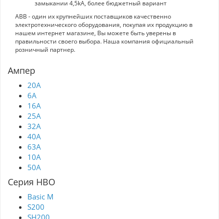
замыкании 4,5kA, более бюджетный вариант
ABB - один их крупнейших поставщиков качественно
электротехнического оборудования, покупая их продукцию в
нашем интернет магазине, Вы можете быть уверены в
правильности своего выбора. Наша компания официальный
розничный партнер.
Ампер
20A
6A
16A
25A
32A
40A
63A
10A
50A
Серия НВО
Basic M
S200
SH200