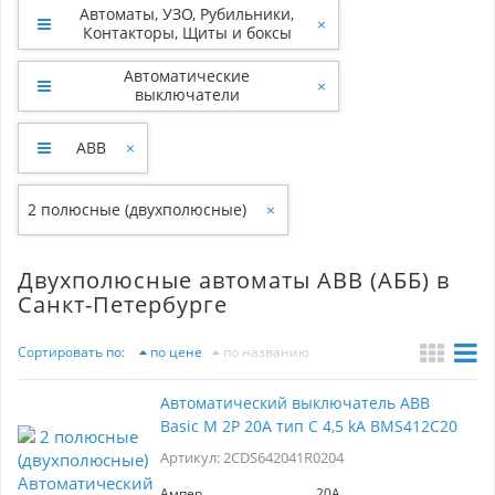
Автоматы, УЗО, Рубильники,
×
Контакторы, Щиты и боксы
Автоматические
×
выключатели
ABB
×
2 полюсные (двухполюсные)
×
Двухполюсные автоматы ABB (АББ) в
Санкт-Петербурге
Сортировать по:
по цене
по названию
Автоматический выключатель ABB
Basic M 2P 20A тип C 4,5 kA BMS412C20
Артикул: 2CDS642041R0204
Ампер
20A