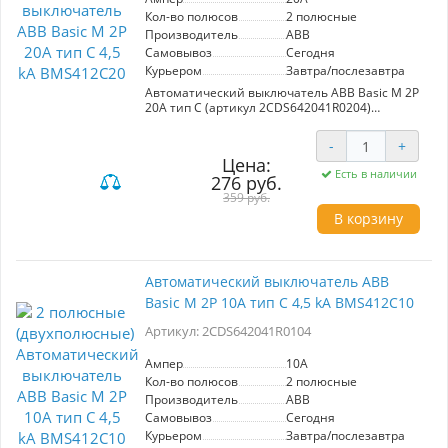
Кол-во полюсов
2 полюсные
Производитель
ABB
Самовывоз
Сегодня
Курьером
Завтра/послезавтра
Автоматический выключатель ABB Basic M 2P
20A тип C (артикул 2CDS642041R0204)
представляет собой надежное решение для
защиты электрических сетей в вашем доме.
-
+
Спроектированный для работы с двухфазными
Цена:
системами, этот автомат способен защитить
Есть в наличии
276 руб.
от перенапряжений, превышающих
номинальную мощность, а также от коротких
359 руб.
замыканий, обеспечивая ток в 20A.
В корзину
Максимальная отключающая способность в
4,5 kA делает его идеальным выбором для
обеспечения безопасности электрических
потребителей. Серия Basic M от ABB славится
Автоматический выключатель ABB
своей надежностью и долговечностью, что
Basic M 2P 10A тип C 4,5 kA BMS412C10
делает данный автомат одним из лидеров на
рынке. Необходимо позаботиться о
Артикул: 2CDS642041R0104
безопасности вашей электросети?
Автоматический выключатель ABB — это то,
что вам нужно.
Ампер
10A
Кол-во полюсов
2 полюсные
Производитель
ABB
Самовывоз
Сегодня
Курьером
Завтра/послезавтра