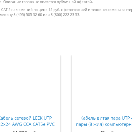
. Описание товара не является публичной офертой.
й CAT 5e алюминий по цене 15 руб. с фотографией и техническими характе
фону 8 (495) 585 32 60 или 8 (800) 222 23 53.
Кабель сетевой LEEK UTP
Кабель витая пара UTP 
x2x24 AWG CCA CAT5e PVC
пары (8 жил) компьютер
E (бухта 305м) LE 030100-
CAT5e медный