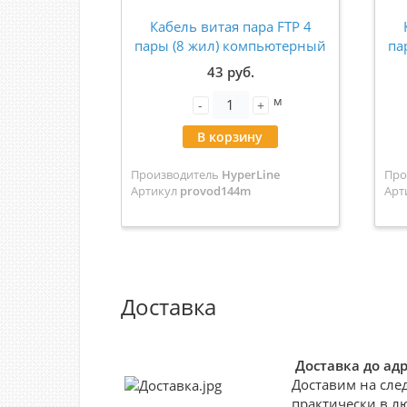
Кабель витая пара FTP 4
пары (8 жил) компьютерный
па
CAT 5e медный
43 руб.
м
-
+
В корзину
Производитель
HyperLine
Про
Артикул
provod144m
Арт
Доставка
Доставка до ад
Доставим на сле
практически в л