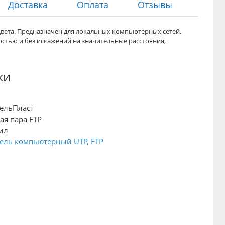
Доставка
Оплата
Отзывы
вета. П
редназначен для локальных компьютерных сетей.
остью и
без искажений на значительные расстояния
,
ки
ельПласт
ая пара FTP
ил
ель компьютерный UTP, FTP