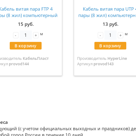
Кабель витая пара FTP 4
Кабель витая пара UTP 
ры (8 жил) компьютерный
пары (8 жил) компьютер
CAT 5e алюминий
CAT5e алюминий
15 руб.
13 руб.
м
м
-
+
-
+
В корзину
В корзину
изводитель
КабельПласт
Производитель
HyperLine
икул
provod144
Артикул
provod143
реса
дующий (с учетом официальных выходных и праздников) день
юбой город России в течение 10 дней