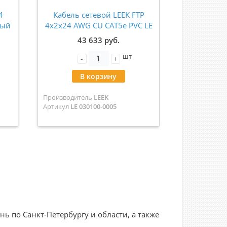
4
Кабель сетевой LEEK FTP
Кабель в
ный
4x2x24 AWG CU CAT5e PVC LE
пары (8 ж
(бухта 305м) LE 030100-0005
CAT
43 633 руб.
шт
-
+
-
В корзину
В
Производитель
LEEK
Производит
Артикул
LE 030100-0005
Артикул
pro
 по Санкт-Петербургу и области, а также