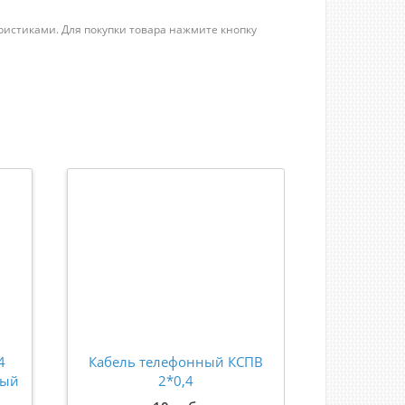
ристиками. Для покупки товара нажмите кнопку
4
Кабель телефонный КСПВ
Кабель в
ный
2*0,4
пары (8 ж
CAT 