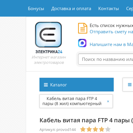
Бонусы
Доставка и оплата
Контакты
Се
Есть список нужных
Отправить смету на
Напишите нам в Ma
Интернет магазин
электротоваров
Каталог
Кабель витая пара FTP 4
×
пары (8 жил) компьютерный
CAT 5e алюминий
Кабель витая пара FTP 4 пары
Артикул: provod144