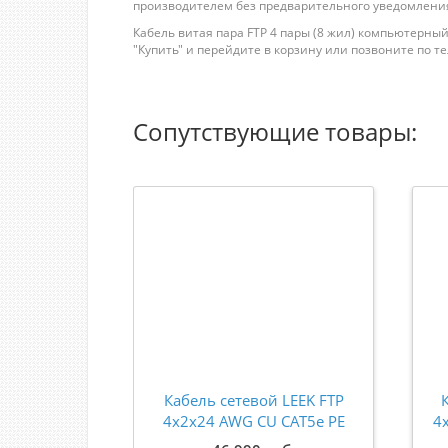
производителем без предварительного уведомления
Кабель витая пара FTP 4 пары (8 жил) компьютерны
"Купить" и перейдите в корзину или позвоните по теле
Сопутствующие товары:
Кабель сетевой LEEK FTP
4x2x24 AWG CU CAT5e PE
4
Outdoor LE (бухта 305м) LE
L