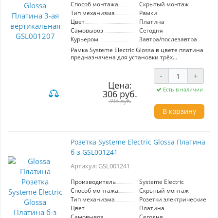
Способ монтажа
Скрытый монтаж
Тип механизма
Рамки
Цвет
Платина
Самовывоз
Сегодня
Курьером
Завтра/послезавтра
Рамка Systeme Electric Glossa в цвете платина
предназначена для установки трёх
механизмов в вертикальном расположении.
Изготовлена из высококачественных
-
+
материалов, обеспечивает долговечность и
Цена:
стильный внешний вид. Идеально подходит
Есть в наличии
306 руб.
для современных интерьеров, сочетая
функциональность и элегантность. Легкий
398 руб.
монтаж и совместимость с другими
В корзину
элементами системы делают её удобным
решением для вашего пространства.
Розетка Systeme Electric Glossa Платина
б-з GSL001241
Артикул: GSL001241
Производитель
Systeme Electric
Способ монтажа
Скрытый монтаж
Тип механизма
Розетки электрические
Цвет
Платина
Самовывоз
Сегодня