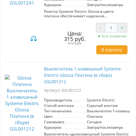
Курьером
Завтра/послезавтра
Розетка Systeme Electric Glossa в цвете
платина обеспечивает надежное
подключение электрических приборов.
Идеальна для современных интерьеров,
-
+
сочетает стильный дизайн и высокую
Цена:
функциональность. Подходит для установки в
Есть в наличии
315 руб.
жилых и офисных помещениях.
410 руб.
В корзину
Выключатель 1-клавишный Systeme
Electric Glossa Платина (в сборе)
GSL001212
Артикул: GSL001212
Производитель
Systeme Electric
Способ монтажа
Скрытый монтаж
Тип механизма
Выключатели 1-клавишны
Цвет
Платина
Самовывоз
Сегодня
Курьером
Завтра/послезавтра
Выключатель одноклавишный Systeme Electric