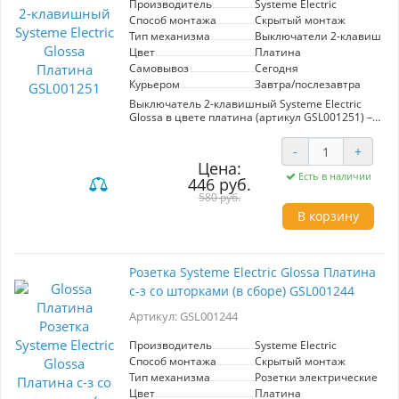
который станет надежным помощником в
Производитель
Systeme Electric
организации пространства.
Способ монтажа
Скрытый монтаж
Тип механизма
Выключатели 2-клавишны
Цвет
Платина
Самовывоз
Сегодня
Курьером
Завтра/послезавтра
Выключатель 2-клавишный Systeme Electric
Glossa в цвете платина (артикул GSL001251) –
идеальное решение для управления
освещением в вашем доме или офисе. Этот
-
+
механизм от Schneider Electric предназначен
Цена:
для подключения к сетям с напряжением 250
Есть в наличии
446 руб.
В и током до 10 А, что обеспечивает надежную
работу. Особенностью данного выключателя
580 руб.
является возможность одновременно
В корзину
управлять двумя источниками света с одного
места, что добавляет удобства в
использовании. Изготовленный из прочного
материала PС+ASA, этот выключатель
Розетка Systeme Electric Glossa Платина
устойчив к УФ-излучению и не подвержен
с-з со шторками (в сборе) GSL001244
появлению царапин, что гарантирует
долговечность и сохранение эстетического
Артикул: GSL001244
вида. Эргономичные клеммы, расположенные
в два ряда, облегчают установку и
подключение. Выбор в пользу выключателя
Производитель
Systeme Electric
Glossa – это сочетание функциональности и
Способ монтажа
Скрытый монтаж
современного дизайна.
Тип механизма
Розетки электрические
Цвет
Платина