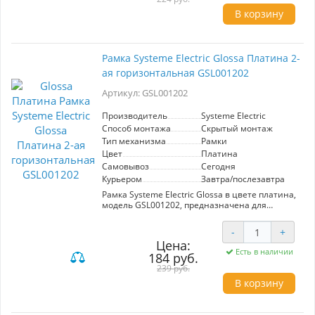
выбор для создания эстетичного и
В корзину
функционального интерьера.
Рамка Systeme Electric Glossa Платина 2-
ая горизонтальная GSL001202
Артикул: GSL001202
Производитель
Systeme Electric
Способ монтажа
Скрытый монтаж
Тип механизма
Рамки
Цвет
Платина
Самовывоз
Сегодня
Курьером
Завтра/послезавтра
Рамка Systeme Electric Glossa в цвете платина,
модель GSL001202, предназначена для
установки двух механизмов. Элегантный
горизонтальный дизайн идеально впишется в
-
+
современный интерьер, обеспечивая
Цена:
стильное решение для организации
Есть в наличии
184 руб.
электрических устройств. Изготовлена из
высококачественных материалов, гарантирует
239 руб.
долговечность и надежность.
В корзину