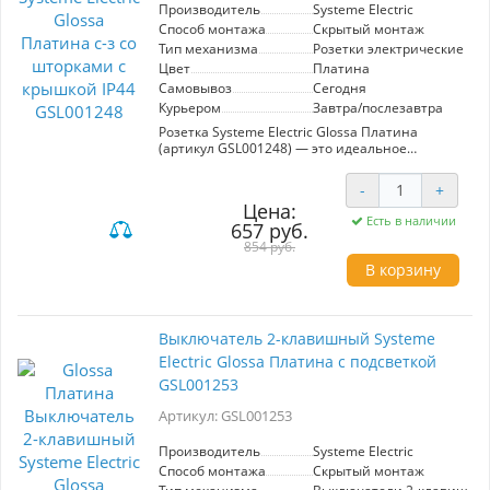
стало легче с выключателем Glossa!
Производитель
Systeme Electric
Способ монтажа
Скрытый монтаж
Тип механизма
Розетки электрические
Цвет
Платина
Самовывоз
Сегодня
Курьером
Завтра/послезавтра
Розетка Systeme Electric Glossa Платина
(артикул GSL001248) — это идеальное
решение для обеспечения безопасности и
функциональности в любых помещениях. С
-
+
защитными шторками и крышкой, она
Цена:
обладает классом защиты IP44, что делает её
Есть в наличии
657 руб.
идеальной для использования в ванных
комнатах, кухнях и на балконах. Элегантный
854 руб.
платиновый цвет гармонично впишется в
В корзину
любой интерьер, а высокое качество
материалов гарантирует долговечность и
надежность. Эта розетка станет незаменимой
в ситуациях, когда важна защита от влаги и
Выключатель 2-клавишный Systeme
пыли, обеспечивая безопасное подключение
Electric Glossa Платина с подсветкой
электрических приборов в сложных условиях.
GSL001253
Артикул: GSL001253
Производитель
Systeme Electric
Способ монтажа
Скрытый монтаж