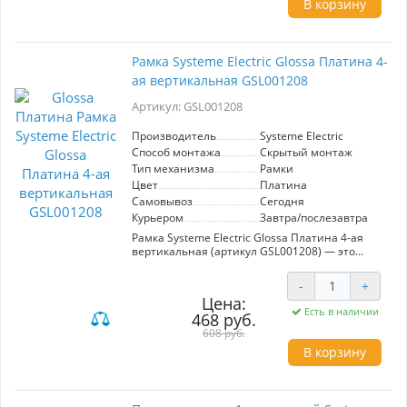
В корзину
монтажа в стандартные электроустановочные
системы.
Рамка Systeme Electric Glossa Платина 4-
ая вертикальная GSL001208
Артикул: GSL001208
Производитель
Systeme Electric
Способ монтажа
Скрытый монтаж
Тип механизма
Рамки
Цвет
Платина
Самовывоз
Сегодня
Курьером
Завтра/послезавтра
Рамка Systeme Electric Glossa Платина 4-ая
вертикальная (артикул GSL001208) — это
элегантное и функциональное решение для
организации электрических механизмов в
-
+
вашем интерьере. Изготовленная из
Цена:
качественных материалов, она отличается
Есть в наличии
468 руб.
прочностью и долговечностью. Платиновый
цвет придаёт ей современный и стильный
608 руб.
вид, который легко вписывается в любой
В корзину
интерьер.
Эта рамка идеально подходит для установки в
жилых помещениях, офисах и коммерческих