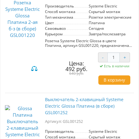
переключатель станет не только практичным
элементом, но и стильным дополнением
Производитель
Systeme Electric
вашего интерьера. Выбирайте качество и
Способ монтажа
Скрытый монтаж
надежность от производителя Systeme Electric.
Тип механизма
Розетки электрические
Цвет
Платина
Самовывоз
Сегодня
Курьером
Завтра/послезавтра
Розетка Systeme Electric Glossa в цвете
Платина, артикул GSL001220, предназначена
для установки в электрических системах.
Имеет два выхода, что обеспечивает удобство
-
+
подключения нескольких устройств. Стильный
Цена:
дизайн и высококачественные материалы
Есть в наличии
492 руб.
гарантируют долговечность и гармоничное
сочетание с интерьером. Идеальна для
640 руб.
использования в жилых и коммерческих
В корзину
помещениях.
Выключатель 2-клавишный Systeme
Electric Glossa Платина (в сборе)
GSL001252
Артикул: GSL001252
Производитель
Systeme Electric
Способ монтажа
Скрытый монтаж