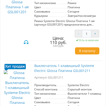
Тип механизма
Рамки
Цвет
Платина
Самовывоз
Сегодня
Курьером
Завтра/послезавтра
Рамка Systeme Electric Glossa Платина 1-ая
(артикул GSL001201) предназначена для
установки электрических механизмов.
Изготовлена в стильном платиновом цвете,
-
+
который легко вписывается в любой интерьер.
Цена:
Преимущества: высокая прочность,
Есть в наличии
110 руб.
современный дизайн и легкость монтажа.
Подходит для создания аккуратных и
143 руб.
функциональных электрических решений.
В корзину
Выключатель 1-клавишный Systeme
Electric Glossa Платина GSL001211
Артикул: GSL001211
Производитель
Systeme Electric
Способ монтажа
Скрытый монтаж
Тип механизма
Выключатели 1-клавишны
Цвет
Платина
Самовывоз
Сегодня