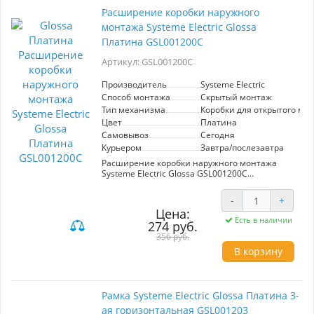
Расширение коробки наружного
монтажа Systeme Electric Glossa
Платина GSL001200C
Артикул: GSL001200C
Производитель
Systeme Electric
Способ монтажа
Скрытый монтаж
Тип механизма
Коробки для открытого мо
Цвет
Платина
Самовывоз
Сегодня
Курьером
Завтра/послезавтра
Расширение коробки наружного монтажа
Systeme Electric Glossa GSL001200C
предназначено для установки
электроприборов в открытых системах.
-
+
Выполнено в цвете платина, что обеспечивает
Цена:
стильный внешний вид и гармоничное
Есть в наличии
274 руб.
сочетание с современным интерьером.
Подходит для использования в жилых и
356 руб.
коммерческих помещениях. Обеспечивает
В корзину
надежную защиту соединений и удобство в
монтаже.
Рамка Systeme Electric Glossa Платина 3-
ая горизонтальная GSL001203