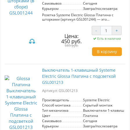
Самовывоз
Сегодня
Курьером
Завтра/послезавтра
Розетка Systeme Electric Glossa Платина с
шторками (артикул GSL001244) — это
надежное решение для обеспечения
безопасности и комфорта в вашем доме или
-
+
офисе. Ее современный цвет платина
Цена:
гармонично впишется в любой интерьер,
Есть в наличии
450 руб.
придавая ему стильный вид.
585 руб.
Шторки, встроенные в механизм,
В корзину
предотвращают случайный контакт с
электрическими контактами, что делает
розетку идеальной для использования в
детских комнатах и местах с повышенной
Выключатель 1-клавишный Systeme
активностью. Высокое качество материалов
Electric Glossa Платина с подсветкой
гарантирует долговечность и устойчивость к
механическим повреждениям.
GSL001213
Эта розетка станет незаменимой в ситуациях,
Артикул: GSL001213
когда требуется надежное и безопасное
подключение бытовых приборов, обеспечивая
Производитель
Systeme Electric
легкий доступ к электрическим источникам в
Способ монтажа
Скрытый монтаж
любом помещении. Выбирая Systeme Electric
Тип механизма
Выключатели 1-клавишны
Glossa, вы делаете ставку на безопасность и
современный дизайн.
Цвет
Платина
Самовывоз
Сегодня
Курьером
Завтра/послезавтра