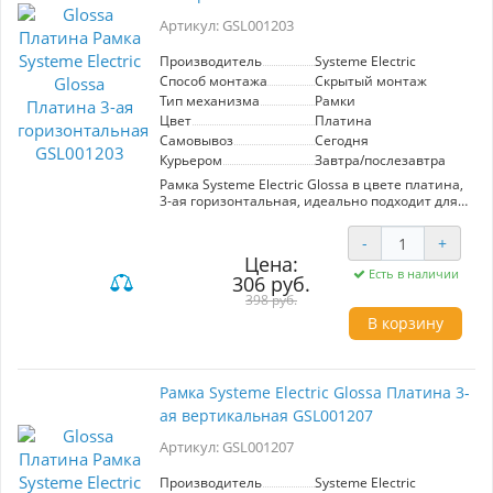
Артикул: GSL001203
Производитель
Systeme Electric
Способ монтажа
Скрытый монтаж
Тип механизма
Рамки
Цвет
Платина
Самовывоз
Сегодня
Курьером
Завтра/послезавтра
Рамка Systeme Electric Glossa в цвете платина,
3-ая горизонтальная, идеально подходит для
установки в любых интерьере. Обеспечивает
надежное крепление механизмов и легкость в
-
+
использовании. Высококачественные
Цена:
материалы гарантируют долговечность и
Есть в наличии
306 руб.
стильный внешний вид. Оптимальный выбор
для создания современного и элегантного
398 руб.
пространства.
В корзину
Рамка Systeme Electric Glossa Платина 3-
ая вертикальная GSL001207
Артикул: GSL001207
Производитель
Systeme Electric