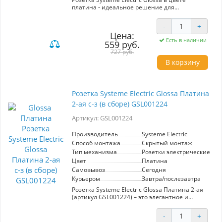
платина - идеальное решение для
современного интерьера. Обеспечивает
надежное подключение электрических
-
+
приборов с защитой от случайного контакта
Цена:
благодаря шторкам. Корпус с крышкой
Есть в наличии
559 руб.
предотвращает попадание пыли и грязи,
соответствуя стандарту IP20. Высокое качество
727 руб.
материалов и стильный дизайн делают её
В корзину
отличным выбором для любого помещения.
Розетка Systeme Electric Glossa Платина
2-ая с-з (в сборе) GSL001224
Артикул: GSL001224
Производитель
Systeme Electric
Способ монтажа
Скрытый монтаж
Тип механизма
Розетки электрические
Цвет
Платина
Самовывоз
Сегодня
Курьером
Завтра/послезавтра
Розетка Systeme Electric Glossa Платина 2-ая
(артикул GSL001224) – это элегантное и
функциональное решение для вашего
интерьера. С выполнением в изысканном
-
+
платиновом цвете, она станет стильным