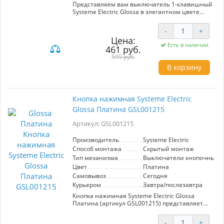
Представляем вам выключатель 1-клавишный
Systeme Electric Glossa в элегантном цвете
платина (артикул GSL001213). Этот механизм
от Schneider Electric предназначен для работы
-
+
в сетях напряжением 250 В и максимальным
Цена:
током 10 А. Особенностью данного устройства
Есть в наличии
461 руб.
является современная светодиодная
подсветка зеленого цвета, что обеспечивает
599 руб.
легкость нахождения выключателя в темноте.
В корзину
Изготовленный из прочного материала
PС+ASA, выключатель обладает высокой
стойкостью к УФ-излучению и механическим
повреждениям, что гарантирует
Кнопка нажимная Systeme Electric
долговечность в эксплуатации. Эргономичные
Glossa Платина GSL001215
клеммы, размещенные в двух рядах,
обеспечивают простоту и удобство при
Артикул: GSL001215
подключении. Выбор данного выключателя
станет отличным дополнением современного
интерьера и сохранит его стиль.
Производитель
Systeme Electric
Способ монтажа
Скрытый монтаж
Тип механизма
Выключатели кнопочные
Цвет
Платина
Самовывоз
Сегодня
Курьером
Завтра/послезавтра
Кнопка нажимная Systeme Electric Glossa
Платина (артикул GSL001215) представляет
собой стильный и функциональный механизм
выключателя, идеально подходящий для
-
+