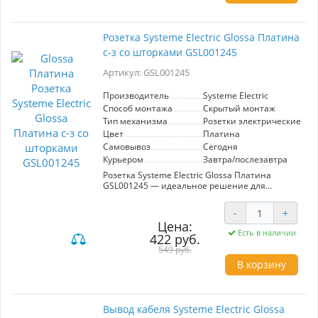
кинотеатрах и офисах, где важно качество
изображения и звука. Обеспечьте своему
медиа-пространству современный и стильный
Розетка Systeme Electric Glossa Платина
вид с этой розеткой.
с-з со шторками GSL001245
Артикул: GSL001245
Производитель
Systeme Electric
Способ монтажа
Скрытый монтаж
Тип механизма
Розетки электрические
Цвет
Платина
Самовывоз
Сегодня
Курьером
Завтра/послезавтра
Розетка Systeme Electric Glossa Платина
GSL001245 — идеальное решение для
современных интерьеров. С ее элегантным
платиновым цветом и встроенными
-
+
шторками, она не только привносит стиль в
Цена:
любое пространство, но и обеспечивает
Есть в наличии
422 руб.
безопасность, предотвращая случайные
контакты с электрическими контактами. Эта
549 руб.
розетка идеально подходит для жилых и
В корзину
офисных помещений, обеспечивая надежное
подключение электроники и бытовых
приборов. Благодаря высокому качеству
материалов и продуманному дизайну, она
Вывод кабеля Systeme Electric Glossa
станет незаменимым элементом в вашем