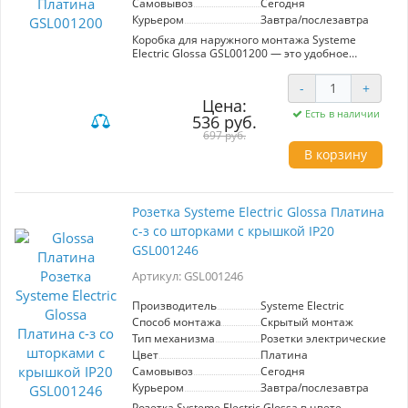
Самовывоз
Сегодня
Курьером
Завтра/послезавтра
Коробка для наружного монтажа Systeme
Electric Glossa GSL001200 — это удобное
решение для установки электрооборудования
в вашем доме или офисе. Выполненная в
-
+
стильном платиновом цвете, она идеально
Цена:
вписывается в любой интерьер. Коробка
Есть в наличии
536 руб.
предназначена для монтажа на стену и
позволяет устанавливать любые функции
697 руб.
скрытого монтажа, обеспечивая лаконичный и
В корзину
современный внешний вид. Изготовленная из
прочного материала PС+ASA, она устойчива к
УФ-излучению и повреждениям, таким как
царапины, что гарантирует ее долговечность.
Розетка Systeme Electric Glossa Платина
Система Electric предлагает надежность и
с-з со шторками с крышкой IP20
высокое качество, превращая ваш проект в
реальность. Выбирая GSL001200, вы получаете
GSL001246
стильный и функциональный элемент для
вашего пространства.
Артикул: GSL001246
Производитель
Systeme Electric
Способ монтажа
Скрытый монтаж
Тип механизма
Розетки электрические
Цвет
Платина
Самовывоз
Сегодня
Курьером
Завтра/послезавтра
Розетка Systeme Electric Glossa в цвете