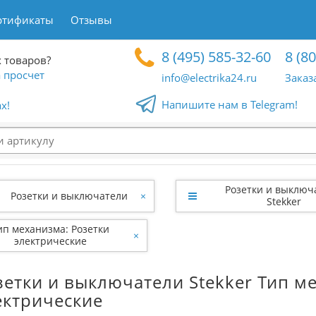
ртификаты
Отзывы
8 (495) 585-32-60
8 (8
 товаров?
 просчет
info@electrika24.ru
Заказ
Напишите нам в Telegram!
x!
Розетки и выключ
Розетки и выключатели
×
Stekker
ип механизма: Розетки
×
электрические
зетки и выключатели Stekker Тип м
ектрические