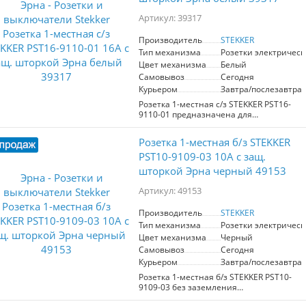
цветом, который гармонично впишется
электрооборудования в вашем доме.
в любой интерьер. Размеры розетки
Артикул: 39317
составляют 65*65*29 мм, что позволяет
легко интегрировать ее в различные
Производитель
STEKKER
пространства. Номинальное
Тип механизма
Розетки электрическ
напряжение 250 В и ток 16 А
обеспечивают надежную работу
Цвет механизма
Белый
устройства, а рабочий диапазон
Самовывоз
Сегодня
температур от 0 до +35 °C делает её
Курьером
Завтра/послезавтра
универсальной для использования в
Розетка 1-местная c/з STEKKER PST16-
помещениях. Розетка имеет степень
9110-01 предназначена для
защиты IP20, что eignet для внутренних
безопасного подключения
условий. Отличная функциональность
электрических приборов. С
и эстетика делают модель PST16-20-20
Розетка 1-местная б/з STEKKER
номинальным током 16А и
надежным выбором для вашего
напряжением 250V, она идеально
PST10-9109-03 10А с защ.
электрического оборудования.
подходит для повседневного
шторкой Эрна черный 49153
использования. Выполненная из
прочного PP и ABS пластика, а также
Артикул: 49153
латунных компонентов, розетка
обладает высокой надежностью и
Производитель
STEKKER
долговечностью. Защитная шторка
Тип механизма
Розетки электрическ
предотвращает случайный контакт с
токоведущими частями, что делает ее
Цвет механизма
Черный
особенно безопасной для детей.
Самовывоз
Сегодня
Размер изделия составляет 55х55х35
Курьером
Завтра/послезавтра
мм, что позволяет легко интегрировать
Розетка 1-местная б/з STEKKER PST10-
его в различные интерьеры. Работает в
9109-03 без заземления
температурном диапазоне от 0 до
предназначена для обеспечения
+35°C и соответствует классу защиты