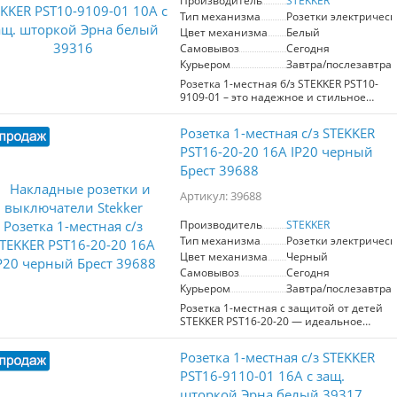
Производитель
STEKKER
также латунных компонентов, розетка
Тип механизма
Розетки электрическ
отличается прочностью и
долговечностью. Эстетически
Цвет механизма
Белый
привлекательный цвет слоновой кости
Самовывоз
Сегодня
гармонично впишется в различные
Курьером
Завтра/послезавтра
дизайны, добавляя нотку изящества.
Розетка 1-местная б/з STEKKER PST10-
Защитные шторки обеспечивают
9109-01 – это надежное и стильное
безопасность, предотвращая
решение для ваших электрических
случайный доступ к электрическим
потребностей. Модель предназначена
контактам. Розетка функционирует в
Розетка 1-местная с/з STEKKER
для установки в местах, где заземление
диапазоне температур от 0 до +35°C и
не требуется. Изготовленная из
PST16-20-20 16А IP20 черный
имеет степень защиты IP20, что делает
прочного PP и ABS пластика, а также
ее идеальной для установки в
Брест 39688
латунных деталей, розетка обладает
помещениях. Производитель STEKKER
хорошей износостойкостью и
гарантирует высокое качество и
Артикул: 39688
долговечностью. Она выполнена в
надежность своей продукции.
классическом белом цвете и легко
Производитель
STEKKER
вписывается в любой интерьер.
Тип механизма
Розетки электрическ
Компактные размеры 55*55*35 мм
делают установку простой и удобной. С
Цвет механизма
Черный
номинальным напряжением 250 В и
Самовывоз
Сегодня
током 10 А, а также диапазоном
Курьером
Завтра/послезавтра
рабочих температур от 0 до +35°C,
Розетка 1-местная с защитой от детей
розетка идеально подходит для
STEKKER PST16-20-20 — идеальное
использования в современных
решение для безопасного
условиях. Степень защиты IP20
подключения электрических приборов
обеспечивает безопасность
Розетка 1-местная c/з STEKKER
в вашем доме. Изготовленная из
эксплуатации. Выберите STEKKER
высококачественного ABS пластика,
PST16-9110-01 16А с защ.
PST10-9109-01 для качественного и
она отличается современным черным
практичного подключения
шторкой Эрна белый 39317