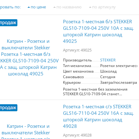
ровать по:
по цене
по названию
по артикулу
Розетка 1-местная б/з STEKKER
GLS10-7109-04 250V 10А с защ.
шторкой Катрин шоколад
49025
Артикул: 49025
Производитель
STEKKER
Тип механизма
Розетки электрическ
Цвет механизма
Шоколад
Самовывоз
Сегодня
Курьером
Завтра/послезавтра
Розетка 1-местная без заземления
STEKKER GLS10-7109-04 станет
отличным решением для вашего
интерьера. Изготовленная из прочного
Розетка 1-местная с/з STEKKER
поликарбоната и латунных
компонентов, она обеспечивает
GLS16-7110-04 250V 16А с защ.
надежность и долговечность.
шторкой Катрин шоколад
Шоколадный цвет придаёт устройству
49028
стильный и современный вид,
идеально вписываясь в различные
Артикул: 49028
дизайнерские решения. Размеры