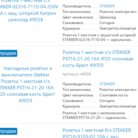
розетки 55*55*35 мм позволяют её
удобно установить даже в
Производитель
STEKKER
ограниченном пространстве. С
Тип механизма
Розетки электрическ
номинальным напряжением 250В и
Цвет механизма
Шоколад
током 10А, она подходит для
Самовывоз
Сегодня
большинства бытовых приборов.
Курьером
Завтра/послезавтра
Рабочий диапазон температур от 0 до
+35°C и степень защиты IP20
Розетка 1-местная с защитной шторкой
гарантируют безопасное
STEKKER GLS16-7110-04 — идеальное
использование в помещении. Защита
решение для вашего дома или офиса.
шторками предотвращает случайные
Артикул 49028, данный электроартикул
Розетка 1-местная с/з STEKKER
прикосновения, что особенно
оснащен одним гнездом и
актуально в домах с детьми. Надежный
заземлением, что обеспечивает
PST16-21-20 16А IP20 слоновая
выбор для вашего дома от
безопасность при эксплуатации.
кость Брест 49059
производителя STEKKER!
Изготовленная из качественных
материалов — поликарбоната и латуни
Артикул: 49059
— она гарантирует долговечность и
надежность. Шоколадный цвет и
Производитель
STEKKER
компактные размеры (55x55x35 мм)
Тип механизма
Розетки электрическ
позволят легко вписать розетку в
любой интерьер. Розетка имеет
Цвет механизма
Слоновая кость
номинальное напряжение 250 В и ток
Самовывоз
Сегодня
16А, что подходит для большинства
Курьером
Завтра/послезавтра
электроприборов. Рабочий диапазон
Розетка 1-местная с заземлением
температур от 0 до +35°C и степень
STEKKER PST16-21-20 — идеальное
защиты IP20 обеспечивают стабильную
решение для вашей электропроводки.
работу в различных условиях.
Артикул 49059. Изготовлена из
Выбирайте STEKKER GLS16-7110-04 для
Розетка 1-местная б/з STEKKER
прочного ABS пластика, она обладает
надежного и стильного подключения
приятным цветом слоновой кости,
PST10-9109-02 10А с защ.
электрооборудования!