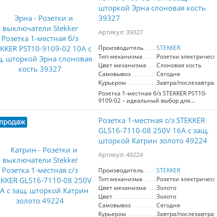
который гармонично впишется в
шторкой Эрна слоновая кость
любой интерьер. Размеры устройства
39327
составляют 65х65х41 мм, что делает его
компактным и удобным в установке.
Артикул: 39327
Номинальное напряжение — 250 В, ток
— 16 А, что гарантирует надежное
функционирование даже при высоких
Производитель
STEKKER
нагрузках. Розетка устойчива к
Тип механизма
Розетки электрическ
диапазону температур от 0 до +35°C и
Цвет механизма
Слоновая кость
имеет степень защиты IP20, что
Самовывоз
Сегодня
обеспечивает ее безопасность в
Курьером
Завтра/послезавтра
условиях жилых помещений.
Продукция STEKKER — это синоним
Розетка 1-местная б/з STEKKER PST10-
качества и надежности. Выбирая
9109-02 – идеальный выбор для
данную розетку, вы получаете
создания комфортного и безопасного
стильный и практичный элемент для
электрического подключения.
Розетка 1-местная с/з STEKKER
вашего дома или офиса.
Изготовленная из высококачественных
PP и ABS пластиков, эта модель
GLS16-7110-08 250V 16А с защ.
отличается отличной прочностью и
шторкой Катрин золото 49224
долговечностью. Элегантный цвет
слоновой кости гармонично
Артикул: 49224
вписывается в любой интерьер,
сочетая практичность с эстетикой.
Производитель
STEKKER
Розетка рассчитана на номинальное
Тип механизма
Розетки электрическ
напряжение 250В и ток 10А, что делает
ее подходящей для большинства
Цвет механизма
Золото
домашних приборов. Обеспеченная
Цвет
Золото
защитной шторкой, она эффективно
Самовывоз
Сегодня
предохраняет от случайного контакта с
Курьером
Завтра/послезавтра
живыми частями, что особенно важно