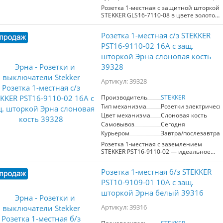
для семей с детьми. Размеры (55*55*35
Розетка 1-местная с защитной шторкой
мм) и степень защиты IP20 позволяют
STEKKER GLS16-7110-08 в цвете золото –
устанавливать эту розетку в
это идеальное решение для
помещениях с нормальным уровнем
обеспечения безопасности и стиля в
Розетка 1-местная с/з STEKKER
влажности. Рабочий температурный
вашем интерьере. С максимальным
диапазон от 0 до +35°C гарантирует
током в 16А и напряжением 250В, она
PST16-9110-02 16А с защ.
надежную эксплуатацию в различных
подходит для подключения бытовой
шторкой Эрна слоновая кость
условиях. Выбирайте надежность и
техники и электрооборудования.
39328
стиль с продукцией STEKKER!
Защитная шторка предотвращает
случайный контакт с токоведущими
Артикул: 39328
частями, что особенно важно в домах с
детьми или животными. Элегантный
золотой цвет дополнит любой
Производитель
STEKKER
интерьер, добавляя ему роскоши.
Тип механизма
Розетки электрическ
Розетка будет полезна в гостиных,
Цвет механизма
Слоновая кость
спальнях и офисах, где важны как
Самовывоз
Сегодня
функциональность, так и эстетика.
Курьером
Завтра/послезавтра
Розетка 1-местная с заземлением
STEKKER PST16-9110-02 — идеальное
решение для установки в любых
помещениях. С гнездом мощностью до
Розетка 1-местная б/з STEKKER
16А и номинальным напряжением
250В, она обеспечивает надежное
PST10-9109-01 10А с защ.
подключение приборов. Компактные
шторкой Эрна белый 39316
размеры (55*55*35 мм) позволяют
легко интегрировать ее в любой
Артикул: 39316
интерьер. Изготовленная из
качественного PP и ABS пластика, а