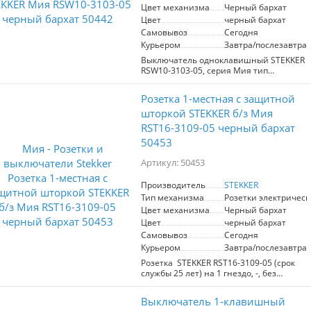
Цвет механизма
Черный бархат
Цвет
черный бархат
Самовывоз
Сегодня
Курьером
Завтра/послезавтра
Выключатель одноклавишный STEKKER
RSW10-3103-05, серия Мия тип
установки - скрытый, размер изделия
71*71*41,5мм., цвет черный бархат,
Розетка 1-местная с защитной
материал изделия поликарбонат,
латунь, сталь. Номинальное
шторкой STEKKER б/з Мия
напряжение 250 , номинальный ток
RST16-3109-05 черный бархат
10А, 20
50453
Артикул: 50453
Производитель
STEKKER
Тип механизма
Розетки электрическ
Цвет механизма
Черный бархат
Цвет
черный бархат
Самовывоз
Сегодня
Курьером
Завтра/послезавтра
Розетка STEKKER RST16-3109-05 (срок
службы 25 лет) на 1 гнездо, -, без
заземления. Материал: поликарбонат,
бронза, сталь, цвет черный бархат,
Выключатель 1-клавишный
размер 71*71*35мм. Номинальное