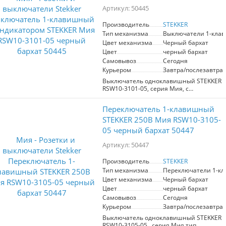
Артикул: 50445
Производитель
STEKKER
Тип механизма
Выключатели 1-кла
Цвет механизма
Черный бархат
Цвет
черный бархат
Самовывоз
Сегодня
Курьером
Завтра/послезавтра
Выключатель одноклавишный STEKKER
RSW10-3101-05, серия Мия, с
подсветкой (черный бархат), тип
установки - скрытый, размер изделия
Переключатель 1-клавишный
71*71*41,5мм., цвет черный бархат,
материал изделия поликарбонат,
STEKKER 250В Мия RSW10-3105-
латунь, сталь. Номинальное
05 черный бархат 50447
напряжение 250 , номинальный ток
10А, 20
Артикул: 50447
Производитель
STEKKER
Тип механизма
Переключатели 1-к
Цвет механизма
Черный бархат
Цвет
черный бархат
Самовывоз
Сегодня
Курьером
Завтра/послезавтра
Выключатель одноклавишный STEKKER
RSW10-3105-05 , серия Мия тип