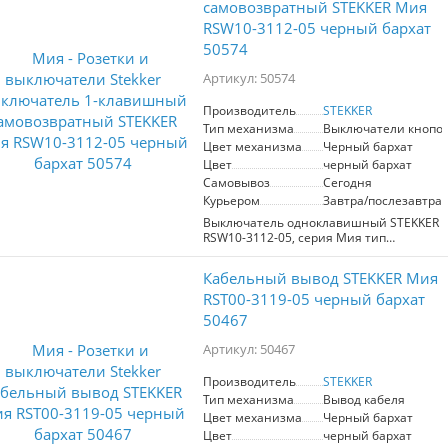
напряжение 250, номинальный ток
самовозвратный STEKKER Мия
16А, диапазон рабочих
RSW10-3112-05 черный бархат
температур 0..+35°C, 20
50574
Артикул: 50574
Производитель
STEKKER
Тип механизма
Выключатели кнопо
Цвет механизма
Черный бархат
Цвет
черный бархат
Самовывоз
Сегодня
Курьером
Завтра/послезавтра
Выключатель одноклавишный STEKKER
RSW10-3112-05, серия Мия тип
установки - скрытый, размер изделия
71*71*41,5мм., цвет черный бархат,
Кабельный вывод STEKKER Мия
материал изделия поликарбонат.
Номинальное напряжение 250 ,
RST00-3119-05 черный бархат
номинальный ток 10А, 20
50467
Артикул: 50467
Производитель
STEKKER
Тип механизма
Вывод кабеля
Цвет механизма
Черный бархат
Цвет
черный бархат