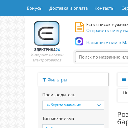
Бонусы
Доставка и оплата
Контакты
Се
Есть список нужных
Отправить смету на
Напишите нам в Ma
Интернет магазин
электротоваров
Фильтры
Цв
Производитель
Выберите значение
Ро
Тип механизма
ба