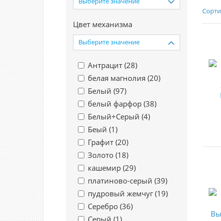
Выберите значение
Сорти
Цвет механизма
Выберите значение
Антрацит (
28
)
белая магнолия (
20
)
Белый (
97
)
белый фарфор (
38
)
Белый+Серый (
4
)
Беый (
1
)
Графит (
20
)
Золото (
18
)
кашемир (
29
)
платиново-серый (
39
)
пудровый жемчуг (
19
)
Серебро (
36
)
Серый (
1
)