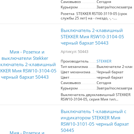
Самовывоз
Сегодня
Курьером
Завтра/послезавтра
Розетка STEKKER RST00-3119-05 (срок
службы 25 лет) на - гнездо, -, -.
Материал: поликарбонат, цвет черный
бархат, размер 71*71*38мм.
Выключатель 2-клавишный
Номинальное напряжение -,
номинальный ток -, диапазон рабочих
STEKKER Мия RSW10-3104-05
температур 0..+35°C, IP20
черный бархат 50443
Артикул: 50443
Производитель
STEKKER
Тип механизма
Выключатели 2-кла
Цвет механизма
Черный бархат
Цвет
черный бархат
Самовывоз
Сегодня
Курьером
Завтра/послезавтра
Выключатель двухклавишный STEKKER
RSW10-3104-05, серия Мия тип
установки - скрытый, размер изделия
71*71*41,5мм., цвет черный бархат,
Выключатель 1-клавишный c
материал изделия поликарбонат,
латунь, сталь. Номинальное
индикатором STEKKER Мия
напряжение 250 , номинальный ток
RSW10-3101-05 черный бархат
10А, 20
50445