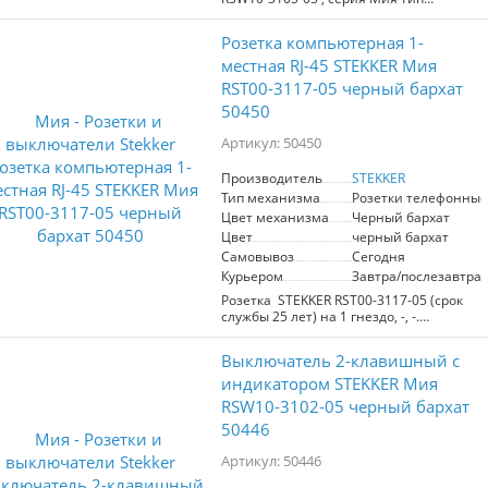
установки - скрытый, размер изделия
71*71*41,5мм., цвет черный бархат,
Розетка компьютерная 1-
материал изделия поликарбонат,
латунь, сталь. Номинальное
местная RJ-45 STEKKER Мия
напряжение 250 , номинальный ток
RST00-3117-05 черный бархат
10А, 20
50450
Артикул: 50450
Производитель
STEKKER
Тип механизма
Розетки телефонные
Цвет механизма
Черный бархат
Цвет
черный бархат
Самовывоз
Сегодня
Курьером
Завтра/послезавтра
Розетка STEKKER RST00-3117-05 (срок
службы 25 лет) на 1 гнездо, -, -.
Материал: поликарбонат, латунь, сталь,
цвет черный бархат, размер
Выключатель 2-клавишный c
71*71*40мм. Номинальное
напряжение 60, номинальный ток 1A,
индикатором STEKKER Мия
диапазон рабочих температур 0..+35°C,
RSW10-3102-05 черный бархат
20
50446
Артикул: 50446