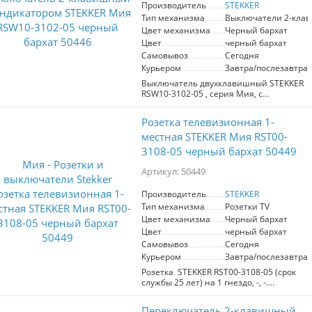
Производитель
STEKKER
Тип механизма
Выключатели 2-кла
Цвет механизма
Черный бархат
Цвет
черный бархат
Самовывоз
Сегодня
Курьером
Завтра/послезавтра
Выключатель двухклавишный STEKKER
RSW10-3102-05 , серия Мия, с
подсветкой (белый), тип установки -
скрытый, размер изделия
Розетка телевизионная 1-
71*71*41,5мм., цвет черный бархат,
материал изделия поликарбонат,
местная STEKKER Мия RST00-
латунь, сталь. Номинальное
3108-05 черный бархат 50449
напряжение 250 , номинальный ток
10А, 20
Артикул: 50449
Производитель
STEKKER
Тип механизма
Розетки TV
Цвет механизма
Черный бархат
Цвет
черный бархат
Самовывоз
Сегодня
Курьером
Завтра/послезавтра
Розетка STEKKER RST00-3108-05 (срок
службы 25 лет) на 1 гнездо, -, -.
Материал: поликарбонат, латунь, сталь,
цвет черный бархат, размер
Переключатель 2-клавишный