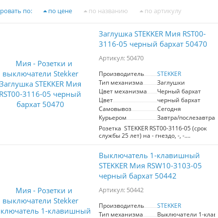
ровать по:
по цене
по названию
по артикулу
Заглушка STEKKER Мия RST00-
3116-05 черный бархат 50470
Артикул: 50470
Производитель
STEKKER
Тип механизма
Заглушки
Цвет механизма
Черный бархат
Цвет
черный бархат
Самовывоз
Сегодня
Курьером
Завтра/послезавтра
Розетка STEKKER RST00-3116-05 (срок
службы 25 лет) на - гнездо, -, -.
Материал: поликарбонат, цвет черный
бархат, размер 71*71*29мм.
Выключатель 1-клавишный
Номинальное напряжение 250,
номинальный ток -, диапазон рабочих
STEKKER Мия RSW10-3103-05
температур 0..+35°C, IP20
черный бархат 50442
Артикул: 50442
Производитель
STEKKER
Тип механизма
Выключатели 1-кла