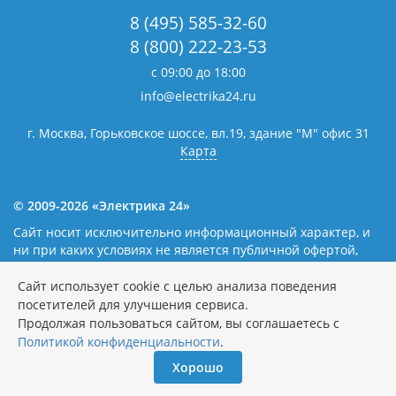
8 (495) 585-32-60
8 (800) 222-23-53
с 09:00 до 18:00
info@electrika24.ru
г. Москва, Горьковское шоссе, вл.19,
здание "М" офис 31
Карта
© 2009-2026 «Электрика 24»
Сайт носит исключительно информационный характер, и
ни при каких условиях не является публичной офертой,
определяемой положениями статьи 437(2) Гражданского
кодекса Российской Федерации. Наличие и цены уточняйте
Сайт использует cookie с целью анализа поведения
у наших операторов.
Политика обработки персональных
посетителей для улучшения сервиса.
данных
Продолжая пользоваться сайтом, вы соглашаетесь с
Политикой конфиденциальности
.
Хорошо