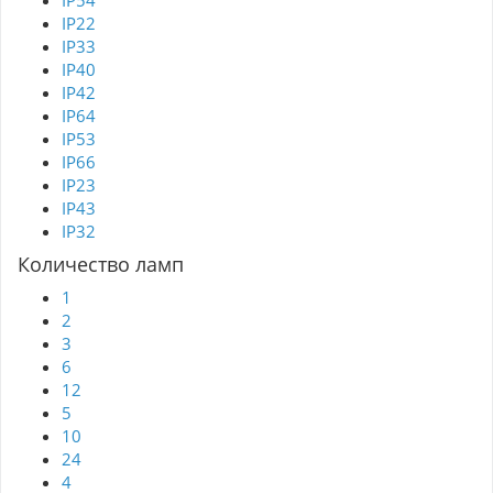
IP54
IP22
IP33
IP40
IP42
IP64
IP53
IP66
IP23
IP43
IP32
Количество ламп
1
2
3
6
12
5
10
24
4