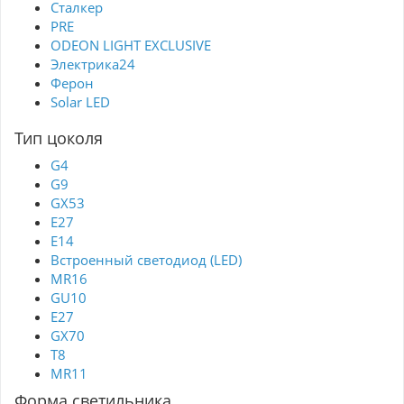
Сталкер
PRE
ODEON LIGHT EXCLUSIVE
Электрика24
Ферон
Solar LED
Тип цоколя
G4
G9
GX53
Е27
E14
Встроенный светодиод (LED)
MR16
GU10
E27
GX70
T8
MR11
Форма светильника