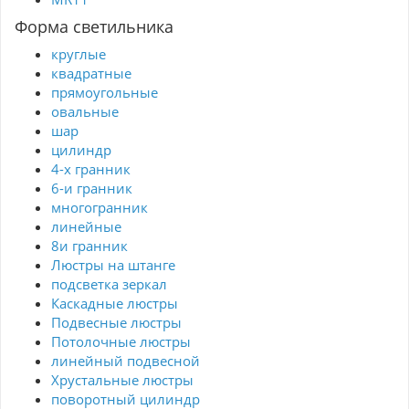
Форма светильника
круглые
квадратные
прямоугольные
овальные
шар
цилиндр
4-х гранник
6-и гранник
многогранник
линейные
8и гранник
Люстры на штанге
подсветка зеркал
Каскадные люстры
Подвесные люстры
Потолочные люстры
линейный подвесной
Хрустальные люстры
поворотный цилиндр