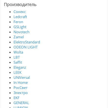
Производитель
Сонекс
Ledcraft
Feron
GSLight
Novotech
Zamel
ElektroStandard
ODEON LIGHT
Wolta
LBT
Saffit
Eleganz
LEEK
UNIVersal
In Home
РосСвет
Электро
EKF
GENERAL
LUMION