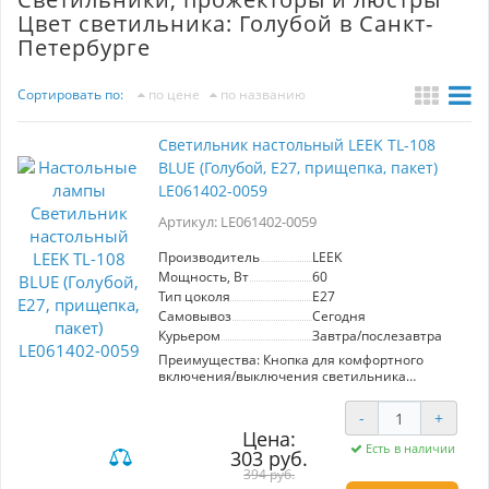
Цвет светильника: Голубой в Санкт-
Петербурге
Сортировать по:
по цене
по названию
Светильник настольный LEEK TL-108
BLUE (Голубой, E27, прищепка, пакет)
LE061402-0059
Артикул: LE061402-0059
Производитель
LEEK
Мощность, Вт
60
Тип цоколя
E27
Самовывоз
Сегодня
Курьером
Завтра/послезавтра
Преимущества: Кнопка для комфортного
включения/выключения светильника
встроена в корпус основания; Конструкция
настольного светильника позволяет плавно
-
+
регулировать наклон и поворот плафона;
Цена:
Прочный и легкий корпус идеально подойдет
Есть в наличии
303 руб.
для ежедневного использования; Компактные
размеры позволяют удобно разместить
394 руб.