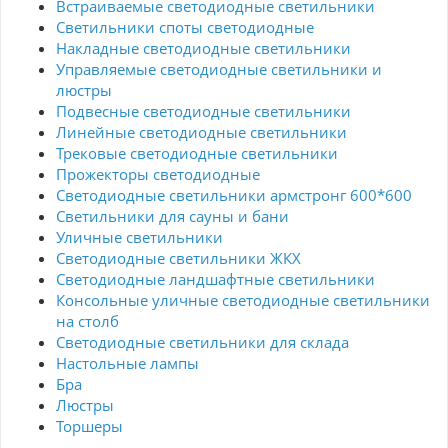
Встраиваемые светодиодные светильники
регулировать наклон и поворот плафона;
ваше пространство.
Прочный и легкий корпус идеально подойдет
Светильники споты светодиодные
для ежедневного использования; Компактные
Накладные светодиодные светильники
размеры позволяют удобно разместить
Управляемые светодиодные светильники и
светильник даже на небольшом рабочем
столе; Светильник изготовлен из негорючих и
люстры
нетоксичных материалов, прост в установке и
Подвесные светодиодные светильники
эксплуатации
Линейные светодиодные светильники
Трековые светодиодные светильники
Прожекторы светодиодные
Светодиодные светильники армстронг 600*600
Светильники для сауны и бани
Уличные светильники
Светодиодные светильники ЖКХ
Светодиодные ландшафтные светильники
Консольные уличные светодиодные светильники
на столб
Светодиодные светильники для склада
Настольные лампы
Бра
Люстры
Торшеры