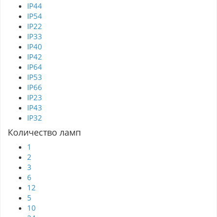
IP44
IP54
IP22
IP33
IP40
IP42
IP64
IP53
IP66
IP23
IP43
IP32
Количество ламп
1
2
3
6
12
5
10