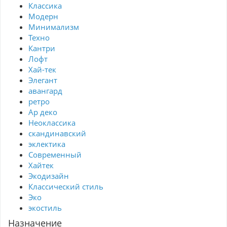
Классика
Модерн
Минимализм
Техно
Кантри
Лофт
Хай-тек
Элегант
авангард
ретро
Ар деко
Неоклассика
скандинавский
эклектика
Современный
Хайтек
Экодизайн
Классический стиль
Эко
экостиль
Назначение