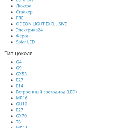
Люксэл
Сталкер
PRE
ODEON LIGHT EXCLUSIVE
Электрика24
Ферон
Solar LED
Тип цоколя
G4
G9
GX53
Е27
E14
Встроенный светодиод (LED)
MR16
GU10
E27
GX70
T8
MR11