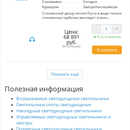
Самовывоз
Сегодня
Курьером
Завтра/послезавтра
Стеклянный декор линии Focco в виде тонких
стеклянных трубочек выглядит очень
эффектно, особенно в сочетании с ободом
бронзового цвета. Высококачественное стекло
-
+
не уступает хрусталю по своим качествам: свет
Цена:
будет мерцать и переливаться, усиливая
68 891
Есть в наличии
великолепное рассеивание.
руб.
89 558 руб.
В корзину
Показать ещё
Полезная информация
Встраиваемые светодиодные светильники
Светильники споты светодиодные
Накладные светодиодные светильники
Управляемые светодиодные светильники и
люстры
Подвесные светодиодные светильники