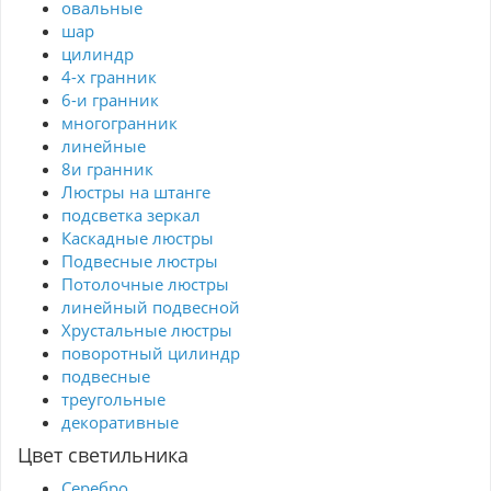
овальные
шар
цилиндр
4-х гранник
6-и гранник
многогранник
линейные
8и гранник
Люстры на штанге
подсветка зеркал
Каскадные люстры
Подвесные люстры
Потолочные люстры
линейный подвесной
Хрустальные люстры
поворотный цилиндр
подвесные
треугольные
декоративные
Цвет светильника
Серебро