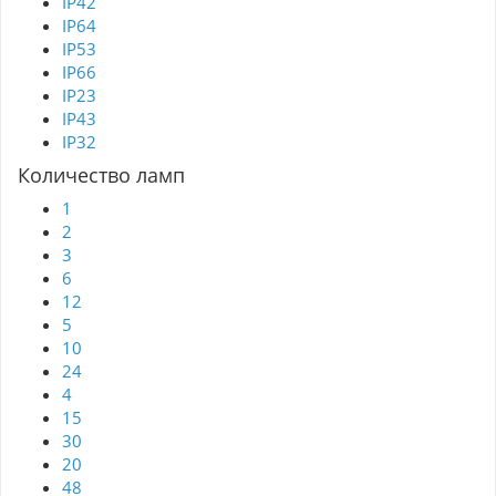
IP42
IP64
IP53
IP66
IP23
IP43
IP32
Количество ламп
1
2
3
6
12
5
10
24
4
15
30
20
48