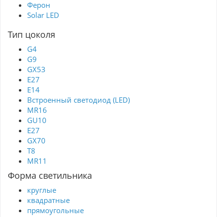
Ферон
Solar LED
Тип цоколя
G4
G9
GX53
Е27
E14
Встроенный светодиод (LED)
MR16
GU10
E27
GX70
T8
MR11
Форма светильника
круглые
квадратные
прямоугольные