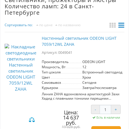
Количество ламп: 24 в Санкт-
Петербурге
Сортировать по:
по цене
по названию
Настенный светильник ODEON LIGHT
7059/12WL ZAHA
Артикул: 0049041
Производитель
ODEON LIGHT
Мощность, Вт
12
Тип цоколя
Встроенный светодиод (LE
Цвет
Хром
Самовывоз
Сегодня
Курьером
Завтра/послезавтра
Линия ZAHA вдохновлена архитектурой Захи
Хадид с плавными тонкими парящими
футуристичными линиями. Материал
арматуры выполнен из нержавеющей стали.
-
+
Светодиодный источник света установлен на
Цена:
стеклотекстолитовых подложках в рассеянном
14 637
Есть в наличии
порядке.
руб.
19 028 руб.