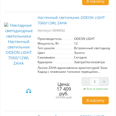
В корзину
Настенный светильник ODEON LIGHT
7060/12WL ZAHA
Артикул: 0049042
Производитель
ODEON LIGHT
Мощность, Вт
12
Тип цоколя
Встроенный светодиод (LE
Цвет
Золото
Самовывоз
Сегодня
Курьером
Завтра/послезавтра
Линия ZAHA вдохновлена архитектурой Захи
Хадид с плавными тонкими парящими
футуристичными линиями. Материал
арматуры выполнен из
-
+
гальванизированной нержавеющей стали.
Цена:
Светодиодный источник света установлен на
17 409
Есть в наличии
стеклотекстолитовых подложках в рассеянном
руб.
порядке.
22 632 руб.
В корзину