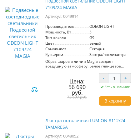
Подвесной светильник ODEON LIGHT
7109/24 MAGIA
Артикул: 0049914
Производитель
ODEON LIGHT
Мощность, Вт
5
Тип цоколя
G9
Цвет
Белый
Самовывоз
Сегодня
Курьером
Завтра/послезавтра
Образ шаров в линии Magia создает
воздушную атмосферу. Белое глянцевое
молочное стекло выполнено с эффектом
облачного узора, придает визаульное сходство
-
+
светильнику с алебастром.
Цена:
56 690
Есть в наличии
руб.
73 697 руб.
В корзину
Люстра потолочная LUMION 8112/24
TAMARESA
Артикул: 0048052