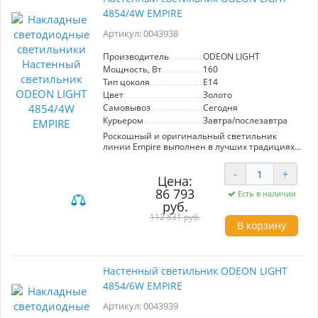
современным элементом интерьера.
Встроенный светодиод (LED) гарантирует
4854/4W EMPIRE
энергоэффективность и долговечность.
Отличный выбор для создания комфортной
Артикул: 0043938
атмосферы в вашем пространстве.
Производитель
ODEON LIGHT
Мощность, Вт
160
Тип цоколя
E14
Цвет
Золото
Самовывоз
Сегодня
Курьером
Завтра/послезавтра
Роскошный и оригинальный светильник
линии Empire выполнен в лучших традициях
стиля ар деко: правильная скругленная форма,
большой размер, богатая детализация и
-
+
красивое сочетание материалов. Чередование
Цена:
металлических трубочек из полированного
86 793
Есть в наличии
металла и высококачественного стекла делает
руб.
рассеивание света равномерным и мягким.
112 831 руб.
Сбоку на металлической делали наносится
В корзину
аккуратная гравировка с фирменным
штампом ODEON LIGHT EXCLUSIVE. Дизайн
светильника Empire создан подчеркнуть
роскошь интерьера. Особенно красиво
Настенный светильник ODEON LIGHT
светильник будет смотреться в просторных
4854/6W EMPIRE
залах с вертикальными формами отделки, во
входных группах интерьеров, холлах.
Артикул: 0043939