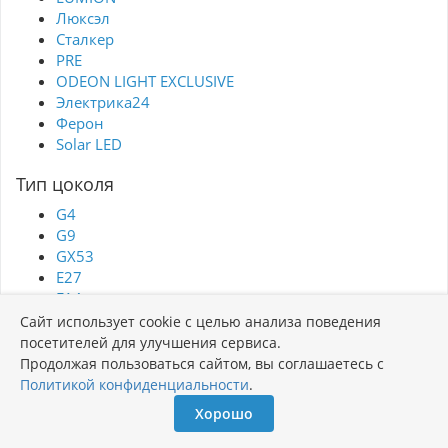
Люксэл
Сталкер
PRE
ODEON LIGHT EXCLUSIVE
Электрика24
Ферон
Solar LED
Тип цоколя
G4
G9
GX53
Е27
E14
Встроенный светодиод (LED)
Сайт использует cookie с целью анализа поведения
MR16
посетителей для улучшения сервиса.
GU10
Продолжая пользоваться сайтом, вы соглашаетесь с
E27
Политикой конфиденциальности
.
GX70
Хорошо
T8
MR11