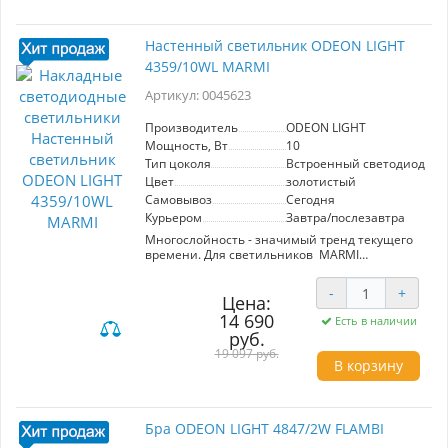
Настенный светильник ODEON LIGHT
4359/10WL MARMI
Артикул: 0045623
Производитель
ODEON LIGHT
Мощность, Вт
10
Тип цоколя
Встроенный светодиод (LE
Цвет
золотистый
Самовывоз
Сегодня
Курьером
Завтра/послезавтра
Многослойность - значимый тренд текущего
времени. Для светильников MARMI
примечательно использование разных форм и
материалов - металла, акрила и мрамора, что
-
+
делает его настоящей изюминкой в
Цена:
интерьере.
14 690
Есть в наличии
руб.
19 097 руб.
В корзину
Бра ODEON LIGHT 4847/2W FLAMBI