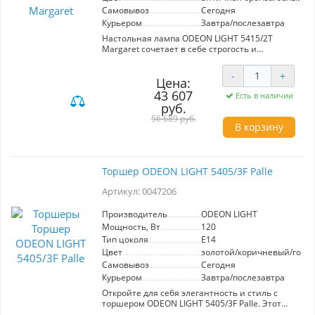
ярким элементом интерьера. Выключатель
Самовывоз
Сегодня
удобно расположен как на шнуре, так и на
базе, предоставляя дополнительный комфорт
Курьером
Завтра/послезавтра
в использовании. Выбор этой лампы от ODEON
Настольная лампа ODEON LIGHT 5415/2T
LIGHT — это выбор в пользу стиля и качества.
Margaret сочетает в себе строгость и
элегантность стиля Ар-деко. Отделка в цвете
античной бронзы и оригинальные
-
+
металлические штоки обеспечивают
Цена:
изысканный вид, а белое матовое стекло
43 607
Есть в наличии
рассеивает свет, создавая приятную уютную
руб.
атмосферу. С мощностью 80 Вт и
56 689 руб.
напряжением 220V лампа обеспечивает
В корзину
достаточное освещение для рабочего стола
или уголка для чтения. Тип цоколя E27
позволяет использовать широкий выбор
лампочек, что делает её универсальным
Торшер ODEON LIGHT 5405/3F Palle
решением для дома. Идеальный выбор для
тех, кто ценит сочетание практичности и
Артикул: 0047206
дизайнерских решений в интерьере.
Производитель
ODEON LIGHT
Мощность, Вт
120
Тип цоколя
E14
Цвет
золотой/коричневый/голу
Самовывоз
Сегодня
Курьером
Завтра/послезавтра
Откройте для себя элегантность и стиль с
торшером ODEON LIGHT 5405/3F Palle. Этот
уникальный осветительный прибор сочетает в