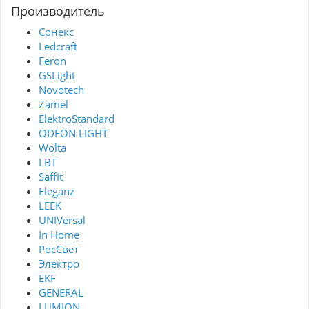
Производитель
Сонекс
Ledcraft
Feron
GSLight
Novotech
Zamel
ElektroStandard
ODEON LIGHT
Wolta
LBT
Saffit
Eleganz
LEEK
UNIVersal
In Home
РосСвет
Электро
EKF
GENERAL
LUMION