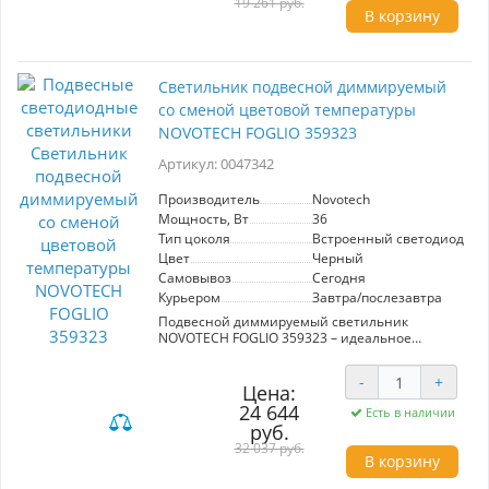
19 261 руб.
В корзину
Светильник подвесной диммируемый
со сменой цветовой температуры
NOVOTECH FOGLIO 359323
Артикул: 0047342
Производитель
Novotech
Мощность, Вт
36
Тип цоколя
Встроенный светодиод (LE
Цвет
Черный
Самовывоз
Сегодня
Курьером
Завтра/послезавтра
Подвесной диммируемый светильник
NOVOTECH FOGLIO 359323 – идеальное
решение для создания комфортной
атмосферы в любом интерьере. Уникальная
-
+
функция смены цветовой температуры
Цена:
позволяет легко переключаться между теплым
24 644
Есть в наличии
и холодным светом, подстраиваясь под ваше
руб.
настроение или время суток. Светильник
32 037 руб.
оснащен встроенными светодиодами,
В корзину
обеспечивающими яркость в диапазоне от
10% до 100%, что позволяет эффективно