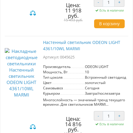
-
+
декора и различных дизайнерских фишек,
Цена:
настенный и подвесной светильники Frida
11 918
Есть в наличии
выглядят притягательно и впечатляюще в
руб.
матовом отблеске античной бронзы.
15 493 руб.
В корзину
Настенный светильник ODEON LIGHT
4361/10WL MARMI
Артикул: 0045625
Производитель
ODEON LIGHT
Мощность, Вт
10
Тип цоколя
Встроенный светодиод (LE
Цвет
золотистый
Самовывоз
Сегодня
Курьером
Завтра/послезавтра
Многослойность — значимый тренд текущего
времени. Для светильников MARMI
примечательно использование разных форм и
материалов: металла, акрила и мрамора, что
-
+
делает его настоящей изюминкой в
Цена:
интерьере.
14 816
Есть в наличии
руб.