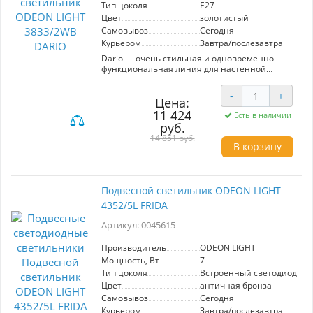
светильник легко впишется в любой интерьер,
Тип цоколя
E27
добавляя изысканности и современности.
Цвет
золотистый
Самовывоз
Сегодня
Курьером
Завтра/послезавтра
Dario — очень стильная и одновременно
функциональная линия для настенной
подсветки как в жилых помещениях, так и в
объектах HoReCa. Металлический корпус
-
+
выполнен в золотистом цвете, светильник
Цена:
дает рассеивание вверх и вниз для эффектной
11 424
Есть в наличии
подсветки фактуры стен. Модель представлена
руб.
в двух диаметрах: 60 и 80 мм, которые отлично
14 851 руб.
будут чередоваться на стене рядом.
В корзину
Подвесной светильник ODEON LIGHT
4352/5L FRIDA
Артикул: 0045615
Производитель
ODEON LIGHT
Мощность, Вт
7
Тип цоколя
Встроенный светодиод (LE
Цвет
античная бронза
Самовывоз
Сегодня
Курьером
Завтра/послезавтра