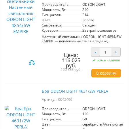
Производитель
ODEON LIGHT
Мощность, Вт
240
Тип цоколя
E14
Цвет
Золото
Самовывоз
Сегодня
Курьером
Завтра/послезавтра
Настенный светильник ODEON LIGHT 4854/6W
EMPIRE — воплощение стиля арт-деко,
который добавит роскошь в любой интерьер. С
артикулом 43939, этот светильник гармонично
-
+
сочетает в себе полированные металлические
Цена:
трубочки и высококачественное стекло,
116 025
Есть в наличии
создавая мягкое и равномерное рассеивание
руб.
света. Его крупный размер (длина 210 см) и
150 833 руб.
уникальная форма в сочетании с золотистым
В корзину
оттенком подчеркивают изысканность
дизайна. Важно отметить аккуратную
гравировку на металлической основе, которая
подтверждает эксклюзивность бренда ODEON
Бра ODEON LIGHT 4631/2W PERLA
LIGHT. Мощность 240 Вт и напряжение 220V
делают этот светильник идеальным
Артикул: 0042496
решением для просторных залов и входных
групп. Он станет настоящей жемчужиной
Производитель
ODEON LIGHT
вашего интерьера, выделяясь элегантностью
Мощность, Вт
120
и утонченностью. Подчеркните стиль и
изящество вашего пространства с этим
Тип цоколя
G9
великолепным светильником!
Цвет
серебристый/стекло/метал