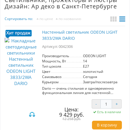
Дизайн: Ар деко в Санкт-Петербурге
Сортировать по:
по цене
по названию
Настенный светильник ODEON LIGHT
3833/2WA DARIO
Артикул: 0042306
Производитель
ODEON LIGHT
Мощность, Вт
14
Тип цоколя
E27
Цвет
золотистый
Самовывоз
Сегодня
Курьером
Завтра/послезавтра
Dario — очень стильная и одновременно
функциональная линия для настенной
подсветки как в жилых помещениях, так и в
объектах HoReCa. Металлический корпус
-
+
выполнен в золотистом цвете, светильник
Цена:
дает рассеивание вверх и вниз для эффектной
Есть в наличии
9 429 руб.
подсветки фактуры стен. Модель представлена
в двух диаметрах: 60 и 80 мм, которые отлично
12 258 руб.
будут чередоваться на стене рядом.
В корзину