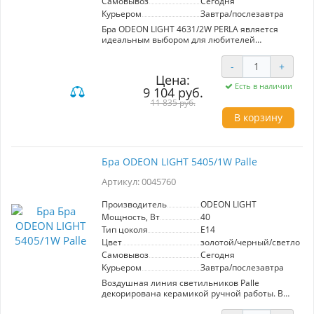
Самовывоз
Сегодня
Курьером
Завтра/послезавтра
Бра ODEON LIGHT 4631/2W PERLA является
идеальным выбором для любителей
современного дизайна с элементами
классики. Этот светильник выделяется
-
+
благодаря своим массивным плафонам из
Цена:
стекла и элегантным металлическим
Есть в наличии
9 104 руб.
цепочкам. Интересную особенность
представляет серебристое покрытие с
11 835 руб.
техникой браширования, придавая изделию
В корзину
модный золотистый оттенок, который не
выгорает и не темнеет со временем.
Бра оснащена двумя источниками света,
Бра ODEON LIGHT 5405/1W Palle
расположенными вверх и вниз, что
обеспечивает равномерное освещение
Артикул: 0045760
пространства. Используемый тип цоколя G9
позволяет выбирать из широкого
Производитель
ODEON LIGHT
ассортимента совместимых ламп,
Мощность, Вт
40
поддерживая мощность до 10 Вт на каждую из
них при напряжении в 220V. Благодаря этому
Тип цоколя
E14
ODEON LIGHT 4631/2W станет не только
Цвет
золотой/черный/светлозе
элементом декора, но и функциональным
Самовывоз
Сегодня
источником света для вашего дома. Этот
Курьером
Завтра/послезавтра
светильник придаст изысканность и
оригинальность любому интерьеру,
Воздушная линия светильников Palle
подчеркивая безупречный вкус хозяев.
декорирована керамикой ручной работы. В
ней красиво сочетаются гофрированная