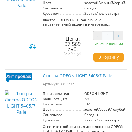
ярким акцентом в дизайне вашего дома.
Цвет
золотой/черный/серый/св
Самовывоз
Сегодня
Курьером
Завтра/послезавтра
Люстра ODEON LIGHT 5405/6 Palle —
выразительный акцент в интерьере,
сочетающий элегантность и
функциональность. Этот светильник уникален
-
+
благодаря своей воздушной конструкции с
Цена:
элементами ручной работы. Особая
37 569
Есть в наличии
гофрированная керамика серых оттенков,
руб.
дополненная акцентной светло-зеленой
48 840 руб.
кисточкой и черными стеклянными бусинами,
В корзину
создает неповторимый образ. Металлические
детали, выполненные с покрытием из золотой
гальваники, придают изделию роскошь и
статус.
Люстра ODEON LIGHT 5405/7 Palle
С мощностью 240 Вт и напряжением 220V, эта
Артикул: 0047207
люстра обеспечивает достаточное освещение
для любого помещения, будь то гостиная или
Производитель
ODEON LIGHT
столовая. Модель оснащена шестью
Мощность, Вт
280
лампочками с типом цоколя E14, что позволяет
эффективно распределять свет.
Тип цоколя
E14
Цвет
золотой/серый/голубой/з
Продуманная конструкция предусматривает
Самовывоз
Сегодня
возможность регулировки высоты с помощью
Курьером
Завтра/послезавтра
наборной штанги, что делает светильник
адаптивным к различным пространствам и
Осветите свой дом стильно с люстрой ODEON
высотам потолков. Цветовая палитра
LIGHT 5405/7 Palle. Этот элегантный