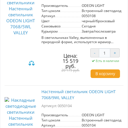
Производитель
ODEON LIGHT
Тип цоколя
Встроенный светодиод (LE
Артикул
0050108
Цвет
черный/бронзовый
Самовывоз
Сегодня
Курьером
Завтра/послезавтра
В светильниках Valley, выполненных в
природной форме, используется мрамор
Bidasar Green/Rain Forest, оттенки которого
могут варьироваться от темно-зеленого до
-
+
светлого с прожилками от белого цвета до
Цена:
коричневого. В комплект входит съемный
15 519
Есть в наличии
декорна магните в виде улитки из настоящей
руб.
латуни.
20 175 руб.
В корзину
Настенный светильник ODEON LIGHT
7068/9WL VALLEY
Артикул: 0050104
Производитель
ODEON LIGHT
Тип цоколя
Встроенный светодиод (LE
Артикул
0050104