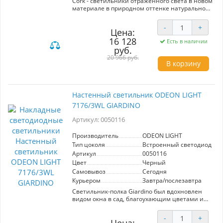
Cork - светильники отраженного света в новом
материале в природном оттенке натуральной
пробки с тактильно приятной фактурой.
-
+
Цена:
16 128
Есть в наличии
руб.
20 966 руб.
В корзину
Настенный светильник ODEON LIGHT
7176/3WL GIARDINO
Артикул: 0050116
Производитель
ODEON LIGHT
Тип цоколя
Встроенный светодиод (LE
Артикул
0050116
Цвет
Черный
Самовывоз
Сегодня
Курьером
Завтра/послезавтра
Светильник-полка Giardino был вдохновлен
видом окна в сад, благоухающим цветами и
запахом мокрой листвы. Декор выполнен из
каменного шпона, прожилки которого
-
+
напоминают силуэт деревьев. Полка и