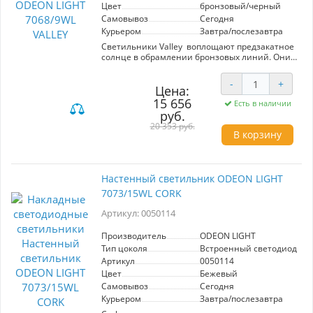
Цвет
бронзовый/черный
Самовывоз
Сегодня
Курьером
Завтра/послезавтра
Светильники Valley воплощают предзакатное
солнце в обрамлении бронзовых линий. Они
выполнены из слэба мрамора с нарочито
подрубленным краем, освещенным
-
+
отраженным светом. В светильниках
Цена:
используется мрамор Bidasar Green/Rain Forest,
15 656
Есть в наличии
оттенки которого могут варьироваться от
руб.
темно-зеленого до светлого с прожилками от
20 353 руб.
белого цвета до коричневого.
В корзину
Настенный светильник ODEON LIGHT
7073/15WL CORK
Артикул: 0050114
Производитель
ODEON LIGHT
Тип цоколя
Встроенный светодиод (LE
Артикул
0050114
Цвет
Бежевый
Самовывоз
Сегодня
Курьером
Завтра/послезавтра