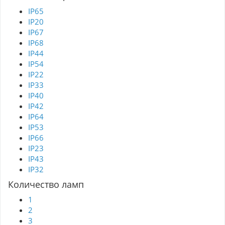
IP65
IP20
IP67
IP68
IP44
IP54
IP22
IP33
IP40
IP42
IP64
IP53
IP66
IP23
IP43
IP32
Количество ламп
1
2
3