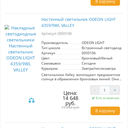
В корзину
Настенный светильник ODEON LIGHT
4359/9WL VALLEY
Артикул: 0050106
Производитель
ODEON LIGHT
Тип цоколя
Встроенный светодиод (LE
Артикул
0050106
Цвет
бронзовый/белый
Самовывоз
Сегодня
Курьером
Завтра/послезавтра
Светильники Valley воплощают предзакатное
солнце в обрамлении бронзовых линий. Они
выполнены из слэба белого мрамора с
нарочито подрубленным краем, освещенным
-
+
отраженным светом.
Цена:
14 648
Есть в наличии
руб.
19 042 руб.
В корзину