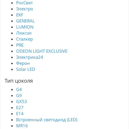
РосСвет
Электро
EKF
GENERAL
LUMION
Люксэл
Сталкер
PRE
ODEON LIGHT EXCLUSIVE
Электрика24
Ферон
Solar LED
Тип цоколя
G4
G9
GX53
Е27
E14
Встроенный светодиод (LED)
MR16