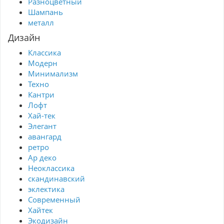
Разноцветный
Шампань
металл
Дизайн
Классика
Модерн
Минимализм
Техно
Кантри
Лофт
Хай-тек
Элегант
авангард
ретро
Ар деко
Неоклассика
скандинавский
эклектика
Современный
Хайтек
Экодизайн