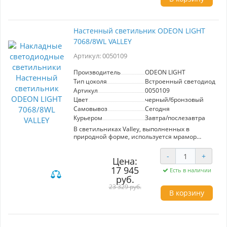
может быть повернут наверх.Угол
рассеивания спота - 24°, угол вращения спота -
90/350°.
Настенный светильник ODEON LIGHT
7068/8WL VALLEY
Артикул: 0050109
Производитель
ODEON LIGHT
Тип цоколя
Встроенный светодиод (LE
Артикул
0050109
Цвет
черный/бронзовый
Самовывоз
Сегодня
Курьером
Завтра/послезавтра
В светильниках Valley, выполненных в
природной форме, используется мрамор
Bidasar Green/Rain Forest, оттенки которого
могут варьироваться от темно-зеленого до
-
+
светлого с прожилками от белого цвета до
Цена:
коричневого. В комплект входит съемный
17 945
Есть в наличии
декорна магните в виде улитки из настоящей
руб.
латуни.
23 329 руб.
В корзину