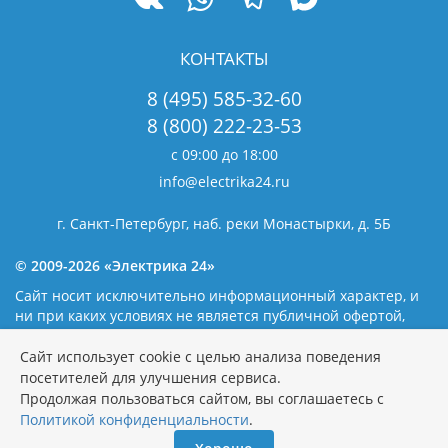
КОНТАКТЫ
8 (495) 585-32-60
8 (800) 222-23-53
с 09:00 до 18:00
info@electrika24.ru
г. Санкт-Петербург, наб. реки Монастырки, д. 5Б
© 2009-2026 «Электрика 24»
Сайт носит исключительно информационный характер, и
ни при каких условиях не является публичной офертой,
определяемой положениями статьи 437(2) Гражданского
кодекса Российской Федерации. Наличие и цены уточняйте
Сайт использует cookie с целью анализа поведения
у наших операторов.
Политика обработки персональных
посетителей для улучшения сервиса.
данных
Продолжая пользоваться сайтом, вы соглашаетесь с
Политикой конфиденциальности
.