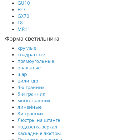
GU10
E27
GX70
T8
MR11
Форма светильника
круглые
квадратные
прямоугольные
овальные
шар
цилиндр
4-х гранник
6-и гранник
многогранник
линейные
8и гранник
Люстры на штанге
подсветка зеркал
Каскадные люстры
Подвесные люстры