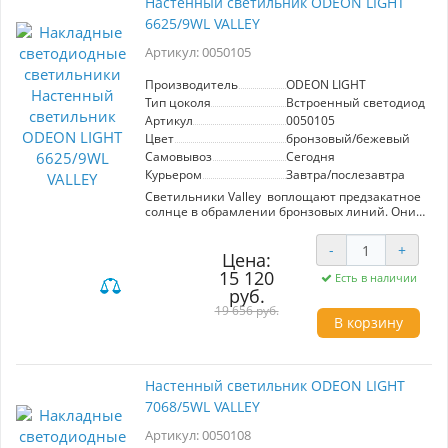
Настенный светильник ODEON LIGHT
6625/9WL VALLEY
Артикул: 0050105
Производитель
ODEON LIGHT
Тип цоколя
Встроенный светодиод (LE
Артикул
0050105
Цвет
бронзовый/бежевый
Самовывоз
Сегодня
Курьером
Завтра/послезавтра
Светильники Valley воплощают предзакатное
солнце в обрамлении бронзовых линий. Они
выполнены из слэба настояещего камня
травертин а с нарочито подрубленным краем,
-
+
освещенным отраженным светом.
Цена:
15 120
Есть в наличии
руб.
19 656 руб.
В корзину
Настенный светильник ODEON LIGHT
7068/5WL VALLEY
Артикул: 0050108