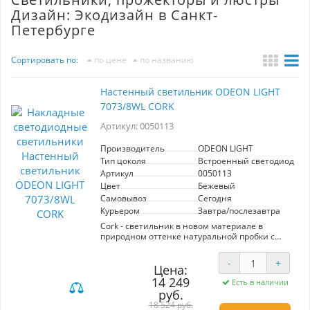
Дизайн: Экодизайн в Санкт-
Петербурге
Сортировать по:
по цене
по названию
Настенный светильник ODEON LIGHT
7073/8WL CORK
Артикул: 0050113
Производитель
ODEON LIGHT
Тип цоколя
Встроенный светодиод (LE
Артикул
0050113
Цвет
Бежевый
Самовывоз
Сегодня
Курьером
Завтра/послезавтра
Cork - светильник в новом материале в
природном оттенке натуральной пробки с
тактильно приятной фактурой. У светильника
используется бахрома, создающая
-
+
оригинальный эффект в отраженном свете.
Цена:
14 249
Есть в наличии
руб.
18 524 руб.